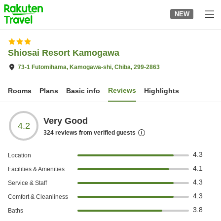
to
NEW
top
page
Shiosai Resort Kamogawa
73-1 Futomihama, Kamogawa-shi, Chiba, 299-2863
Reviews
Rooms
Plans
Basic info
Highlights
Very Good
4.2
324
reviews from verified guests
4.3
Location
4.1
Facilities & Amenities
4.3
Service & Staff
4.3
Comfort & Cleanliness
3.8
Baths