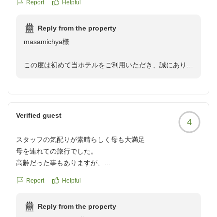
Report
Helpful
す。
ホテル建物自体は若干古さを感じましたが、リフォームされ
ており清潔感があり全く気になりませんでした。
また、スタッフの対応につきましてもお褒めいただき、
Reply from the property
特質するのは、スタッフ全員が非常に接客が良く、特に食事
深く感謝申し上げます。
masamichya様
時に接客して頂いた全てのスタッフに丁寧な接客をして頂き
ました。その中でも、外国人スタッフ(お名前が分からない
これからもお越しいただくご家族の皆様に、快適で思い
この度は初めて当ホテルをご利用いただき、誠にありが
のですみません)日本語は達者でフレンドリーが非常に強い
出に残る時間をご提供できるよう、スタッフ一同一層の
とうございます。
方でした。気持ち良く食事が出来ました。
サービス向上に努めてまいります。
朝も水筒に氷を入れて頂くお願いをしましたが、快く対応し
また、ご多忙の折、心温まる大変嬉しい口コミをお寄せ
て頂きました。
ぜひまた皆様で美味しいお食事と海の景色を楽しみにい
いただきましたこと、深く御礼申し上げます。
少し残念なのが、お風呂が狭く浅いのが残念でした。貸切半
Verified guest
4
らしてください。
露天風呂も利用させて頂きましたが、もう少し開放感がある
ご宿泊前の事前確認のお電話から、館内の清潔感、そし
と良いと思いました。
スタッフの気配りが素晴らしく母も大満足
ししゃもフライ様とご家族様のまたのご来館を、心より
てスタッフの接客に至るまで「最高の接客」とのお言葉
しかし、泉質も良く気持ちの良いお風呂でした。
母を連れての旅行でした。
お待ち申し上げております。
を頂戴し、大変光栄に思っております。
とにかく最近利用したホテルで最高の接客でした。機会があ
高齢だった事もありますが、
れば是非再訪したいと思います。
食事の時、エアコンの効き具合を
潮騒リゾート鴨川 スタッフ一同
特にご夕食時に担当いたしました外国人スタッフへの温
Report
Helpful
クチコミの詳細はこちらから
聞いて下さったり、食事の提供も
かいご評価や、朝の氷のサービス対応につきましても、
https://review.travel.rakuten.co.jp/hotel/voice/67291?
スムーズで良かったです。
スタッフにとって大きな励みと自信になっております。
reviewId=33123478288869
Reply from the property