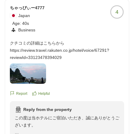
さんたちは海外の方が多かったのですが、みなさんとても感
ちゃっぴぃー4777
じがよく、帰るときには子供に対しても一人一人挨拶をして
4
くれてとても気持ちよく食事を終えることが出来ました。
Japan
Age:
40s
お風呂は広くはないものの、こちらも清潔感があって良かっ
Business
たです。
クチコミの詳細はこちらから
https://review.travel.rakuten.co.jp/hotel/voice/67291?
海水浴場が歩いて数分のところにあり、子供を連れて遊びに
reviewId=33123478394029
出掛けました。ホテル入り口にはシャワーがあり、砂汚れを
落とすことが出来て便利でした。
外にはランドリースペースもあり、フロントで洗剤を購入す
ると無料で洗濯機を使うことができました。夕方はなかった
Report
Helpful
のですが、朝見てみると洗濯機周辺が虫だらけでビックリし
ました。おそらく灯りに集まってきたんだと思います。ラン
ドリースペースは室内にあればよかったです。
Reply from the property
この度は当ホテルにご宿泊いただき、誠にありがとうご
フロントのスタッフの方たちもみんな親切で、1泊でしたが
ざいます。
終始気持ちよく過ごすことができ良い思い出になりました。