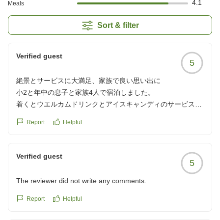
4.1
Meals
Sort & filter
Verified guest
5
絶景とサービスに大満足、家族で良い思い出に
小2と年中の息子と家族4人で宿泊しました。
着くとウエルカムドリンクとアイスキャンディのサービスが
あって子供たちは大喜びでした。
Report
Helpful
海の目の前で部屋からの眺めは絶景。部屋も館内も清潔感が
あり、快適でした。
Verified guest
5
夕飯はサマーバイキングでしたが、席に着くと各テーブルに
The reviewer did not write any comments.
船盛のお刺身が用意してありました。バイキング自体はあま
り種類はなく特別コレ!というものもありませんでしたが、ど
Report
Helpful
れも美味しくいただきました。また、レストランのスタッフ