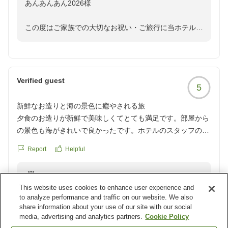
あんあんあん2026様
何よりも、スタッフの方のホスピタリティが素晴らしかった
さっそく本人および全スタッフへ共有させていただきま
です!
した。
この度はご家族での大切なお祝い・ご旅行に当ホテルを
また機会があったら、訪問したいです!
お選びいただき、誠にありがとうございます。
クチコミの詳細はこちらから
一方で、大浴場や貸切半露天風呂の広さ・開放感につき
https://review.travel.rakuten.co.jp/hotel/voice/67291?
まして、ご期待に沿いきれなかった点があり失礼いたし
また、ご多忙の折、心温まる口コミをお寄せいただきま
reviewId=33123478282109
ました。
したこと、重ねて御礼申し上げます。
Verified guest
5
当ホテルの貸切半露天風呂につきましては、ご案内や予
お母様を連れてのご旅行とのこと、ご滞在中は快適にお
新鮮なお造りと海の景色に癒やされる旅
約ページ等にも記載しております通り、プライベートな
過ごしいただけたご様子を伺い、大変嬉しく拝読いたし
夕食のお造りが新鮮で美味しくてとても満足です。部屋から
空間で落ち着いてお湯をお楽しみいただく配慮を優先し
ました。
の景色も海がきれいで良かったです。ホテルのスタッフの
た構造となっております。
方々も丁寧に接客してくれて良かったです。良い旅になりま
お食事の際のお席の温度管理やご提供のタイミングな
Report
Helpful
した。
そのため、一面が大きく開けた広大なロケーションとい
ど、スタッフの対応につきまして「ホスピタリティが素
クチコミの詳細はこちらから
うよりは、天候に左右されず静かに温泉を堪能できるコ
晴らしかった」「母も大満足」とのお言葉を頂戴し、接
Reply from the property
https://review.travel.rakuten.co.jp/hotel/voice/67291?
ンパクトな造りとなっております。
客に携わったスタッフにとっても大きな励みと誇りにな
This website uses cookies to enhance user experience and
ラガーマンくまさん様
reviewId=33123478271701
to analyze performance and traffic on our website. We also
っております。
ご不便をおかけした部分もあったかと存じますが、泉質
share information about your use of our site with our social
この度は潮騒リゾート鴨川にご宿泊いただき、誠にあり
media, advertising and analytics partners.
Cookie Policy
自体やお湯の気持ちよさを評価していただけましたこ
私どもにとりましても、お母様との大切なご旅行のお手
がとうございます。