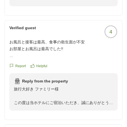
クチコミの詳細はこちらから
これからも皆様に笑顔で快適なお時間をご提供できるよ
https://review.travel.rakuten.co.jp/hotel/voice/67291?
う、スタッフ一同おもてなしの心に磨きをかけてまいり
reviewId=33123478548329
ます。
Verified guest
4
またのご来館を、スタッフ一同心よりお待ち申し上げて
おります。
お風呂と接客は最高、食事の衛生面が不安
お部屋とお風呂は最高でした!!
ご飯も美味しかったけど種類は少なめで何よりビュッフェの
Report
Helpful
料理置いてあるところが高温多湿すぎて傷んでないか心配す
ぎました
Reply from the property
旅行大好き ファミリー様
スタッフの方がみーんなとても対応良くて感動しました!
この度は当ホテルにご宿泊いただき、誠にありがとうご
クチコミの詳細はこちらから
ざいます。
https://review.travel.rakuten.co.jp/hotel/voice/67291?
reviewId=33123478351169
また、ご多忙の折、貴重なご意見とお褒めのお言葉をお