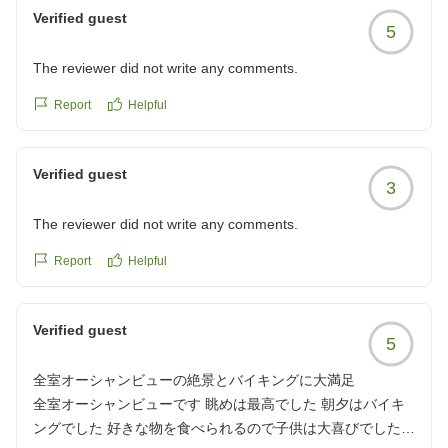
寄せいただきましたこと、心より御礼申し上げます。
Verified guest
5
お部屋やお風呂、そして何よりスタッフの接客に関しま
The reviewer did not write any comments.
して「最高」「感動した」とのお言葉を頂戴し、大変嬉
しく拝読いたしました。
Report
Helpful
スタッフの対応がご家族様の旅の思い出に寄り添えたの
Verified guest
であれば、これ以上の喜びはございません。
3
The reviewer did not write any comments.
一方で、ビュッフェエリアの室温・湿度につきまして、
ご不安とご不快な思いをさせてしまい大変申し訳ござい
Report
Helpful
ませんでした。
当館では食品の衛生管理および適切な温度保持を徹底し
Verified guest
5
ておりますが、お客様に安心してお食事をお楽しみいた
だく環境づくりとして、ビュッフェ会場内の空調管理や
全室オーシャンビューの絶景とバイキングに大満足
温度調整にはより一層注意を払う必要性を痛感しており
全室オーシャンビューです 眺めは最高でした 朝夕はバイキ
ます。
ングでした 好きな物を食べられるので子供は大喜びでした