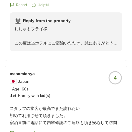
料理も美味しかったです スタッフの方もみなさん親切で助か
いただいたご指摘は早速現場スタッフおよび厨房責任者
Report
Helpful
りました 機会があればまた利用したいです
と共有し、会場内の空調設定の見直しや衛生管理のさら
クチコミの詳細はこちらから
なる強化に努めてまいります。
Reply from the property
https://review.travel.rakuten.co.jp/hotel/voice/67291?
ししゃもフライ様
reviewId=33123478321890
また、お料理の種類につきましても、皆様にご満足いた
だけるよう工夫を重ねてまいります。
この度は当ホテルにご宿泊いただき、誠にありがとうご
ざいます。
これからも皆様に安心してお過ごしいただける環境と、
心地よいおもてなしをご提供できるよう努力してまいり
また、ご多忙の折、心温まる口コミをお寄せいただきま
ます。
したこと、重ねて御礼申し上げます。
masamichya
4
Japan
旅行大好き ファミリー様のまたのご来館を、スタッフ
全室オーシャンビューの客室からの眺望やお料理につき
Age:
60s
一同心よりお待ち申し上げております。
まして、「最高」「大満足」とのお言葉を頂戴し、大変
Family with kid(s)
嬉しく拝読いたしました。
潮騒リゾート鴨川 スタッフ一同
スタッフの接客が最高でまた訪れたい
朝夕のバイキングでお子様にもお喜びいただけたとのこ
初めて利用させて頂きました。
と、皆様で楽しくお食事を召し上がっていただけたご様
宿泊直前に電話にて内容確認のご連絡も頂き安心して訪問出
子が目に浮かび、私どもにとっても大変励みになりま
来ました。