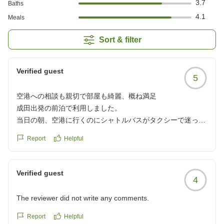
3.7
Baths
4.1
Meals
Sort & filter
Verified guest
5
空港への相談も親切で部屋も綺麗、概ね満足
成田出発の前泊で利用しました。
当日の朝、空港に行くのにシャトルバスがタクシーで迷って
いましたが、快く相談に乗っていただけました。結局タクシ
Report
Helpful
ーを予約してもらったのですが、それが正解でした。朝早か
ったのでシャトルバスは混んでいました。
お部屋もとても綺麗で満足です。
Verified guest
4
1点だけ、冷房が寒すぎて切るか付けるかしか出来なかった
ので、そこはちょっと残念でしたが、概ね満足です!
The reviewer did not write any comments.
クチコミの詳細はこちらから
https://review.travel.rakuten.co.jp/hotel/voice/888?
Report
Helpful