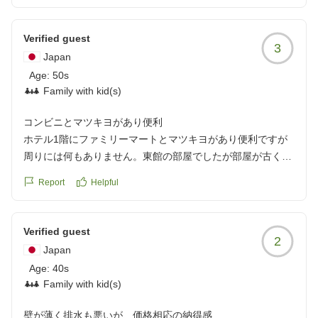
reviewId=33123478527641
Verified guest
3
Japan
Age:
50s
Family with kid(s)
コンビニとマツキヨがあり便利
ホテル1階にファミリーマートとマツキヨがあり便利ですが
周りには何もありません。東館の部屋でしたが部屋が古く廊
下や隣の部屋の音が気になり以前は喫煙室だったような感じ
Report
Helpful
がありました。
クチコミの詳細はこちらから
https://review.travel.rakuten.co.jp/hotel/voice/888?
Verified guest
2
reviewId=33123478425409
Japan
Age:
40s
Family with kid(s)
壁が薄く排水も悪いが、価格相応の納得感