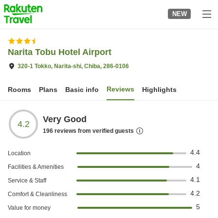
to
NEW
top
page
Narita Tobu Hotel Airport
320-1 Tokko, Narita-shi, Chiba, 286-0106
Reviews
Rooms
Plans
Basic info
Highlights
Very Good
4.2
196
reviews from verified guests
4.4
Location
4
Facilities & Amenities
4.1
Service & Staff
4.2
Comfort & Cleanliness
5
Value for money