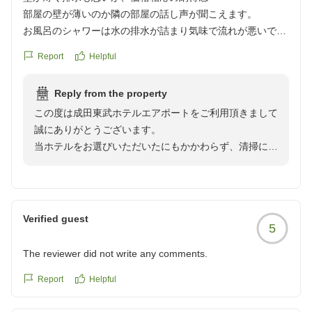
部屋の壁が薄いのか隣の部屋の話し声が聞こえます。
お風呂のシャワーは水の排水が詰まり気味で流れが悪いで
す。
Report
Helpful
とてもリーズナブルに宿泊できるので仕方ないかなと思いま
Reply from the property
した。
この度は成田東武ホテルエアポートをご利用頂きまして
クチコミの詳細はこちらから
誠にありがとうございます。
https://review.travel.rakuten.co.jp/hotel/voice/888?
当ホテルをお選びいただいたにもかかわらず、清掃に不
reviewId=33123478411349
備があり、
ご不快な思いをおかけしましたこと、心よりお詫び申し
上げます。
Verified guest
5
今回いただいたご指摘は清掃担当者へ共有し、再発防止
に努めるとともに、
The reviewer did not write any comments.
今後はより一層清掃・点検を徹底し、快適にお過ごしい
ただける空間を
Report
Helpful
ご提供できるよう改善してまいります。