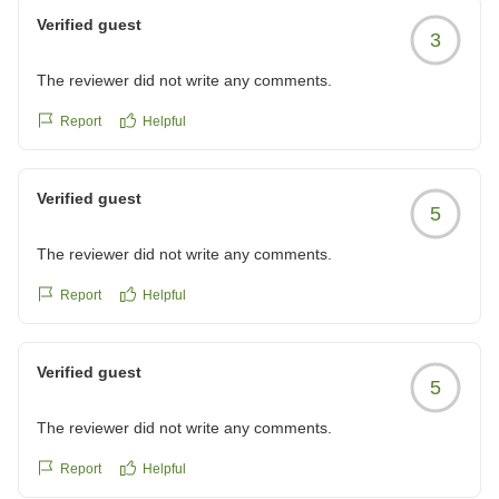
Verified guest
誠に勝手ではございますが、再度のご利用をお待ち申し
3
上げております。
The reviewer did not write any comments.
Report
Helpful
Verified guest
5
The reviewer did not write any comments.
Report
Helpful
Verified guest
5
The reviewer did not write any comments.
Report
Helpful