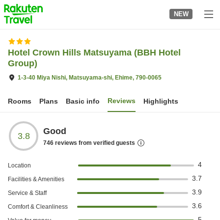
to
NEW
top
page
Hotel Crown Hills Matsuyama (BBH Hotel
Group)
1-3-40 Miya Nishi, Matsuyama-shi, Ehime, 790-0065
Reviews
Rooms
Plans
Basic info
Highlights
Good
3.8
746
reviews from verified guests
4
Location
3.7
Facilities & Amenities
3.9
Service & Staff
3.6
Comfort & Cleanliness
5