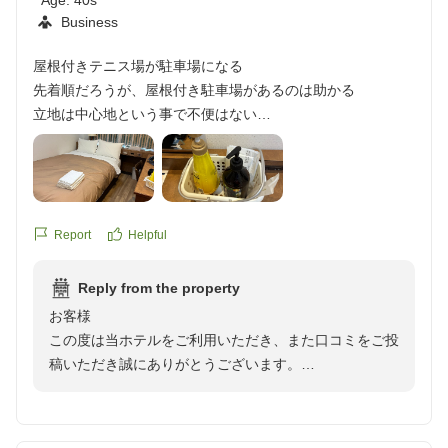
Age:
40s
Business
屋根付きテニス場が駐車場になる
先着順だろうが、屋根付き駐車場があるのは助かる
立地は中心地という事で不便はない
クチコミの詳細はこちらから
https://review.travel.rakuten.co.jp/hotel/voice/932?
reviewId=33123478528389
Report
Helpful
Reply from the property
お客様
この度は当ホテルをご利用いただき、また口コミをご投
稿いただき誠にありがとうございます。
屋根付き駐車場がお役に立てたとのこと、大変嬉しく思
います。先着順でのご案内となりご不便をおかけする場