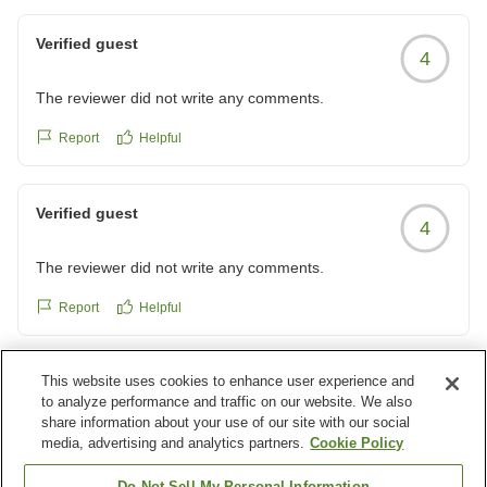
Verified guest
4
The reviewer did not write any comments.
Report
Helpful
Verified guest
4
The reviewer did not write any comments.
Report
Helpful
This website uses cookies to enhance user experience and
Verified guest
3
to analyze performance and traffic on our website. We also
share information about your use of our site with our social
The reviewer did not write any comments.
media, advertising and analytics partners.
Cookie Policy
Report
Helpful
Do Not Sell My Personal Information