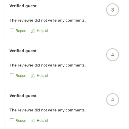
合もございますが、そのようなお言葉をいただき励みに
Verified guest
3
なります。
The reviewer did not write any comments.
また、当ホテルの立地につきましてもご満足いただけた
ようで何よりでございます。観光やお仕事など、さまざ
Report
Helpful
まな目的のお客様に快適にお過ごしいただけるよう、今
後もサービス向上に努めてまいります。
Verified guest
4
またのお越しをスタッフ一同、心よりお待ちしておりま
The reviewer did not write any comments.
す。
Report
Helpful
宿泊部 杉長
全国約160展開中のBBHホテルグループ
Verified guest
4
The reviewer did not write any comments.
Report
Helpful