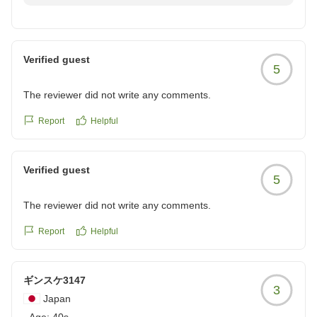
誠にありがとうございました。
蔵庫は小さく冷凍スペースナシ。
駐車場のご利用方法やスペースにおきまして、ご不便と
ユニットバスは湯と水の調節が必要で水圧弱く、シャワーと
ご心配をおかけしましたこと、深くお詫び申し上げま
シャワースタンドのサイズが違っていておかしな方向に出
す。
る。
Verified guest
5
また、客室の設備、シャワー、寝間着などについても多
寝間着が薄い前ボタンタイプだったので、大浴場は使用しま
くのご不便をおかけし、重ねてお詫び申し上げます。い
せんでした。
The reviewer did not write any comments.
ただいたご意見をもとに、駐車場の運用や設備の改善を
女性は部屋着を持参しないと難しいと思います。
検討してまいります。
Report
Helpful
朝食はBBHグループにしては良かったです。
そのような中、朝食につきましてご評価をいただき、心
クチコミの詳細はこちらから
より感謝申し上げます。
https://review.travel.rakuten.co.jp/hotel/voice/932?
Verified guest
貴重なご意見をお寄せいただき、誠にありがとうござい
reviewId=33123478625441
5
ました。
The reviewer did not write any comments.
またのお越しをスタッフ一同、心よりお待ちしておりま
す。
Report
Helpful
宿泊部 吉本
全国約160展開中のBBHホテルグループ
ギンスケ3147
3
Japan