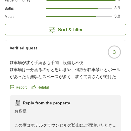
Value for money
3.9
Baths
3.8
Meals
Sort & filter
Verified guest
3
駐車場が狭く手続きも手間、設備も不便
駐車場は十分あるのかと思いきや、何故か駐車禁止とポール
があったり無駄なスペースが多く、狭くて皆さんが避けたと
思われる狭い駐車スペースがあったのでギリギリ停められま
Report
Helpful
した。
満車の場合は第2駐車場に停める為、フロントで許可証をも
Reply from the property
らうようです。
お客様
すごく手間だし、前面道路に路駐して受け取りに行くと思う
ので他者の迷惑になると思います。
この度はホテルクラウンヒルズ松山にご宿泊いただき、
部屋は普通のビジネス、マットレスは柔らかすぎて不安、冷