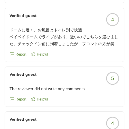
Verified guest
4
ドームに近く、お風呂とトイレ別で快適
ペイペイドームでライブがあり、近いのでこちらを選びまし
た。チェックイン前に到着しましたが、フロントの方が笑顔
で出迎えてくれて荷物も預かってくれたので、とても助かり
Report
Helpful
ました。そのまま気持ちよくライブに参加することが出来ま
した。
部屋はかつてマンションだったものをリノベーションしてホ
Verified guest
5
テル仕様にしたかのような作りになっていました。
なので、お風呂とトイレが別で、一人用のキッチンも中程度
The reviewer did not write any comments.
の大きさの冷蔵庫もありました。
洗面所も大きめでした。
Report
Helpful
壁など所々に古さは感じましたが、綺麗に掃除もしてあり、
清潔感が保たれていました。空調設備等も満足です。
Verified guest
部屋からの眺望も良かったです。
4
チェックアウトが11時なので比較的朝がゆっくり支度が出来