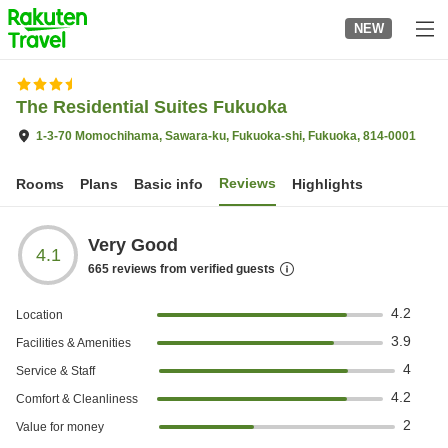
to
NEW
top
page
The Residential Suites Fukuoka
1-3-70 Momochihama, Sawara-ku, Fukuoka-shi, Fukuoka, 814-0001
Reviews
Rooms
Plans
Basic info
Highlights
Very Good
4.1
665
reviews from verified guests
4.2
Location
3.9
Facilities & Amenities
4
Service & Staff
4.2
Comfort & Cleanliness
2
Value for money