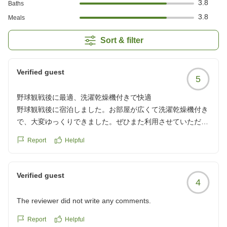
3.8
Baths
3.8
Meals
Sort & filter
Verified guest
5
野球観戦後に最適、洗濯乾燥機付きで快適
野球観戦後に宿泊しました。お部屋が広くて洗濯乾燥機付き
で、大変ゆっくりできました。ぜひまた利用させていただき
たいです。
Report
Helpful
クチコミの詳細はこちらから
https://review.travel.rakuten.co.jp/hotel/voice/12562?
reviewId=33123478585190
Verified guest
4
The reviewer did not write any comments.
Report
Helpful