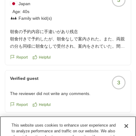
Japan
Age:
40s
Family with kid(s)
朝食の予約内容に手違いがあり残念
朝食付きで予約したが、朝食なしで案内された。また、両親
の分も同様に朝食なしで受付され、案内をされていた。間違
いがあり、謝っていただいたが、チェックイン直後にあまり
Report
Helpful
いい気持ちはしなかった。
クチコミの詳細はこちらから
https://review.travel.rakuten.co.jp/hotel/voice/12562?
Verified guest
3
reviewId=33123478401036
The reviewer did not write any comments.
Report
Helpful
This website uses cookies to enhance user experience and
Verified guest
4
to analyze performance and traffic on our website. We also