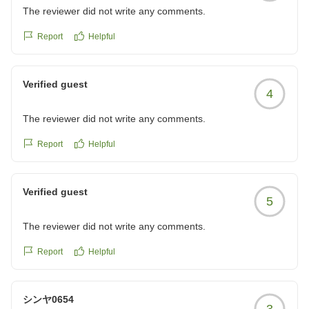
ました。
The reviewer did not write any comments.
クチコミの詳細はこちらから
Report
Helpful
https://review.travel.rakuten.co.jp/hotel/voice/12562?
reviewId=33123478508249
Verified guest
4
The reviewer did not write any comments.
Report
Helpful
Verified guest
5
The reviewer did not write any comments.
Report
Helpful
シンヤ0654
3