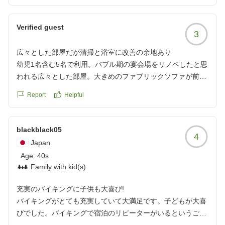
直ぐ手を洗うため洗面所に行ったのですが、洗面台と浴槽の
ふちに長い髪の毛がありました。清掃の方も忙しくそういう
Verified guest
3
こともあろうかと思いますが、今後気を付けて頂ければと思
います。もうひとつは、部屋に備え付けの冷蔵庫、小さいの
広々とした部屋だが清掃と浴室に改善の余地あり
は構造上やむを得ないかもしれませんが、冷え方が悪かった
幼児1名含む5名で利用。バブル期の宴会場をリノベしたと思
です。怖かったので冷蔵のお土産はフロントで預かって頂き
われる広々とした部屋。大きめのファブリックソファが前室
ました。
にあったが少し動いた下にお菓子のクズや髪の毛が残ってい
苦言を呈してしまいましたが、スタッフの対応や立地は素晴
Report
Helpful
たのが残念。浴室のバスタブが五右衛門風呂のような形状で
らしいので、また機会があればお邪魔しようと思います。
80代の年寄りは利用できなかった。マッサージ機と冷蔵庫に
ウェルカムドリンクがあったのは良かった。大人数で利用す
blackblack05
クチコミの詳細はこちらから
4
る部屋なので洗面台とは別に鏡があると良いと思う。朝食も
https://review.travel.rakuten.co.jp/hotel/voice/7251?
Japan
良かったがヨーグルトがあるとなお良い。
reviewId=33123478480331
Age:
40s
クチコミの詳細はこちらから
Family with kid(s)
https://review.travel.rakuten.co.jp/hotel/voice/7251?
reviewId=33123478454173
充実のバイキングに子供も大喜び!
バイキングがとても充実していて大満足です。子どもが大喜
びでした。バイキングで宿泊のリピーターがいるというご意