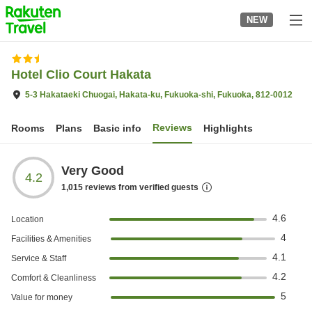
to
NEW
top
page
Hotel Clio Court Hakata
5-3 Hakataeki Chuogai, Hakata-ku, Fukuoka-shi, Fukuoka, 812-0012
Reviews
Rooms
Plans
Basic info
Highlights
Very Good
4.2
1,015
reviews from verified guests
4.6
Location
4
Facilities & Amenities
4.1
Service & Staff
4.2
Comfort & Cleanliness
5
Value for money