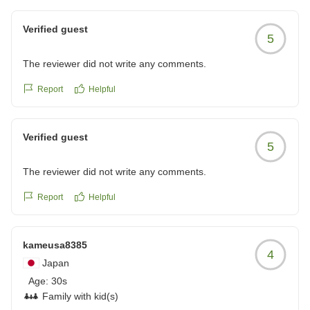
がとうございます。
るようなメニューで、旅館の朝食だと多すぎることがある
フロントスタッフや朝食スタッフの応対につきまして、
が、量もちょうどよかった。
Verified guest
5
お褒めのお言葉をいただくことができ、大変嬉しく思い
暑い中、チェックして部屋に入った時、すでにエアコンが効
ます。
いていて涼しい状況だったのは地味にうれしかった。
The reviewer did not write any comments.
お部屋の空調につきましても、夏場は特にお暑い中ご到
クチコミの詳細はこちらから
着されたお客様に、少しでも快適にお過ごしいただけま
Report
Helpful
https://review.travel.rakuten.co.jp/hotel/voice/9239?
すよう、可能な限りご到着時に空調を整えてお迎えして
reviewId=33123478392352
おります。
Verified guest
お気づきいただき、そしてお喜びいただけましたことを
5
大変嬉しく拝読いたしました。
The reviewer did not write any comments.
これからもお客様お一人おひとりに寄り添ったおもてな
しを心掛け、より快適にお過ごしいただけるホテルを目
Report
Helpful
指してまいります。
またお迎えできます日を、スタッフ一同心よりお待ち申
し上げております。
kameusa8385
4
ありがとうございました。
Japan
Age:
30s
フロント 中垣
Family with kid(s)