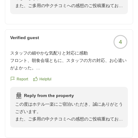
また、ご多用の中クチコミへの感想のご投稿重ねてお礼
申し上げます。
フロントスタッフの対応につきまして、ご満足いただけ
たご様子を伺い、安心いたしました。
お客様より頂くスタッフへの温かいお言葉は、日々お客
Verified guest
4
様をお迎えするスタッフにとりまして何よりの励みでご
ざいます。
スタッフの細やかな気配りと対応に感動
また、隣接するコンビニエンスストアやシェアサイクル
フロント、朝食会場ともに、スタッフの方の対応、お心遣い
ポートをご活用いただき、快適にお過ごしいただけたご
がよかった。
様子を嬉しく拝見いたしました。
フロントでは、宿泊料金と駐車料金を分けて領収書を出して
今後も、立地の利便性に甘んじることなく、お客様に安
Report
Helpful
ほしいとお願いしたところ、快く対応していただいた。朝食
心してご滞在いただけるホテルを目指し、サービス品質
も宿泊料金に含められますよ、とご案内いただいたが、諸般
の向上に努めてまいります。
Reply from the property
の事情により入れなくて良いですとお伝えしたが、気遣いが
また福岡へお越しの際には、ぜひ当館をご利用ください
この度はホテル一楽にご宿泊いただき、誠にありがとう
うれしかったです。また、コンビニで買ったデザートにスプ
ませ。
ございます。
ーンが付いておらず、フロントにお願いしたところ、ティッ
スタッフ一同、心よりお待ち申し上げております。
また、ご多用の中クチコミへの感想のご投稿重ねてお礼
シュペーパーに包んでご用意いただいた。
申し上げます。
朝食会場では、小さなバッグを持参したところ、荷物置きに
フロント 中垣
今回心温まるご感想をお寄せいただきまして、誠にあり
どうぞといすを用意して下さった。食事もちゃんと作ってい