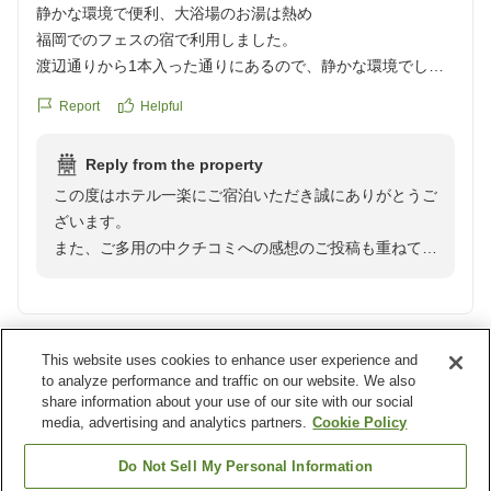
静かな環境で便利、大浴場のお湯は熱め
大浴場の広さや朝風呂のご利用に関しましては、貴重な
福岡でのフェスの宿で利用しました。
ご意見をいただきありがとうございます。早朝のご出発
渡辺通りから1本入った通りにあるので、静かな環境でし
ということで、ゆっくりとおくつろぎいただけなかった
た。コンビニも近く、買い出しには困りませんでしたし、周
Report
Helpful
こと、心苦しく感じております。いただいたご意見は今
囲に遅くまで営業している居酒屋等もあり、食事にも困りま
後のサービス向上の参考にさせていただきます。
せんでした。
Reply from the property
また福岡にお越しの際は、ぜひ当館をご利用ください。
この度はホテル一楽にご宿泊いただき誠にありがとうご
大浴場もあり、ゆっくり体や髪を洗うことができましたが、
またのお越しを心よりお待ちしております。
ざいます。
唯一の難点としては、大浴場のお湯がとても熱く入れません
ありがとうございました。
また、ご多用の中クチコミへの感想のご投稿も重ねてお
でした。
礼申し上げます。
総合的に、満足いく宿泊でした。
ホテルの立地にご満足いただけた様子を伺い大変嬉しく
クチコミの詳細はこちらから
思います。
https://review.travel.rakuten.co.jp/hotel/voice/9239?
This website uses cookies to enhance user experience and
Verified guest
3
その中で大浴場のお湯がとても熱いというご指摘をあり
to analyze performance and traffic on our website. We also
reviewId=33123478361417
share information about your use of our site with our social
がとうございます。
The reviewer did not write any comments.
media, advertising and analytics partners.
Cookie Policy
今後はより快適にお過ごしいただけるよう施設のサービ
ス向上に努めてまいります。
Report
Helpful
Do Not Sell My Personal Information