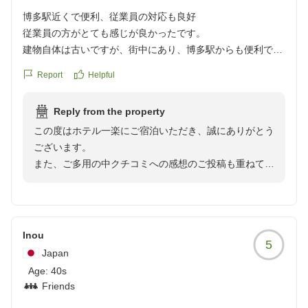
博多駅近くで便利、従業員の対応も良好
従業員の方がとても感じが良かったです。
建物自体は古いですが、街中にあり、博多駅からも便利でし
た。タクシーで行きましたが、タクシー運転にも宿の名前で
Report
Helpful
伝わりました。隣がセブンイレブンなのでそこも便利です。
部屋風呂がなくて、大浴場もちょっと小さめです。朝6時前
Reply from the property
にチェックアウトだったので朝風呂にも入れなかったのが不
この度はホテル一楽にご宿泊いただき、誠にありがとう
便でしたが他は満足です。
ございます。
クチコミの詳細はこちらから
また、ご多用の中クチコミへの感想のご投稿も重ねてお
https://review.travel.rakuten.co.jp/hotel/voice/9239?
礼申し上げます。
reviewId=33123478363369
従業員の対応につきましてお褒めの言葉をいただき、大
変嬉しく存じます。
Inou
5
Japan
当館は建物が古く、ご不便をおかけした点もあったかと
Age:
40s
存じますが、立地の利便性や周辺環境にご満足いただけ
Friends
たようで安堵いたしました。