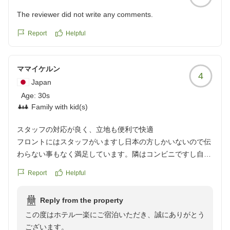
The reviewer did not write any comments.
Report
Helpful
ママイケルン
4
Japan
Age:
30s
Family with kid(s)
スタッフの対応が良く、立地も便利で快適
フロントにはスタッフがいますし日本の方しかいないので伝
わらない事もなく満足しています。隣はコンビニですし自転
車レンタル置き場も横にあるので天神や都心からホテルに帰
Report
Helpful
る時も楽でした!エレベーターの隣の部屋でしたがうるさくも
なかったです。
Reply from the property
クチコミの詳細はこちらから
この度はホテル一楽にご宿泊いただき、誠にありがとう
https://review.travel.rakuten.co.jp/hotel/voice/9239?
ございます。
reviewId=33123478393570