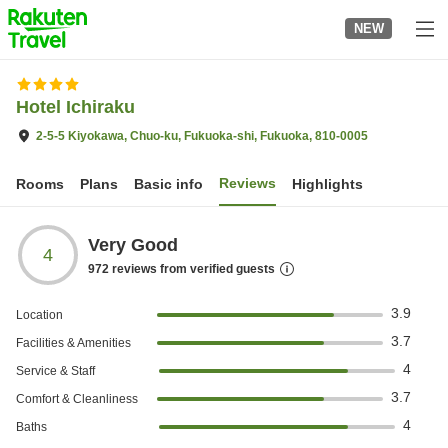
to
NEW
top
page
Hotel Ichiraku
2-5-5 Kiyokawa, Chuo-ku, Fukuoka-shi, Fukuoka, 810-0005
Reviews
Rooms
Plans
Basic info
Highlights
Very Good
4
972
reviews from verified guests
3.9
Location
3.7
Facilities & Amenities
4
Service & Staff
3.7
Comfort & Cleanliness
4
Baths