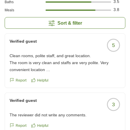
3.5
Baths
3.8
Meals
Sort & filter
Verified guest
5
Clean rooms, polite staff, and great location.
The room is very clean and staffs are very polite. Very
convenient location
クチコミの詳細はこちらから
Report
Helpful
https://review.travel.rakuten.co.jp/hotel/voice/165238?
reviewId=33123478165855
Verified guest
3
The reviewer did not write any comments.
Report
Helpful