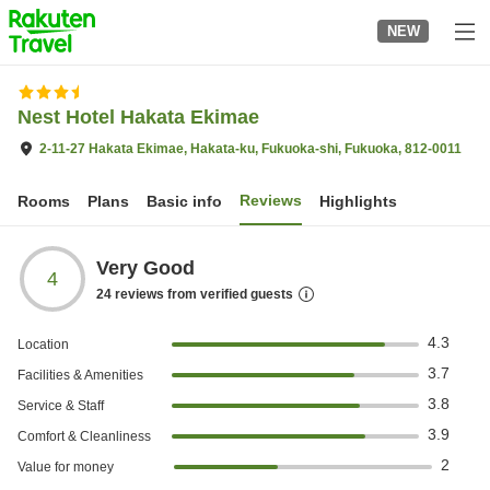
to
NEW
top
page
Nest Hotel Hakata Ekimae
2-11-27 Hakata Ekimae, Hakata-ku, Fukuoka-shi, Fukuoka, 812-0011
Reviews
Rooms
Plans
Basic info
Highlights
Very Good
4
24
reviews from verified guests
4.3
Location
3.7
Facilities & Amenities
3.8
Service & Staff
3.9
Comfort & Cleanliness
2
Value for money