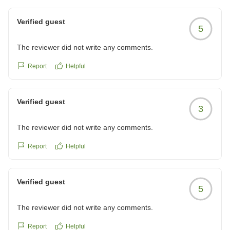
きるようより一層努力してまいります。
こちらとしてはあまりいい気分ではありませんでした。
加えて、チェックアウト時の対応について、ご不快な思
最後の対応により、後味の悪い滞在になりました。
Verified guest
5
いをさせてしまい誠に申し訳ございません。
クチコミの詳細はこちらから
https://review.travel.rakuten.co.jp/hotel/voice/165238?
The reviewer did not write any comments.
お忙しい中、貴重なご意見をお寄せくださいましてあり
reviewId=33123477896766
がとうございました。お客様のご意見は今後の課題とし
Report
Helpful
て参考にさせていただきます。
Verified guest
また福岡へお越しの際は是非当ホテルをご利用ください
3
The reviewer did not write any comments.
Report
Helpful
Verified guest
5
The reviewer did not write any comments.
Report
Helpful