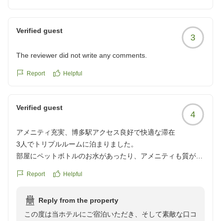
Verified guest
3
The reviewer did not write any comments.
Report
Helpful
Verified guest
4
アメニティ充実、博多駅アクセス良好で快適な滞在
3人でトリプルルームに泊まりました。
部屋にペットボトルのお水があったり、アメニティも質が良
いもので満足でした!
Report
Helpful
TVではYouTubeや配信サブスクが見られるのも良かったで
す。
Reply from the property
博多駅からのアクセスもよく、周りにお店もいろいろあるの
この度は当ホテルにご宿泊いただき、そして素敵な口コ
で利便性も良いです。