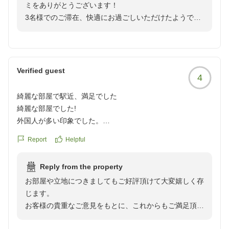
ミをありがとうございます！
物を置いたり、服やタオルを掛けられる場所が少なかったの
3名様でのご滞在、快適にお過ごしいただけたようで安
が少し困りましたが、それ以外はとても良かったです!
心いたしました＾＾
クチコミの詳細はこちらから
https://review.travel.rakuten.co.jp/hotel/voice/165238?
お部屋のお水やアメニティ、さらにYouTubeや配信サー
reviewId=33123477593152
ビスまで満喫していただけたとのことで大変うれしく思
Verified guest
4
います。
また、博多駅からのアクセスや周辺の便利さも感じてい
綺麗な部屋で駅近、満足でした
ただけて何よりでございます！
綺麗な部屋でした!
外国人が多い印象でした。
一方で、お部屋内の荷物置き場やハンガースペースにつ
駅からも近く、満足でした。
きまして、ご不便をおかけし申し訳ございません。
Report
Helpful
クチコミの詳細はこちらから
いただいたご意見は今後の設備改善やサービス向上の参
https://review.travel.rakuten.co.jp/hotel/voice/165238?
考とさせていただき、
Reply from the property
reviewId=33123477269833
お客様の貴重なご意見をもとに、これからもご満足頂け
お部屋や立地につきましてもご好評頂けて大変嬉しく存
るホテルづくりに励んでまいります。
じます。
お客様の貴重なご意見をもとに、これからもご満足頂け
また博多へお越しの際には、当ホテルをご利用いただけ
るホテルづくりに励んでまいります。
ますと幸いでございます。