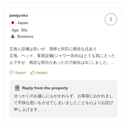
jwmjunko
3
Japan
Age:
30s
Business
立地と設備は良いが、清掃と対応に残念な点あり
立地、ベッド、客室設備(シャワー含め)はとても気に入った
んですが、残念な部分があったので総合は3にしました。
1清掃
Report
Helpful
髪の毛やプラスティック破片が3つほど残っていました。
2チェックアウト時の対応
Reply from the property
領収書の宛名が間違えていました。間違えは誰にでもあるの
せっかくのお越しにもかかわらず、お客様におかれまし
で、問題はそこではなく、
て不快な思いをさせてしまいましたことを心よりお詫び
その後にわざわざレジストレーションカードを確認されたこ
申し上げます。
とが残念でした。元々の記載が間違えていたのでは?と思っ
お部屋の不備につきましても、私共清掃スタッフと連携
たんでしょうね。その場ではすぐ訂正し、確認はチェックア
をして、より清潔かつ快適なお部屋を提供することので
ウトしてからでも出来たのではないでしょうか?