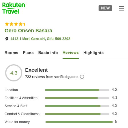
to
NEW
top
page
Gero Onsen Sasara
1412-1 Mori, Gero-shi, Gifu, 509-2202
Reviews
Rooms
Plans
Basic info
Highlights
Excellent
4.3
722
reviews from verified guests
4.2
Location
4.1
Facilities & Amenities
4.3
Service & Staff
4.3
Comfort & Cleanliness
5
Value for money