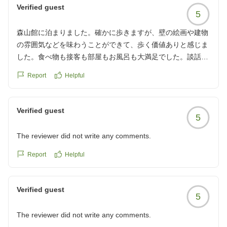
Verified guest
5
森山館に泊まりました。確かに歩きますが、壁の絵画や建物
の雰囲気などを味わうことができて、歩く価値ありと感じま
した。食べ物も接客も部屋もお風呂も大満足でした。談話室
最高でした。
Report
Helpful
他の画像やクチコミの詳細はこちらから
https://review.travel.rakuten.co.jp/hotel/voice/15392?
reviewId=33123478207611
Verified guest
5
The reviewer did not write any comments.
Report
Helpful
Verified guest
5
The reviewer did not write any comments.