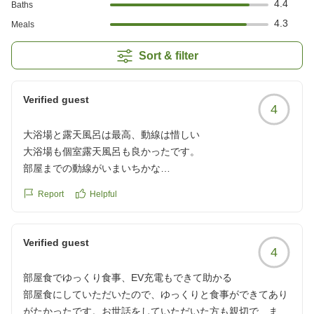
4.4
Baths
4.3
Meals
Sort & filter
Verified guest
4
大浴場と露天風呂は最高、動線は惜しい
大浴場も個室露天風呂も良かったです。
部屋までの動線がいまいちかな
クチコミの詳細はこちらから
Report
Helpful
https://review.travel.rakuten.co.jp/hotel/voice/15392?
reviewId=33123478363009
Verified guest
4
部屋食でゆっくり食事、EV充電もできて助かる
部屋食にしていただいたので、ゆっくりと食事ができてあり
がたかったです。お世話をしていただいた方も親切で、また