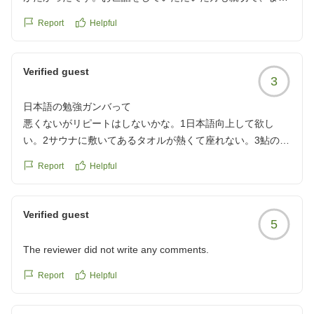
EV車充電もできたので時間を無駄にせず助かりました。
Report
Helpful
クチコミの詳細はこちらから
https://review.travel.rakuten.co.jp/hotel/voice/15392?
reviewId=33123478292850
Verified guest
3
日本語の勉強ガンバって
悪くないがリピートはしないかな。1日本語向上して欲し
い。2サウナに敷いてあるタオルが熱くて座れない。3鮎の塩
焼きが塩辛い。
Report
Helpful
クチコミの詳細はこちらから
https://review.travel.rakuten.co.jp/hotel/voice/15392?
reviewId=33123478278712
Verified guest
5
The reviewer did not write any comments.
Report
Helpful