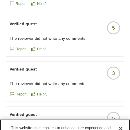
Report
Helpful
Verified guest
5
The reviewer did not write any comments.
Report
Helpful
Verified guest
3
The reviewer did not write any comments.
Report
Helpful
Verified guest
5
This website uses cookies to enhance user experience and
川の眺めと朝食、貸切風呂で大満足の旅