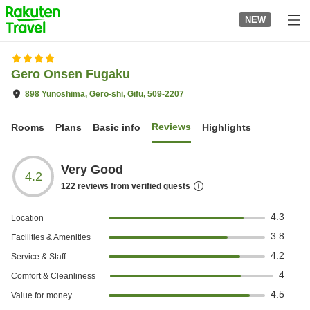
to
NEW
top
page
Gero Onsen Fugaku
898 Yunoshima, Gero-shi, Gifu, 509-2207
Reviews
Rooms
Plans
Basic info
Highlights
Very Good
4.2
122
reviews from verified guests
4.3
Location
3.8
Facilities & Amenities
4.2
Service & Staff
4
Comfort & Cleanliness
4.5
Value for money