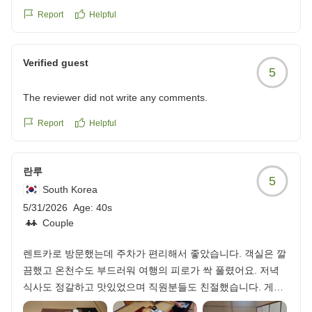
温泉は良いのですが、部屋風呂が檜なのに温泉でないのが残
Report
Helpful
念でした。
でも大浴場でも十分楽しめます。
貸切風呂は狭くて、2人でなんとかという感じです。
Verified guest
5
朝晩の食事は部屋食で落ち着いて頂くことが出来ました。
タバコを吸う方は外に出る必要があります。
The reviewer did not write any comments.
建物は古いですが、リニューアルされてる?ことと、清掃が
行き届いており、とても綺麗です。
Report
Helpful
また伺いたいと思います。
静かにくつろげました。
란루
5
クチコミの詳細はこちらから
South Korea
https://review.travel.rakuten.co.jp/hotel/voice/13987?
5/31/2026
Age:
40s
reviewId=33123477890893
Couple
렌트카로 방문했는데 주차가 편리해서 좋았습니다. 객실은 깔
끔했고 온천수도 부드러워 여행의 피로가 싹 풀렸어요. 저녁
식사도 정갈하고 맛있었으며 직원분들도 친절했습니다. 게로
온천에 다시 온다면 재방문하고 싶은 만족스러운 숙소입니다.