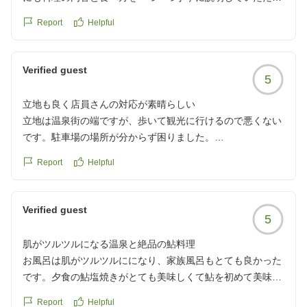
満足です。お風呂も宿泊者も限られるせいなのか、大浴場で
Report
Helpful
も貸し切りに近いゆっくりできるお風呂でした。
クチコミの詳細はこちらから
https://review.travel.rakuten.co.jp/hotel/voice/13987?
Verified guest
5
reviewId=33123478168327
立地も良く店員さんの対応が素晴らしい
立地は温泉街の端ですが、歩いて観光に行けるので悪くない
です。駐車場の場所が分からず困りました。
貸切風呂は小さいので2人くらいならなんとか入れます。
Report
Helpful
お風呂のお湯の温度が高めで、源泉掛け流しだからかな?っ
て感じ?
料理は塩味が効いてて控えめよりは私は好きでした。
Verified guest
5
朴葉味噌も美味しかったです。
何より店員さんの対応が良かったです
肌がツルツルになる温泉と絶品の鮎料理
クチコミの詳細はこちらから
お風呂は肌がツルツルにになり、家族風呂もとても良かった
https://review.travel.rakuten.co.jp/hotel/voice/13987?
です。夕食の鮎塩焼きがとても美味しくて鮎を初めて美味し
reviewId=33123478167563
いと思いました。
Report
Helpful