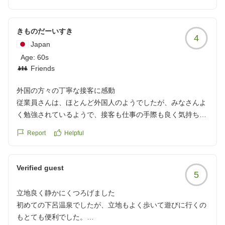
おすすめの下呂のトマトジュースは普通のトマトジュースと
は違い飲みやすい味でお土産に買って帰りました。お部屋も
開放感あり、また訪れたい宿です。
きものだーいすき
4
クチコミの詳細はこちらから
Japan
https://review.travel.rakuten.co.jp/hotel/voice/13987?
Age:
60s
reviewId=33123477995065
Friends
外国の方々の丁寧な接客に感動
従業員さんは、ほとんど外国人のようでしたが、みなさんよ
く勉強されているようで、接客も仕事の手際も良く気持ちよ
く過ごさせていただきました。
Report
Helpful
クチコミの詳細はこちらから
https://review.travel.rakuten.co.jp/hotel/voice/13987?
reviewId=33123477950473
Verified guest
5
立地良く静かにくつろげました
初めての下呂温泉でしたが、立地もよく歩いて遊びに行くの
もとても便利でした。