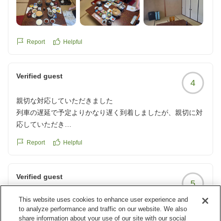
Report
Helpful
Verified guest
4
親切な対応していただきました
列車の遅延で予定よりかなり遅く到着しましたが、親切に対
応していただき
感謝しています。
Report
Helpful
お風呂が落ち着いて雰囲気で、泉質もとても良かったです。
クチコミの詳細はこちらから
https://review.travel.rakuten.co.jp/hotel/voice/13987?
Verified guest
5
reviewId=33123477749500
This website uses cookies to enhance user experience and
スタッフ親切、料理美味、温泉最高
to analyze performance and traffic on our website. We also
スタッフの方々が気さくで話しやすかった
share information about your use of our site with our social