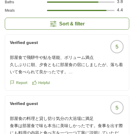
3.8
Baths
4.4
Meals
Sort & filter
Verified guest
5
部屋食で飛騨牛や鮎を堪能、ボリューム満点
久しぶりに朝、夕食ともに部屋食の宿にしましたが、落ち着
いて食べられて良かったです。
夕食は飛騨牛、豚、鮎があり豪華でボリュームもありおいし
Report
Helpful
かったです。
クチコミの詳細はこちらから
https://review.travel.rakuten.co.jp/hotel/voice/13987?
Verified guest
5
reviewId=33123478260299
部屋食の料理と貸し切り気分の大浴場に満足
食事は部屋食で味も本当に美味しかったです。食事を出す際
にも料理の内容と食べ方を一つ一つ丁寧に説明していただき