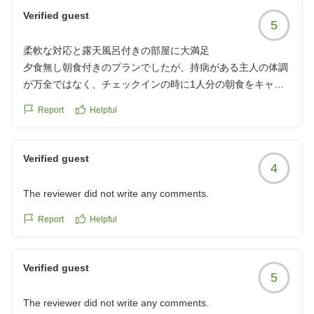
https://review.travel.rakuten.co.jp/hotel/voice/8327?
Verified guest
reviewId=33123478319651
5
柔軟な対応と露天風呂付きの部屋に大満足
夕食無し朝食付きのプランでしたが、持病がある主人の体調
が万全ではなく、チェックインの時に1人分の朝食をキャン
セルしてほしいと話したところ、すぐに楽天さんに連絡をと
Report
Helpful
ってくれて、その分を差し引く手続きをしていただきまし
た。その素早い対応に感謝しかありません。従業員の方も優
しく丁寧に接してくれてありがたかったです。露天風呂付き
Verified guest
4
の部屋も良かったです。朝から車を預かってもらえたのも良
かったです。ちょうどその夜「ちょけらまいか仮装盆踊り」
The reviewer did not write any comments.
があり楽しめました。
クチコミの詳細はこちらから
Report
Helpful
https://review.travel.rakuten.co.jp/hotel/voice/8327?
reviewId=33123478252569
Verified guest
5
The reviewer did not write any comments.