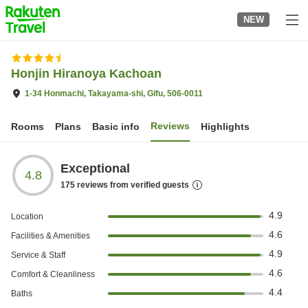
to
NEW
top
page
Honjin Hiranoya Kachoan
1-34 Honmachi, Takayama-shi, Gifu, 506-0011
Reviews
Rooms
Plans
Basic info
Highlights
Exceptional
4.8
175
reviews from verified guests
4.9
Location
4.6
Facilities & Amenities
4.9
Service & Staff
4.6
Comfort & Cleanliness
4.4
Baths