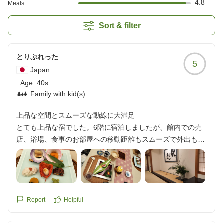
4.8
Meals
Sort & filter
とりぷれった
5
Japan
Age:
40s
Family with kid(s)
上品な空間とスムーズな動線に大満足
とても上品な宿でした。6階に宿泊しましたが、館内での売
店、浴場、食事のお部屋への移動距離もスムーズで外出も気
軽に何度も出来ました。立地もとても良く、もう一度泊まり
たいという気持ちになりました。部屋も素敵でした。お料理
も風情を感じられ、とても楽しませてもらいました。スタッ
フの皆様のおもてなしもとても素晴らしかったです。とても
良い旅行になり感謝しております。
Report
Helpful
クチコミの詳細はこちらから