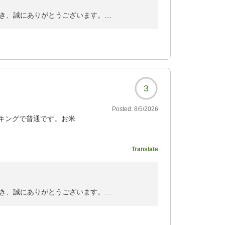
露天風呂は広く、のんび
き、誠にありがとうございます。
入れる事はラッキーでし
より御礼申しあげます。
739?
き、またスタッフの対応につきましても温かい
。
3
ざいますが、館内の清掃状態をご評価いただき
Posted:
8/5/2026
キングで普通です。お米
ただけたとのこと、何よりでございます。
入れたのでとても良かっ
Translate
天候や湯の状態によって見た目や印象が異なる
になりました。
湯の状態ではなかったとのこと、少し残念なお
739?
き、誠にありがとうございます。
き、送迎サービスとあわせて湯めぐりをお楽し
ましたこと、心より御礼申しあげます。