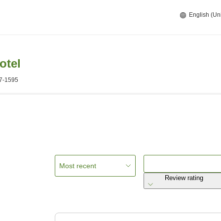
English (Un
otel
7-1595
Most recent
Review rating