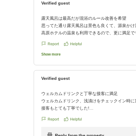
Verified guest
露天風呂は最高だが混浴のルール改善を希望
思ってた通り露天風呂は景色も良くて、源泉かけ
高原ホテルの温泉も利用できるので、更に満足で
万座高原ホテルではほとんどの利用者は湯浴みを
Report
Helpful
スホテルでは湯浴み着を着ている人が少なかった
男性用露天風呂は混浴風呂から丸見えなので、見
Show more
しまうのが難点です。湯浴みのタオルと体拭きタ
いる男性も見ましたし、両方の意味で、男女共に
ただきたいです。
Verified guest
クチコミの詳細はこちらから
https://review.travel.rakuten.co.jp/hotel/voice/30
ウェルカムドリンクと丁寧な接客に満足
reviewId=33123478501710
ウェルカムドリンク、浅漬けをチェックイン時に
接客もとても丁寧でした!
建物的には年季は入っていますが、綺麗にはされ
Report
Helpful
く、外からの空気を取り入れる装置でやや涼しく
お風呂は透明で下に溜まった硫黄はお風呂をかき
Reply from the property