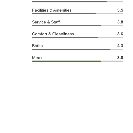
Facilities & Amenities
3.5
Service & Staff
3.8
Comfort & Cleanliness
3.6
Baths
4.3
Meals
3.8