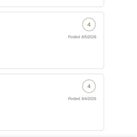
ことは、万座地区ならではの魅力のひとつでご
たしました。
、万座ならではの景色をお楽しみいただけたご
4
皆さまにご満足いただけるホテルを目指して努
Posted:
8/5/2026
テルの温泉をご利用いただき、ご満足いただけ
しあげております。
ことは、万座地区ならではの魅力のひとつでご
は、ご期待に十分お応えすることができず申し
4
として関係部署へ共有させていただきます。
Posted:
8/4/2026
ったとのお言葉を頂戴し、大変光栄に存じま
しみいただけるホテルを目指し、サービスの向