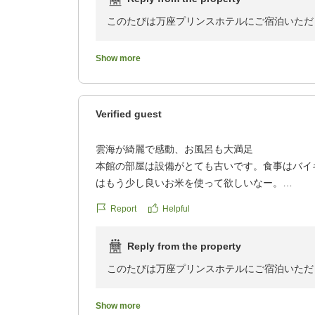
ました。白濁が好みなので、残念。しかし、女性
りできた事が良かったです。
このたびは万座プリンスホテルにご宿泊いただ
提携の万座高原ホテルにバス送迎でいけ、無料で
た!
また、ご感想をお寄せいただきましたこと、心
Show more
クチコミの詳細はこちらから
https://review.travel.rakuten.co.jp/hotel/voice/30
ウェルカムドリンクや浅漬けをお楽しみいただ
reviewId=33123478446852
お言葉を頂戴し、大変嬉しく拝読いたしました
Verified guest
施設につきましては経年を感じられる部分もご
雲海が綺麗で感動、お風呂も大満足
ありがとうございます。
本館の部屋は設備がとても古いです。食事はバイ
はもう少し良いお米を使って欲しいなー。
また、女性露天風呂にてゆっくりとお過ごしい
お風呂はプリンスホテルと高原ホテルのお風呂に
Report
Helpful
たです。
万座の温泉は自然の恵みであるため、その日の
朝、雲海がとても綺麗に見えてとても良い思い出
ことがございますが、今回はお好みの白濁した
Reply from the property
クチコミの詳細はこちらから
気持ちにさせてしまいました。
https://review.travel.rakuten.co.jp/hotel/voice/30
このたびは万座プリンスホテルにご宿泊いただ
reviewId=33123478442095
さらに、万座高原ホテルの温泉もご利用いただ
また、お写真とともにご感想をお寄せいただき
Show more
みいただけたとのことを嬉しく存じます。