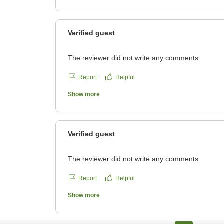
それぞれ趣の異なる温泉をお楽しみいただける
ご投稿いただいた雲海のお写真を楽しく拝見い
ざいます。
雄大な山々と一面に広がる雲海はとても美しく
Verified guest
様子に大変嬉しく存じます。
これからも、温泉・お食事・サービスを通じて
めてまいります。
The reviewer did not write any comments.
また、万座プリンスホテルならびに万座高原ホ
たとのこと、何よりでございます。
Report
Helpful
またのお越しを、スタッフ一同心よりお待ち申
それぞれ趣の異なる温泉をお楽しみいただける
Show more
ざいます。
万座プリンスホテル
一方で、本館客室の設備やお食事につきまして
Verified guest
訳ございませんでした。
特にお米につきましてのご意見は、今後の参考
The reviewer did not write any comments.
そのような中でも、朝の雲海が良い思い出にな
Report
Helpful
す。
Show more
これからも、万座ならではの温泉と自然をお楽
上に努めてまいります。