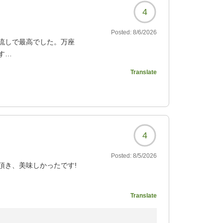
4
Posted:
8/6/2026
流しで最高でした。万座
す
着ていましたが、プリン
Translate
です。プリンスホテルの
たく無いものまで見えて
イルを露天風呂に浸けて
湯浴み着を必須にしてい
4
739?
Posted:
8/5/2026
頂き、美味しかったです!
ています。クーラーはな
Translate
過ごせました。
混ぜるとやや白濁になり