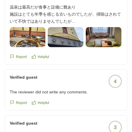
温泉は最高だが食事と設備に難あり
施設はとても年季を感じる古いものでしたが、掃除はされて
いて不快ではありませんでしたが
タオル類が古すぎて、気持ち良くありませんでした。
お湯がとてもよく、温度もよく、化粧水のようにすべすべに
なります。
朝食付きにしましたが、2連泊全く同じメニューで残念でし
た。
Report
Helpful
特筆するような美味しいものもなく、ごくごく普通で、豚丼
の豚肉がアメリカ産かな?臭みがあり、美味しくありません
Verified guest
でした。
4
コーヒーマシンのコーヒーもインスタントのようで不味かっ
たので、2日目は飲みませんでした。
The reviewer did not write any comments.
1番美味しかったのはくず餅とミニトマトという感じで...
Report
Helpful
バスが目の前に停まってくれるので便利なホテルではありま
した。
韓国人団体観光客がいっぱいでした。
Verified guest
3
クチコミの詳細はこちらから