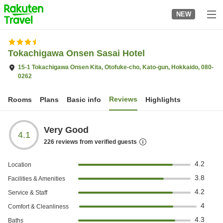
to
NEW
top
page
Tokachigawa Onsen Sasai Hotel
15-1 Tokachigawa Onsen Kita, Otofuke-cho, Kato-gun, Hokkaido, 080-
0262
Reviews
Rooms
Plans
Basic info
Highlights
Very Good
4.1
226
reviews from verified guests
4.2
Location
3.8
Facilities & Amenities
4.2
Service & Staff
4
Comfort & Cleanliness
4.3
Baths