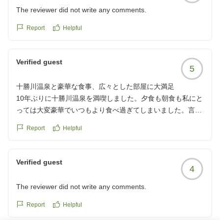
https://review.travel.rakuten.co.jp/hotel/voice/30897?
The reviewer did not write any comments.
reviewId=33123478397992
Report
Helpful
Verified guest
5
十勝川温泉と豪華な食事、広々とした部屋に大満足
10年ぶりに十勝川温泉を満喫しました。夕食も朝食も私にと
っては大変豪華でいつもより食べ過ぎてしまいました。言う
までもなく温泉は最高で、部屋は夫婦2人では勿体ないぐら
Report
Helpful
い広々していて、フロントや売店のスタッフの方も親切・丁
寧なところが印象に残りました。今度は家族全員で利用させ
て頂きたいと感じました。有難うございます
Verified guest
4
クチコミの詳細はこちらから
https://review.travel.rakuten.co.jp/hotel/voice/30897?
The reviewer did not write any comments.
reviewId=33123478342450
Report
Helpful