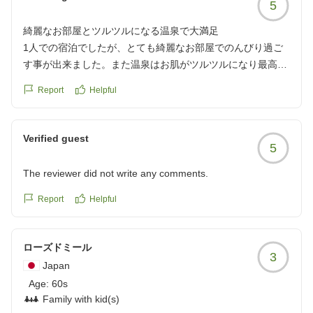
5
綺麗なお部屋とツルツルになる温泉で大満足
1人での宿泊でしたが、とても綺麗なお部屋でのんびり過ご
す事が出来ました。また温泉はお肌がツルツルになり最高で
した。また泊まりたいです!
Report
Helpful
クチコミの詳細はこちらから
https://review.travel.rakuten.co.jp/hotel/voice/30897?
reviewId=33123478490185
Verified guest
5
The reviewer did not write any comments.
Report
Helpful
ローズドミール
3
Japan
Age:
60s
Family with kid(s)