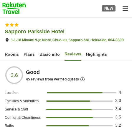
to
NEW
top
page
Sapporo Parkside Hotel
3-1-18 Minami 9-jo Nishi, Chuo-ku, Sapporo-shi, Hokkaido, 064-0809
Reviews
Rooms
Plans
Basic info
Highlights
Good
3.6
45
reviews from verified guests
4
Location
3.3
Facilities & Amenities
3.4
Service & Staff
3.5
Comfort & Cleanliness
3.2
Baths