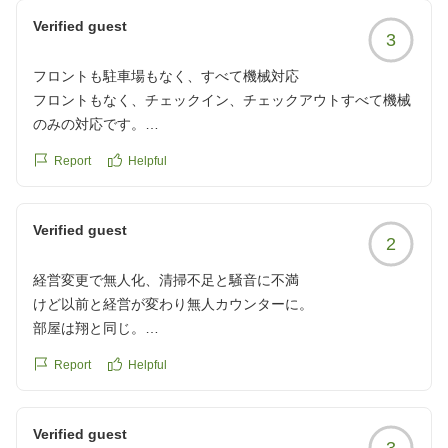
https://review.travel.rakuten.co.jp/hotel/voice/9564?
Verified guest
3
reviewId=33123478405131
フロントも駐車場もなく、すべて機械対応
フロントもなく、チェックイン、チェックアウトすべて機械
のみの対応です。
部屋もキーじゃなく番号入力です。
Report
Helpful
専用、提携駐車場はありません。
クチコミの詳細はこちらから
Verified guest
2
https://review.travel.rakuten.co.jp/hotel/voice/9564?
reviewId=33123478213671
経営変更で無人化、清掃不足と騒音に不満
けど以前と経営が変わり無人カウンターに。
部屋は翔と同じ。
部屋の水回りの掃除不足..提携駐車場もなくなり残念。
Report
Helpful
壁が薄くて丸聞こえ
クチコミの詳細はこちらから
https://review.travel.rakuten.co.jp/hotel/voice/9564?
Verified guest
3