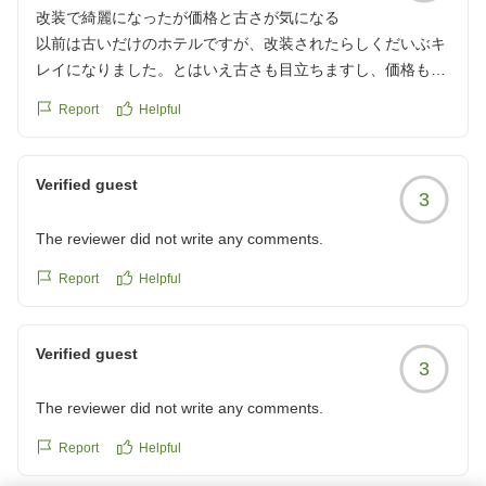
改装で綺麗になったが価格と古さが気になる
以前は古いだけのホテルですが、改装されたらしくだいぶキ
レイになりました。とはいえ古さも目立ちますし、価格も上
がってきたので微妙です。しかし場所が便利なので候補では
Report
Helpful
あります。無人の受付も慣れてきましたし頻繁に連絡が来る
ので細かいこと気にしないならいいホテルだと思います。
クチコミの詳細はこちらから
Verified guest
3
https://review.travel.rakuten.co.jp/hotel/voice/9564?
reviewId=33123478192439
The reviewer did not write any comments.
Report
Helpful
Verified guest
3
The reviewer did not write any comments.
Report
Helpful