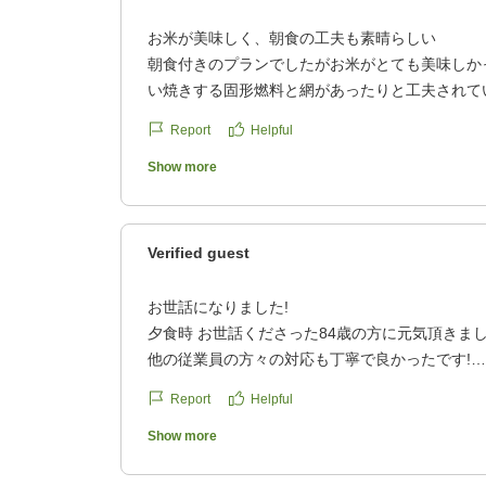
お米が美味しく、朝食の工夫も素晴らしい
朝食付きのプランでしたがお米がとても美味しか
い焼きする固形燃料と網があったりと工夫されて
らかしょっぱかった。総合的に良かったです。
Report
Helpful
クチコミの詳細はこちらから
https://review.travel.rakuten.co.jp/hotel/voice/14
Show more
reviewId=33123478213958
Verified guest
お世話になりました!
夕食時 お世話くださった84歳の方に元気頂きま
他の従業員の方々の対応も丁寧で良かったです!
お料理が、すべて 薄味で美味しかったです!
Report
Helpful
露天風呂が、道を横断していく場所なので、雨の
Show more
したー