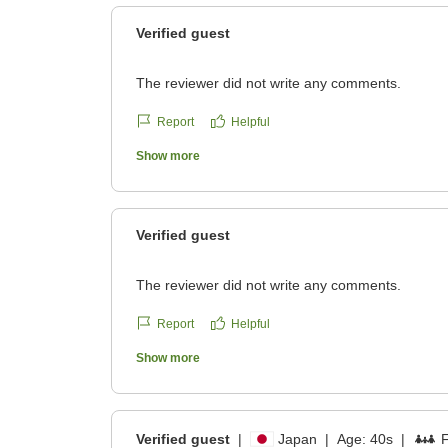
クチコミの詳細はこちらから
https://review.travel.rakuten.co.jp/hotel/voice/14
Verified guest
reviewId=33123478017037
The reviewer did not write any comments.
Report
Helpful
Show more
Verified guest
The reviewer did not write any comments.
Report
Helpful
Show more
Verified guest
|
Japan
|
Age:
40s
|
F