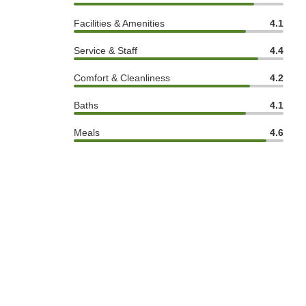
Facilities & Amenities
4.1
Service & Staff
4.4
Comfort & Cleanliness
4.2
Baths
4.1
Meals
4.6