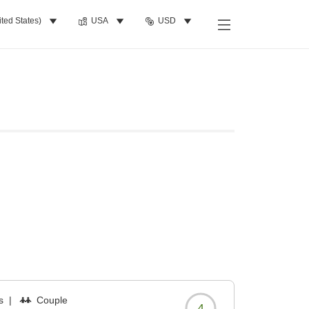
ited States)
USA
USD
s
|
Couple
4