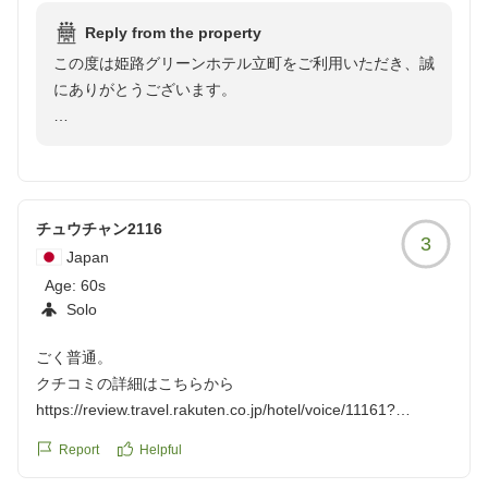
Reply from the property
この度は姫路グリーンホテル立町をご利用いただき、誠
にありがとうございます。
ご滞在につきまして、貴重なご意見をいただき感謝申し
上げます。
今後もお客様に快適にお過ごしいただけるよう、サービ
ス向上に努めてまいります。
チュウチャン2116
3
Japan
また姫路にお越しの際は、ぜひ当ホテルをご利用いただ
Age:
60s
けますと幸いです。
Solo
スタッフ一同、またのお越しを心よりお待ちしておりま
す。
ごく普通。
クチコミの詳細はこちらから
https://review.travel.rakuten.co.jp/hotel/voice/11161?
reviewId=33123478219380
Report
Helpful