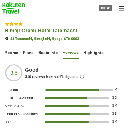
to
NEW
top
page
Himeji Green Hotel Tatemachi
83 Tatemachi, Himeji-shi, Hyogo, 670-0903
Reviews
Rooms
Plans
Basic info
Highlights
Good
3.5
310
reviews from verified guests
4
Location
3.3
Facilities & Amenities
3.4
Service & Staff
3.5
Comfort & Cleanliness
3.4
Baths