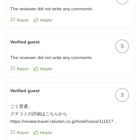
The reviewer did not write any comments.
Report
Helpful
Verified guest
5
The reviewer did not write any comments.
Report
Helpful
Verified guest
3
ごく普通。
クチコミの詳細はこちらから
https://review.travel.rakuten.co.jp/hotel/voice/11161?
reviewId=33123478219362
Report
Helpful