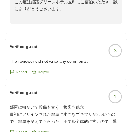
この度は姫路グリーンホテル立町にご宿泊いただき、誠
にありがとうございます。
お風呂にご満足いただけたとのこと、大変嬉しく存じま
す。日々の疲れを癒すお手伝いができたのであれば幸い
です。
Verified guest
3
当ホテルはＪＲ姫路駅 中央口より徒歩5分とアクセス
も良く、ビジネスや観光の拠点として便利にご利用いた
The reviewer did not write any comments.
だけます。
Report
Helpful
お客様のまたのお越しをスタッフ一同心よりお待ちして
おります。
Verified guest
1
部屋に虫がいて設備も古く、接客も残念
最初にアサインされた部屋に小さなゴキブリが2匹いたの
で、部屋を変えてもらった。ホテル全体的に古いので、壁紙
が剥がれていたり、ベッドカバーに穴が開いていた。チェッ