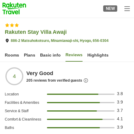
to
NEW
top
page
Rakuten Stay Villa Awaji
886-2 Matsuhokotsuro, Minamiawaji-shi, Hyogo, 656-0304
Reviews
Rooms
Plans
Basic info
Highlights
Very Good
4
205
reviews from verified guests
3.8
Location
3.9
Facilities & Amenities
3.7
Service & Staff
4.1
Comfort & Cleanliness
3.9
Baths