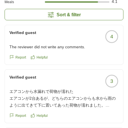
4.1
Meals
Sort & filter
Verified guest
4
The reviewer did not write any comments.
Report
Helpful
Verified guest
3
エアコンから水漏れで荷物が濡れた
エアコンが2台あるが、どちらのエアコンからも水から雨の
ように出てきて下に置いてあった荷物が濡れました。
2部屋に分かれてるが、ガラス張りなので中の様子も確認で
Report
Helpful
きるし、ドア以外のところも開ける事ができ、出入りができ
るので便利だった。