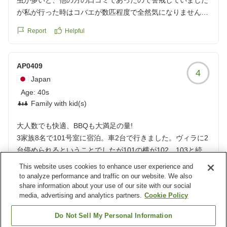
虫が多いと、他の方の口コミであったので警戒していました
クチコミの詳細はこちらから
が私が行った時はコバエが数匹程度で全然気になりませんで
https://review.travel.rakuten.co.jp/hotel/voice/180531?
した。
reviewId=33123478188742
Report
Helpful
アースジェットも置いてあるので、適宜振りまくと問題なし
です。
クチコミの詳細はこちらから
AP0409
4
https://review.travel.rakuten.co.jp/hotel/voice/180531?
Japan
reviewId=33123478147608
Age:
40s
Family with kid(s)
大人数でも快適、BBQも大満足の量!
3家族8名で101号室に宿泊。車2台で行きました。ヴィラに2
台停められるということでしたが101の横が102、103と続い
ていてもう1台はどこに停めるかわからず電話で確認したと
This website uses cookies to enhance user experience and
ころ102に停めて大丈夫という事で最初は停めましたがあと
to analyze performance and traffic on our website. We also
share information about your use of our site with our social
で外出した際ヴィラの入口を挟んでもう1ヶ所の駐車場にも
media, advertising and analytics partners.
Cookie Policy
うひとつ101があるのを発見しそちらに移動させました。そ
もそも最初はそこに別の車が停まっていたため余計にわかり
Report
Helpful
Do Not Sell My Personal Information
づらかったです。2台隣同士で停めらたらいいのになぁと思