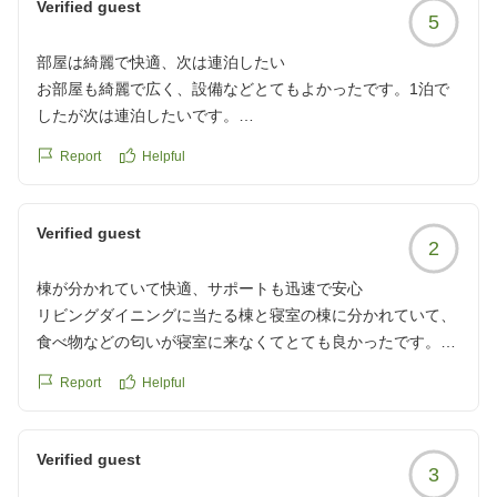
Verified guest
5
物件の性質上、学生の長期休みシーズンは客質が下がりやす
い傾向にあるように思いますので、そのような時期は避けた
部屋は綺麗で快適、次は連泊したい
方が良いかもしれません。
お部屋も綺麗で広く、設備などとてもよかったです。1泊で
クチコミの詳細はこちらから
したが次は連泊したいです。
https://review.travel.rakuten.co.jp/hotel/voice/180531?
屋上から海が見えるかと思ったのですが建設中の建物があり
reviewId=33123478244931
Report
Helpful
見えなかったのが少し残念。
接客・サービスは無人だったので星3にしてあります。
他の画像やクチコミの詳細はこちらから
Verified guest
2
https://review.travel.rakuten.co.jp/hotel/voice/180531?
reviewId=33123478238470
棟が分かれていて快適、サポートも迅速で安心
リビングダイニングに当たる棟と寝室の棟に分かれていて、
食べ物などの匂いが寝室に来なくてとても良かったです。
BBQがプライベートデッキで楽しめる、というプランでした
Report
Helpful
が暑すぎるため断念し部屋内備え付けのフライパンでコンロ
で焼くことにしました。BBQ好きな家族ではないので涼しい
部屋でいただけてよかったです。フライパンは一つしかない
Verified guest
3
ので同時に調理したければフライパン持参をお勧めします。