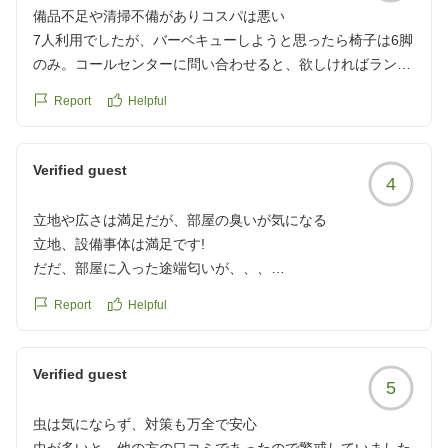
通常はコンロの網で焼く想定だと思うのでわが家はレアケー
備品不足や清掃不備がありコスパは悪い
スと思います。
7人利用でしたが、バーベキューしようと思ったら椅子は6脚
また、棟が分かれているからこそ雨などの天候によっては行
のみ。コールセンターに問い合わせると、欲しければランド
き来が億劫になるかもしれません。
リー室に椅子があるかもしれないからどうぞ、と。半年前か
Report
Helpful
ら楽しみに予約、料金も素泊まりにしては1人2万後半。それ
プライベートデッキは普通に外なので、会話や音楽などがし
にしては、部屋の床は抜けそうになってテープで補強されて
っかりと聞こえてきます。当日宿泊するグループによっては
いるし、バーベキューコンロは前の人の使用した水が残って
Verified guest
騒音に悩まされることがありますが、サポートセンターに連
4
いるし。非日常感は味わえるが、コスパは悪い。安い時期に
絡して対応してもらえます。サポートは迅速で丁寧な対応を
狙って行くのをお勧めします。
してくださいました。
立地や広さは満足だが、部屋の臭いが気になる
クチコミの詳細はこちらから
立地、設備事体は満足です!
https://review.travel.rakuten.co.jp/hotel/voice/180531?
調味料は焼肉のたれのみで塩胡椒はありません。塩胡椒が必
だだ、部屋に入った途端匂いが、、、
reviewId=33123478206372
要な方は持参されることをお勧めします。
下水臭いというか、何というか、、、床もボコボコしている
Report
Helpful
クチコミの詳細はこちらから
箇所が何ヶ所もあったので、湿気のせいで匂いが出てるのか
https://review.travel.rakuten.co.jp/hotel/voice/180531?
な、、、
reviewId=33123478216066
8人での宿泊でしたが、広さも十分でトイレが2つ,お風呂と
Verified guest
5
シャワーが1つずつ、洗面も十分で匂い以外は特に申し分な
しでした。
虫は気にならず、対策も万全で安心
匂いは何とか改善してほしいです。