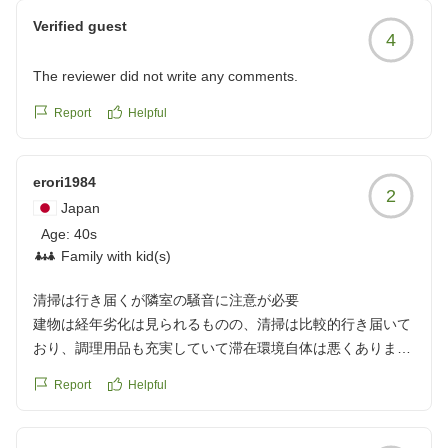
Verified guest
4
クチコミの詳細はこちらから
https://review.travel.rakuten.co.jp/hotel/voice/180531?
The reviewer did not write any comments.
reviewId=33123478319925
Report
Helpful
erori1984
2
Japan
Age:
40s
Family with kid(s)
清掃は行き届くが隣室の騒音に注意が必要
建物は経年劣化は見られるものの、清掃は比較的行き届いて
おり、調理用品も充実していて滞在環境自体は悪くありませ
ん。
Report
Helpful
ただ、他の方の口コミでもありますが、非常駐管理であるが
ゆえに隣室の当たりハズレが大きく、ハズレを引くと深夜に
平気で大声をあげる輩がいるなど、最悪です。