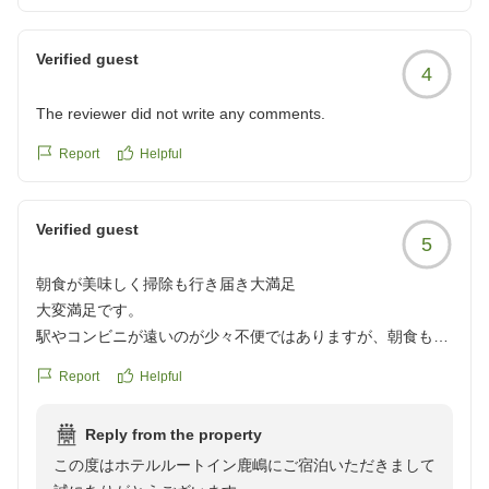
お客様の次回のご宿泊を心よりお待ちしております。
時節柄、ご自愛くださいませ。
Verified guest
4
ホテルルートイン鹿嶋
The reviewer did not write any comments.
フロントクラーク 小林
Report
Helpful
Verified guest
5
朝食が美味しく掃除も行き届き大満足
大変満足です。
駅やコンビニが遠いのが少々不便ではありますが、朝食も美
味しく、掃除も行き届いています。
Report
Helpful
サービスもさすがルートインというだけあり、不満は一切な
いです。
Reply from the property
値段が高いのが難点ですが、その価値は十分あると思いま
この度はホテルルートイン鹿嶋にご宿泊いただきまして
す。