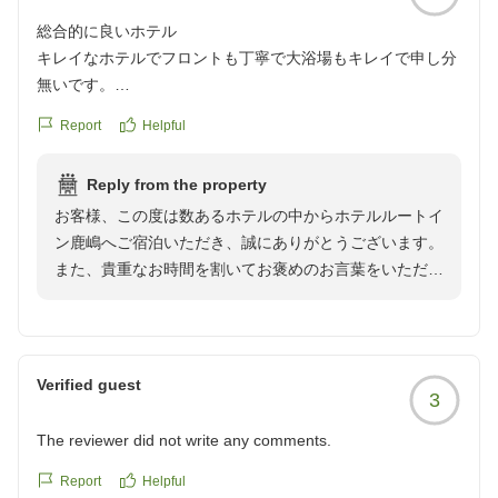
総合的に良いホテル
キレイなホテルでフロントも丁寧で大浴場もキレイで申し分
無いです。
クチコミの詳細はこちらから
Report
Helpful
https://review.travel.rakuten.co.jp/hotel/voice/161020?
reviewId=33123478308857
Reply from the property
お客様、この度は数あるホテルの中からホテルルートイ
ン鹿嶋へご宿泊いただき、誠にありがとうございます。
また、貴重なお時間を割いてお褒めのお言葉をいただ
き、心より御礼申し上げます。
館内の清潔さ、フロントスタッフの対応、大浴場につき
まして、ご満足いただけましたとのこと、スタッフ一同
大変嬉しく拝読いたしました。
Verified guest
3
今後もお客様に安心して快適にお過ごしいただけるよ
う、清掃の徹底とスタッフの対応力向上に努めてまいり
The reviewer did not write any comments.
ます。
Report
Helpful