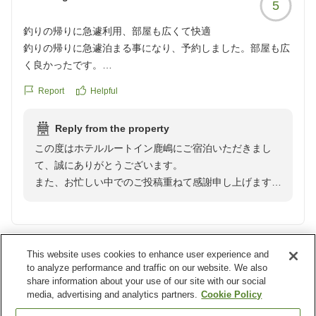
5
釣りの帰りに急遽利用、部屋も広くて快適
釣りの帰りに急遽泊まる事になり、予約しました。部屋も広
く良かったです。
クチコミの詳細はこちらから
Report
Helpful
https://review.travel.rakuten.co.jp/hotel/voice/161020?
reviewId=33123478038648
Reply from the property
この度はホテルルートイン鹿嶋にご宿泊いただきまし
て、誠にありがとうございます。
また、お忙しい中でのご投稿重ねて感謝申し上げます。
多くの項目で高評価をいただけたこと、嬉しく存じま
す。今後もより快適にお過ごしいただけるよう、接客サ
ービスの向上と設備の整備に努めて参ります。
また近くにお越しの際は、ぜひルートイン鹿嶋をご利用
This website uses cookies to enhance user experience and
Verified guest
4
くださいませ。
to analyze performance and traffic on our website. We also
share information about your use of our site with our social
お客様のご宿泊を心よりお待ち申し上げております。
The reviewer did not write any comments.
media, advertising and analytics partners.
Cookie Policy