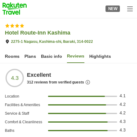
to
NEW
top
page
Hotel Route-Inn Kashima
2275-1 Nagasu, Kashima-shi, Ibaraki, 314-0022
Reviews
Rooms
Plans
Basic info
Highlights
Excellent
4.3
312
reviews from verified guests
4.1
Location
4.2
Facilities & Amenities
4.2
Service & Staff
4.3
Comfort & Cleanliness
4.3
Baths