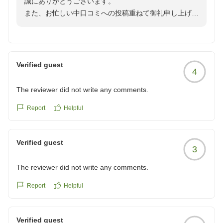
誠にありがとうございます。
クチコミの詳細はこちらから
また、お忙しい中口コミへの投稿重ねて御礼申し上げま
https://review.travel.rakuten.co.jp/hotel/voice/161020?
す。
reviewId=33123478130751
宿泊料金に関しましては社内で検討させていただきたい
と思います。
今後もお客様により良いサービスが行えるよう従業員一
Verified guest
4
丸となって頑張っていきたいと思います。
重ねましてこの度はホテルルートイン鹿嶋をご利用くだ
The reviewer did not write any comments.
さいましてありがとうございました。
またのご利用心よりお待ち申し上げております。
Report
Helpful
ホテルルートイン鹿嶋 フロントクラーク松下
Verified guest
3
The reviewer did not write any comments.
Report
Helpful
Verified guest