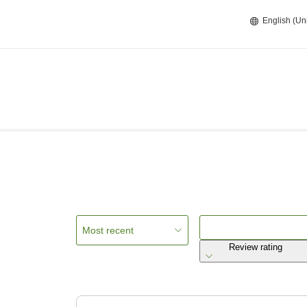
English (Un
Most recent
Review rating