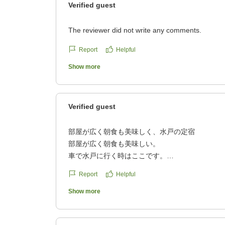
Verified guest
The reviewer did not write any comments.
Report
Helpful
Show more
Verified guest
部屋が広く朝食も美味しく、水戸の定宿
部屋が広く朝食も美味しい。
車で水戸に行く時はここです。
Report
Helpful
クチコミの詳細はこちらから
Show more
https://review.travel.rakuten.co.jp/hotel/voice/598
reviewId=33123478469929