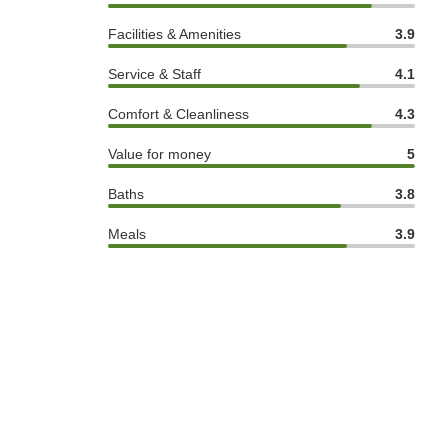
Facilities & Amenities
3.9
Service & Staff
4.1
Comfort & Cleanliness
4.3
Value for money
5
Baths
3.8
Meals
3.9