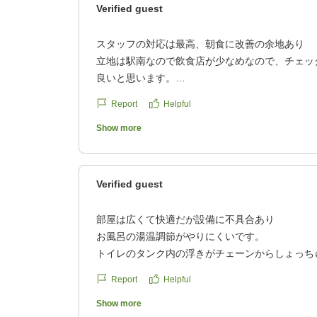
Verified guest
スタッフの対応は最高、朝食に改善の余地あり
立地は駅南なので飲食店が少なめなので、チェッ
良いと思います。
駐車場は近くに平面の提携があるので、早く行か
Report
Helpful
相変わらずスタッフの対応は素晴らしいと思いま
朝食はご当地グルメを入れて欲しいのと、連泊し
Show more
して欲しいです。
クチコミの詳細はこちらから
https://review.travel.rakuten.co.jp/hotel/voice/598
Verified guest
reviewId=33123478271465
部屋は広くて快適だが設備に不具合あり
お風呂の湯温調節がやりにくいです。
トイレのタンク内の浮きがチェーンからしょっち
っ込んで水を流したり、逆に止まらなくなって調
Report
Helpful
部屋も広くて特に問題なく過ごせました。
クチコミの詳細はこちらから
Show more