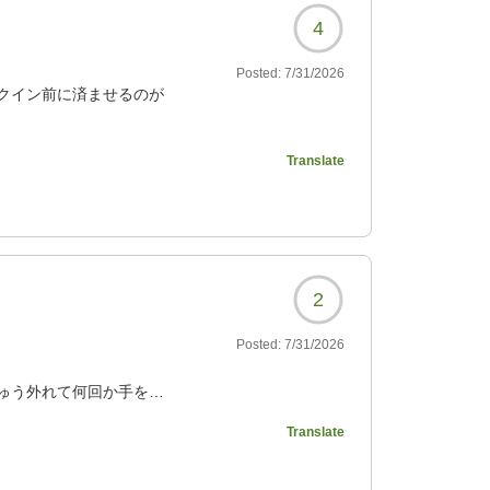
4
Posted:
7/31/2026
クイン前に済ませるのが
なくても安心です。
Translate
す。
ても内容が変わるように
?
2
Posted:
7/31/2026
ゅう外れて何回か手を突
整したりしました。他は
Translate