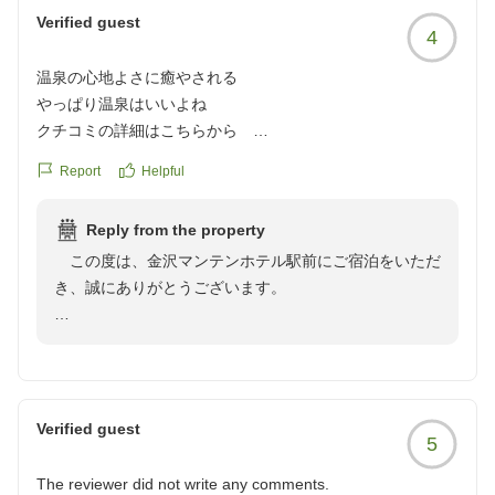
Verified guest
4
温泉の心地よさに癒やされる
やっぱり温泉はいいよね
クチコミの詳細はこちらから
https://review.travel.rakuten.co.jp/hotel/voice/2199?
Report
Helpful
reviewId=33123478495032
Reply from the property
この度は、金沢マンテンホテル駅前にご宿泊をいただ
き、誠にありがとうございます。
大浴場にご満足いただけたようで、大変嬉しく思いま
す。当ホテルの温泉は、日々の疲れを癒やす場として多
くのお客様にご好評いただいております。ごゆっくりお
寛ぎいただけたのであれば幸いです。
Verified guest
5
また夜食のラーメンは1階「万咲」で、21時30分から
The reviewer did not write any comments.