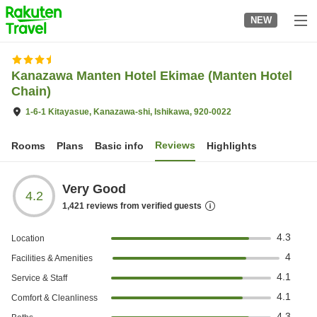
to
NEW
top
page
Kanazawa Manten Hotel Ekimae (Manten Hotel
Chain)
1-6-1 Kitayasue, Kanazawa-shi, Ishikawa, 920-0022
Reviews
Rooms
Plans
Basic info
Highlights
Very Good
4.2
1,421
reviews from verified guests
4.3
Location
4
Facilities & Amenities
4.1
Service & Staff
4.1
Comfort & Cleanliness
4.3