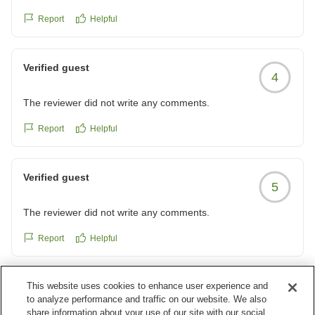
ご用意しております。さっぱりとした醤油ベースの味付
けでございます。懐かしいラーメン屋台を連想させる、
Report
Helpful
チャルメラの音を聞きながら、お召し上がりくださいま
せ。
Verified guest
4
また金沢へお越しの際は、ぜひ当ホテルをご利用くだ
The reviewer did not write any comments.
さい。
スタッフ一同、またのお越しを心よりお待ち申し上げて
Report
Helpful
おります。
金沢マンテンホテル駅前フロント 大谷
Verified guest
5
＝＝＝＝＝＝＝＝＝＝＝＝＝＝＝＝＝＝＝＝
The reviewer did not write any comments.
■□■ 金沢マンテンホテル駅前の魅力 ■□■
＝＝＝＝＝＝＝＝＝＝＝＝＝＝＝＝＝＝＝＝＝
Report
Helpful
アクセス：ＪＲ高架下「Rinto」(10:00〜20:00通行可)
を通り、徒歩7〜8分
This website uses cookies to enhance user experience and
Verified guest
晴れても、降っても！便利で快適ルート
5
to analyze performance and traffic on our website. We also
冷暖房完備！
share information about your use of our site with our social