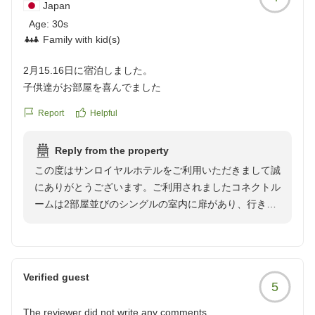
Japan
上げております。
Age:
30s
Family with kid(s)
2月15.16日に宿泊しました。
子供達がお部屋を喜んでました
Report
Helpful
Reply from the property
この度はサンロイヤルホテルをご利用いただきまして誠
にありがとうございます。ご利用されましたコネクトル
ームは2部屋並びのシングルの室内に扉があり、行き来
できる作りとなっております。ツインルームと違い、
各々の時間を過ごすことが出来ると喜ばれております。
お子様方が気に入ってくださったとのこと、大変嬉しく
思います。
Verified guest
5
今後もより良いサービスを目指して努力してまいりま
す。
The reviewer did not write any comments.