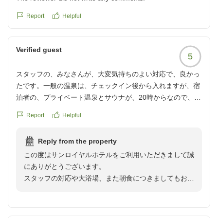
この度はお忙しい中ご投稿いただきまして誠にありがと
うございます。
Report
Helpful
お客様のまたのご利用をスタッフ一同心よりお待ち申し
Verified guest
5
スタッフの、みなさんが、大変気持ちのよい対応で、良かっ
たです。一般の温泉は、チェックイン後から入れますが、宿
泊者の、プライベート温泉とサウナが、20時からなので、こ
れも、チェックインと、同時にしていただいたら、待つこと
Report
Helpful
なく、疲れが、取れます。何か工夫されたら、いかがでしょ
うか。朝食の、バイキングも、美味しく、頂きました。あり
Reply from the property
がとございました。
この度はサンロイヤルホテルをご利用いただきまして誠
にありがとうございます。
スタッフの対応や大浴場、また朝食につきましてもお褒
めのお言葉を頂き大変嬉しく思います。当ホテルの大浴
場は、日帰り入浴のみ利用することもできる関係で、2
階のサウナに関しましてはご宿泊者様専用という事で時