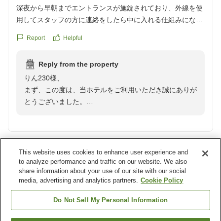
今後もより良いサービスを目指して努力してまいりま
深夜から早朝までエントランスが施錠されており、外線を使
す。
用してスタッフの方に連絡をしたら中に入れる仕組みになっ
この度はお忙しい中ご投稿いただきまして誠にありがと
ているようです。
うございます。
Report
Helpful
1泊目、深夜にホテルに戻ってきた為、外線を2度ほど鳴らし
お客様のまたのご利用をスタッフ一同心よりお待ち申し
てみましたが、コール音が鳴りっぱなしでどなたにもご対応
上げております。
Reply from the property
頂けず。結局深夜から早朝までの時間は他のホテルを使用し
りん230様、
ました。
まず、この度は、当ホテルをご利用いただき誠にありが
このことをお伝えしたら口頭でのお詫びのみ。
とうございました。
チェックアウトの際にもこの件についてお詫びされることも
そして、ご迷惑をお掛けしたことお詫び申し上げます。
なく。返金などの対応はないものでしょうか 。
りん230様の口コミ投稿を全スタッフに周知し、当日の
あまりにも失礼です。
状況確認をいたしました。どのような状況だとしても、
ご迷惑をお掛けしたことには変わりありません。
This website uses cookies to enhance user experience and
Verified guest
3
大変申し訳ございませんでした。
to analyze performance and traffic on our website. We also
share information about your use of our site with our social
ご指摘いただきました内線機につきまして、機械の故障
The reviewer did not write any comments.
media, advertising and analytics partners.
Cookie Policy
等は見られませんでしたが、運用について改善策を試し
ております。今回のようなことが二度とないよう、ご指
Report
Helpful
Do Not Sell My Personal Information
摘を真摯に受け止め、努めて参ります。このようななか
なか言い難い内容をはっきりとお伝え下さったこと、最