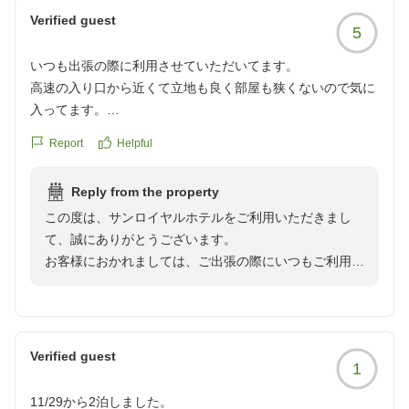
間を分けさせて頂いており、大変ご不便をお掛け致しま
Verified guest
5
して誠に申し訳ございませんでした。忙しい中、ご投稿
いただきまして誠にありがとうございます。お客様のま
いつも出張の際に利用させていただいてます。
たのご利用をスタッフ一同心よりお待ち申し上げており
高速の入り口から近くて立地も良く部屋も狭くないので気に
ます。
入ってます。
特に朝ごはんは美味しく、朝カレーは必ず食べます。
Report
Helpful
Reply from the property
この度は、サンロイヤルホテルをご利用いただきまし
て、誠にありがとうございます。
お客様におかれましては、ご出張の際にいつもご利用い
ただき、重ねて御礼申し上げます。
当ホテルは高松中央インターからお車で約3分でござい
ますので、お車でお越しのお客様にはアクセスに大変便
利な立地となっております。
Verified guest
1
朝食にもご満足いただけたようで、大変嬉しく思いま
す。
11/29から2泊しました。