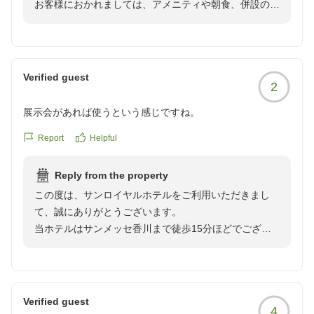
お客様におかれましては、アメニティや朝食、併設の大
浴場について大変満足されたご様子で嬉しく思います。
何より、朝ごはんと大浴場に大変満足致しました。
また、スタッフの接客や清掃に関してもお褒めのお言葉
朝ごはんは体に良い和食中心で、サラダバーにデザート、メ
をいただき、ありがとうございます。
インのおかずからカレーまで豊富なラインナップでした。ど
「ぜひリピートしたいホテル」とのお言葉にスタッフ一
れも本当に美味しかったです。大浴場は今月末で閉店(？)の
Verified guest
2
同安堵しております。
ようですが、、、本当にもったいないです。維持費など色々
お忙しい中ご投稿いただきまして誠にありがとうござい
あるでしょうが、広くて綺麗で家族全員大満足でした。いつ
展示会があれば使うという感じですね。
ます。
の日か復活することを祈っております。
お客様のまたのお越しをスタッフ一同心よりお待ち申し
Report
Helpful
上げております。
また高松に伺う際は、ぜひリピートしたいホテルでした。あ
Reply from the property
この度は、サンロイヤルホテルをご利用いただきまし
て、誠にありがとうございます。
当ホテルはサンメッセ香川まで徒歩15分ほどでござい
ますので、サンメッセでのイベント等でお越しのお客様
にはアクセスに大変便利な立地となっております。
この度はお忙しい中ご投稿いただきまして誠にありがと
うございます。
Verified guest
4
お客様のまたのご利用をスタッフ一同心よりお待ち申し