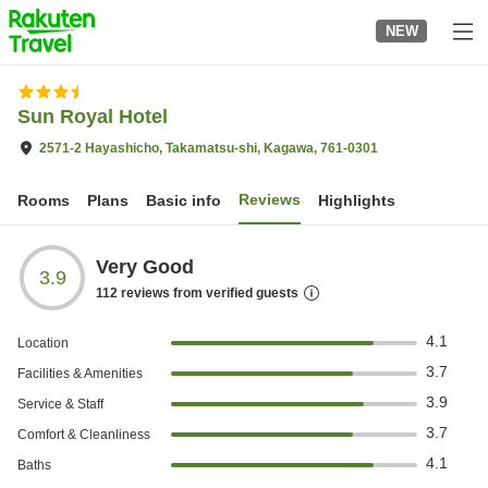
to
NEW
top
page
Sun Royal Hotel
2571-2 Hayashicho, Takamatsu-shi, Kagawa, 761-0301
Reviews
Rooms
Plans
Basic info
Highlights
Very Good
3.9
112
reviews from verified guests
4.1
Location
3.7
Facilities & Amenities
3.9
Service & Staff
3.7
Comfort & Cleanliness
4.1
Baths