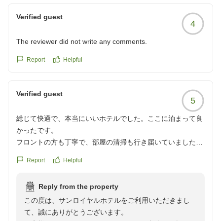
ます。
お客様のまたのお越しをスタッフ一同心よりお待ち申し
Verified guest
4
上げております。
The reviewer did not write any comments.
Report
Helpful
Verified guest
5
総じて快適で、本当にいいホテルでした。ここに泊まって良
かったです。
フロントの方も丁寧で、部屋の清掃も行き届いていました。
ロビーにはアメニティが豊富にあり、数量限定ではあります
Report
Helpful
が上下セパレートのパジャマや低反発枕など、快適に過ごす
ためのグッズが豊富に取りそろえられており、自由に持って
Reply from the property
行っていいとの事でした。ここまでサービスが丁寧だとは思
この度は、サンロイヤルホテルをご利用いただきまし
わず、驚きました。フロントの方からの心遣いを感じまし
て、誠にありがとうございます。
た。