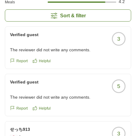
4.2
Meals
Sort & filter
Verified guest
3
The reviewer did not write any comments.
Report
Helpful
Verified guest
5
The reviewer did not write any comments.
Report
Helpful
せっち913
3