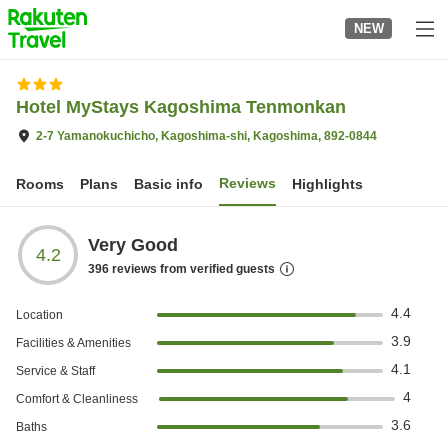
to
NEW
top
page
Hotel MyStays Kagoshima Tenmonkan
2-7 Yamanokuchicho, Kagoshima-shi, Kagoshima, 892-0844
Reviews
Rooms
Plans
Basic info
Highlights
Very Good
4.2
396
reviews from verified guests
4.4
Location
3.9
Facilities & Amenities
4.1
Service & Staff
4
Comfort & Cleanliness
3.6
Baths