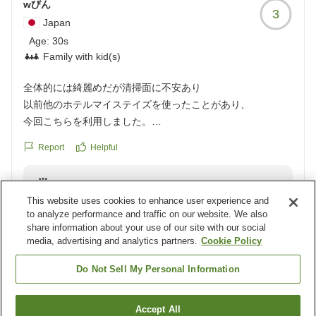
wびん
3
Japan
Age:
30s
Family with kid(s)
全体的には綺麗めだが清掃面に不安あり
以前他のホテルマイステイズを使ったことがあり、
今回こちらを利用しました。
きっと元々が古い建物だったのだろうなというのが所々伺え
Report
Helpful
ました。
部屋やベッドや壁はリニューアル?されていて、
Reply from the property
綺麗でしたし、設備は最低限あったこと、
This website uses cookies to enhance user experience and
この度は当ホテルをご利用いただき誠にありがとうござ
タオルは毎日新しいものをいただけたことはとても良かった
to analyze performance and traffic on our website. We also
います。
です。
share information about your use of our site with our social
また、その際のご感想をお寄せいただき重ねてお礼申し
廊下の黒い排気口や部屋のお風呂などの清潔感が気になりま
media, advertising and analytics partners.
Cookie Policy
あげます。
した。
Do Not Sell My Personal Information
清掃が行き届いておらずとても不快な思いをなされまし
家族が始めにシャワーを使いましたが、
たこと深くお詫び申し上げます。
前の方の髪が少し残っていたようで残念な気分に...。
清掃チェックを徹底しまして、お客様が快適にお過ごし
浴室トイレだけ古いままなのかなと思いました。
Load more results
Accept All