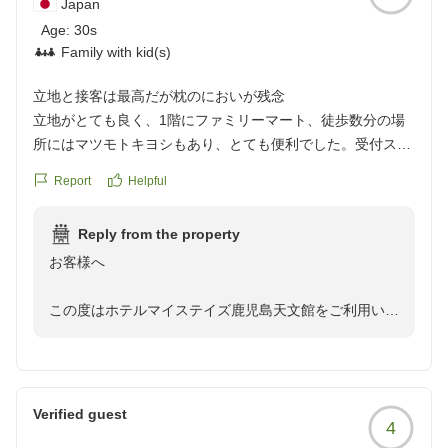
Japan
Age:
30s
Family with kid(s)
立地と接客は最高だが枕のにおいが残念
立地がとても良く、1階にファミリーマート、徒歩数分の場
所にはマツモトキヨシもあり、とても便利でした。受付スタ
ッフの方の対応も親切で、気持ちよくチェックインできまし
Report
Helpful
た。
一方で、枕(寝具?)から加齢臭のようなにおいが強く感じら
Reply from the property
れ、とても不快でした。前に宿泊された方の影響なのか原因
お客様へ
は分かりませんがにおいが気になって快適に眠ることができ
ませんでした。
この度はホテルマイステイズ鹿児島天文館をご利用いた
立地やスタッフの対応がとても良かっただけに、この点だけ
だき誠にありがとうございます。
が本当に残念でした。
またご感想をお寄せ頂けましたこと重ねてお礼申し上げ
寝具の管理や消臭をもう少し徹底していただけると、さらに
ます。
気持ちよく利用できるホテルになると思います。
お声を頂いた寝具の臭いにつきましては、早急に清掃ス
クチコミの詳細はこちらから
Verified guest
4
タッフと共有し改善に努めて参ります。
https://review.travel.rakuten.co.jp/hotel/voice/916?