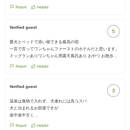
D+KIRISHIMAは、知り合いからきいていた評判以上!!期待以
Report
Helpful
上でした!
お部屋は随所に気が配られていて、バリアフリーなので犬は
Verified guest
5
もちろん人にも優しい作りでした!
人用はもちろん、犬用にも必要なものはしっかりと揃ってい
愛犬とベッドで添い寝できる最高の宿
ます!
一言で言ってワンちゃんファーストのホテルだと思います。
中でも感動したのはドライヤー!
ドッグランありワンちゃん用露天風呂あり おやつ お散歩バ
犬もお風呂に入ったのですが、犬用のドライヤーも2台も用
ッグのプレゼント お部屋に入って直ぐに 愛犬の名前似顔絵
意してあり、助かりました!
Report
Helpful
の色紙嬉しいことばかりでした。 ワンちゃんが壁や備品壊し
ご飯はどれも美味しかったです!続々と美味しい料理が運ばれ
たら弁償ですと言われる宿の多いなか保険に加入しているの
てきて、さすがにお腹いっぱいで食べきれなかったのが心残
で大丈夫ですよ!との事。ベッドでワンちゃんと一緒に寝れる
Verified guest
りです。
3
幸せ!!
今まで宿泊したお宿で一番のお宿です。 また霧島に来た時
犬用のご飯も豪華でした!!
温泉は激熱で入れず、犬連れには高コスパ
は、ぜひ宿泊したいです。
鹿肉のハンバーグと、鶏肉と卵のものをお願いしたのです
犬と泊まれるお部屋ですが
クチコミの詳細はこちらから
が、メインの他にお野菜やデザートもついていて、二人とも
途中途中古く
https://review.travel.rakuten.co.jp/hotel/voice/149083?
ぺろりでした!
温泉は
reviewId=33123478004942
Report
Helpful
ドッグランも2箇所用意されていて、夜遅くまで照明をつけ
激熱すぎて