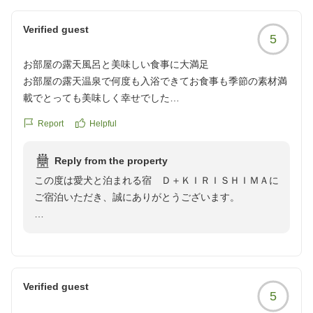
との時間を何よりも大切にしていただけるよう、お部屋
でのお食事など、常に一緒に過ごせる空間づくりを心が
Verified guest
5
けております。ご満足いただけたというお言葉は、私た
ちにとって何よりの励みとなります。
お部屋の露天風呂と美味しい食事に大満足
お部屋の露天温泉で何度も入浴できてお食事も季節の素材満
また霧島へお越しの際は、ぜひ愛犬とご一緒にお立ち寄
載でとっても美味しく幸せでした
りください。
ワンコも温泉に入れてよかった
スタッフ一同、だい8888様のまたのお越しを心よりお
Report
Helpful
ベッドも寝心地よかった
待ちしております。
ほんとよかったばっかり
Reply from the property
をもっとつけたいくらいです
この度は愛犬と泊まれる宿 Ｄ＋ＫＩＲＩＳＨＩＭＡに
クチコミの詳細はこちらから
ご宿泊いただき、誠にありがとうございます。
https://review.travel.rakuten.co.jp/hotel/voice/149083?
スタッフ牧崎
reviewId=33123477887945
お部屋の露天風呂や季節の食材を活かしたお食事、そし
てワンちゃんとのご滞在を心ゆくまでお楽しみいただけ
たようで、スタッフ一同大変嬉しく拝読いたしました。
「よかった」とのお言葉をいただき、最高のご評価をい
Verified guest
5
ただけたことは何よりの励みとなります。