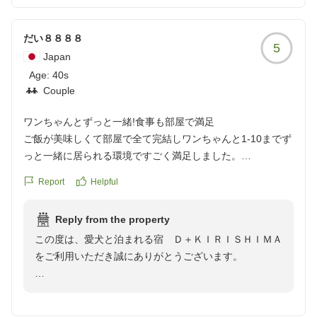
てくれています。夜涼しくなってからご飯のあとに遊びに行
全然入れず
きました!
源泉の量が多いかもしれないけど
だい８８８８
5
犬と一緒に泊まれるホテルは初めてで、とても不安でした
適度な温度にしてほしい
Japan
が、家族全員が楽しめたとても楽しい旅行になりました!
口コミが良かったので行きました
Age:
40s
また是非泊まりに行きたいと思います!
お料理はおいしかったけど
Couple
クチコミの詳細はこちらから
全体的に見てワンちゃん
https://review.travel.rakuten.co.jp/hotel/voice/149083?
ファーストでないのに
ワンちゃんとずっと一緒!食事も部屋で満足
reviewId=33123478102517
値段が高すぎるかな
ご飯が美味しくて部屋で全て完結しワンちゃんと1-10までず
と思いました
っと一緒に居られる環境ですごく満足しました。
他の画像やクチコミの詳細はこちらから
クチコミの詳細はこちらから
Report
Helpful
https://review.travel.rakuten.co.jp/hotel/voice/149083?
https://review.travel.rakuten.co.jp/hotel/voice/149083?
reviewId=33123477929523
reviewId=33123477920190
Reply from the property
この度は、愛犬と泊まれる宿 Ｄ＋ＫＩＲＩＳＨＩＭＡ
をご利用いただき誠にありがとうございます。
ワンちゃんと一緒にリラックスしてお過ごしいただけた
ご様子を伺い、大変嬉しく思います。当施設では、愛犬