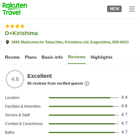
to
NEW
top
page
D+Kirishima
3885 Makizonocho Takachiho, Kirishima-shi, Kagoshima, 899-6603
Reviews
Rooms
Plans
Basic info
Highlights
Excellent
4.6
90
reviews from verified guests
4.4
Location
4.6
Facilities & Amenities
4.7
Service & Staff
4.7
Comfort & Cleanliness
4.7
Baths