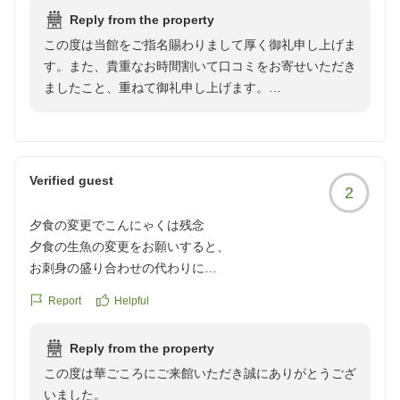
クチコミの詳細はこちらから
す。
reviewId=33123477725772
Reply from the property
https://review.travel.rakuten.co.jp/hotel/voice/41726?
和みの宿「華ごころ」 支配人
この度は当館をご指名賜わりまして厚く御礼申し上げま
reviewId=33123477485856
す。また、貴重なお時間割いて口コミをお寄せいただき
ましたこと、重ねて御礼申し上げます。
お風呂や食事のお褒めのお言葉を励みに一層精進を重ね
て参ります。
全従業員がこちらの口コミを共有し、今後もお客様にご
Verified guest
2
満足いただけるよう、接遇の向上に取り組めて参りま
す。またのご来館をスタッフ一同心よりお待ちしており
夕食の変更でこんにゃくは残念
ます。
夕食の生魚の変更をお願いすると、
お刺身の盛り合わせの代わりに
和みの宿「華ごころ」 支配人
山盛りのこんにゃくがでてきました。
Report
Helpful
手間がかかるのは分かりますが、
決して安くはないお値段を払って
Reply from the property
このお料理かと残念でした。
この度は華ごころにご来館いただき誠にありがとうござ
クチコミの詳細はこちらから
いました。
https://review.travel.rakuten.co.jp/hotel/voice/41726?