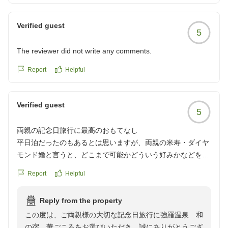
褒めの言葉を頂戴でき、大変ありがたく、喜ばしい限り
外国籍のスタッフの方は、料理を一つひとつ丁寧に説明して
です。スタッフにもこちらの口コミを共有したところ大
くださり、終始温かいおもてなしを感じました。外国籍であ
Verified guest
5
変喜んでおりました。
りながら素晴らしい接客をされていて、とても印象に残りま
今後もお客様にご満足いただけるよう、接遇の向上に取
した。
The reviewer did not write any comments.
り組めて参ります。またのご来館をスタッフ一同心より
お待ちしております。
Report
Helpful
また箱根を訪れる際は、ぜひ宿泊したいと思います。
クチコミの詳細はこちらから
https://review.travel.rakuten.co.jp/hotel/voice/41726?
Verified guest
reviewId=33123478168911
5
両親の記念日旅行に最高のおもてなし
平日泊だったのもあるとは思いますが、両親の米寿・ダイヤ
モンド婚と言うと、どこまで可能かどういう好みかなどを丁
寧にききとってくださいました。
Report
Helpful
お部屋は広さも勿論ですが横長で一面窓なので眺めが最高で
す。足元に宗教団体の施設が出来てしまい興ざめですが視線
Reply from the property
をあげれば問題なし(笑)大きなテーブル付きのお部屋だった
この度は、ご両親様の大切な記念日旅行に強羅温泉 和
のでトランプ大会に花が咲きました。清掃もバッチリ、布団
の宿 華ごころをお選びいただき、誠にありがとうござ