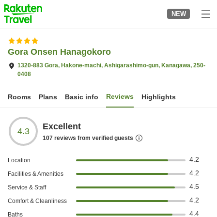
to
NEW
top
page
Gora Onsen Hanagokoro
1320-883 Gora, Hakone-machi, Ashigarashimo-gun, Kanagawa, 250-
0408
Reviews
Rooms
Plans
Basic info
Highlights
Excellent
4.3
107
reviews from verified guests
4.2
Location
4.2
Facilities & Amenities
4.5
Service & Staff
4.2
Comfort & Cleanliness
4.4
Baths