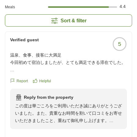
4.4
Meals
Sort & filter
Verified guest
5
温泉、食事、接客に大満足
今回初めて宿泊しましたが、とても満足できる滞在でした。
強羅駅まで迎えに来てくださったスタッフの方はとても親切
Report
Helpful
で、到着した瞬間から安心して過ごすことができました。
Reply from the property
お部屋や温泉も素晴らしく、特に大涌谷源泉のにごり湯は最
この度は華ごころをご利用いただき誠にありがとうござ
高でした。自然に囲まれた静かな環境で、日頃の疲れをゆっ
いました。また、貴重なお時間を割いて口コミをお寄せ
くり癒すことができました。
いただきましたこと、重ねて御礼申し上げます。
素敵な一日となったご様子が伺え、スタッフ一同大変嬉
食事も一品一品丁寧に作られており、味はもちろん、盛り付
しく存じます。料理やスタッフの接客につきましてもお
けや器も美しく、とても満足しました。担当してくださった