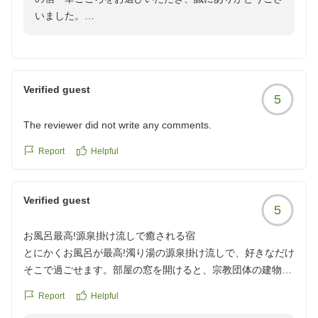
もふかふか。冷蔵庫内はかつてビール、ジュースあったよう
いました。
ですが水のペットボトルのみでした。氷水が別に用意されて
米寿とダイヤモンド婚という誠におめでたい節目のお祝
おりペットボトルはテイクアウト用かな?
いの場として、当館にて心ゆくまでお寛ぎいただけたご
食事への辛口コメントも散見しますが、どれも美味しく美し
様子を拝読し、スタッフ一同大変嬉しく存じます。
く、量も十分でした。
お風呂も岩盤浴付きのおそらく一番いいところをあてがって
Verified guest
5
お部屋からの眺望やお食事、そして当館自慢の温泉にて
いただいたと思います。シャワーが一つだけだったのと高齢
お二人が笑顔で過ごされたお時間は、私共にとっても何
の両親には浴槽への出入りが難しかったのが難点と言えば難
The reviewer did not write any comments.
よりの励みとなります。
点ですが若い2人なら最高かと。浴槽内に一段あると半身浴
また、仲居のおもてなしにつきましても温かいお言葉を
Report
Helpful
もできていいのではとお伝えしましたが濁り湯なのでつまず
賜り、心より感謝申し上げます。
きのリスクもあり難しいのかな。湯温はちょい熱で理想的、
岩盤浴室内には暖房もあるし替えのタオルや飲み水もしっか
Verified guest
浴槽の形状や段差に関する貴重なご意見は、すべてのお
り用意されていました。
5
客さまに安心してお寛ぎいただける宿づくりのため、今
仲居さんは海外の方でしたがおもてなし精神は日本人以上と
お風呂最高!源泉掛け流しで癒される宿
後の参考にさせていただきます。
言えるくらいでしたし、とにかくいい宿でした。
とにかくお風呂が最高!濁り湯の源泉掛け流しで、好きなだけ
翌日は車を停めたままロープウェイを利用したので駐車場代
そこで過ごせます。部屋の窓を開けると、宗教団体の建物が
ご両親様がこれからも健やかに、素敵な日々を重ねられ
1,000円節約できましたW
あるのには驚きましたが。食事も私達の年代にはピッタリな
ますよう、箱根の地よりお祈り申し上げます。
他の画像やクチコミの詳細はこちらから
Report
Helpful
量と味付けだと思います。
またのお越しをスタッフ一同、心よりお待ちしておりま
https://review.travel.rakuten.co.jp/hotel/voice/41726?