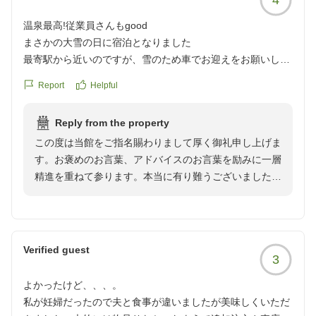
温泉最高!従業員さんもgood
まさかの大雪の日に宿泊となりました
最寄駅から近いのですが、雪のため車でお迎えをお願いしま
した
Report
Helpful
接客は素晴らしいです
海外の従業員の方も多かったですがしっかり教育されている
Reply from the property
ように感じました。
この度は当館をご指名賜わりまして厚く御礼申し上げま
温泉も湯の花沢山、すくうと泥湯のようで最高でした
す。お褒めのお言葉、アドバイスのお言葉を励みに一層
部屋のエアコンの効きが悪いのが残念でした
精進を重ねて参ります。本当に有り難うございました。
食事は値段の割には量、味共に普通かなと思います
他の画像やクチコミの詳細はこちらから
https://review.travel.rakuten.co.jp/hotel/voice/41726?
reviewId=33123477082613
Verified guest
3
よかったけど、、、。
私が妊婦だったので夫と食事が違いましたが美味しくいただ