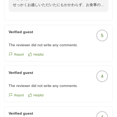
せっかくお越しいただいたにもかかわらず、お食事の変
reviewId=33123477438331
更に関してご期待に沿えず、ガッカリさせてしまいまし
たことを深くお詫び申し上げます。
頂いたご意見をスタッフ全員で共有し、料理の内容や品
質について見直し、改善に努めてまいります。
Verified guest
5
貴重なご指摘をいただき、誠にありがとうございまし
た。
The reviewer did not write any comments.
和みの宿 華ごころ 支配人
Report
Helpful
Verified guest
4
The reviewer did not write any comments.
Report
Helpful
Verified guest
4