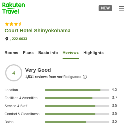
to
NEW
top
page
Court Hotel Shinyokohama
, 222-0033
Reviews
Rooms
Plans
Basic info
Highlights
Very Good
4
1,531
reviews from verified guests
4.3
Location
3.7
Facilities & Amenities
3.9
Service & Staff
3.9
Comfort & Cleanliness
3.2
Baths