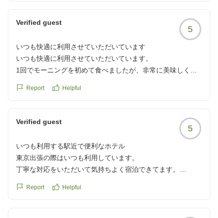
Verified guest
5
いつも快適に利用させていただいています
いつも快適に利用させていただいています。
1回でモーニングを初めて食べましたが、非常に美味しく満
足しました。
Report
Helpful
クチコミの詳細はこちらから
https://review.travel.rakuten.co.jp/hotel/voice/1747?
reviewId=33123477343886
Verified guest
5
いつも利用する駅近で便利なホテル
東京出張の際はいつも利用しています。
丁寧な対応をいただいて気持ちよく宿泊できてます。
駅からも近く、周辺の飲食店も多いので助かってます!
Report
Helpful
クチコミの詳細はこちらから
https://review.travel.rakuten.co.jp/hotel/voice/1747?