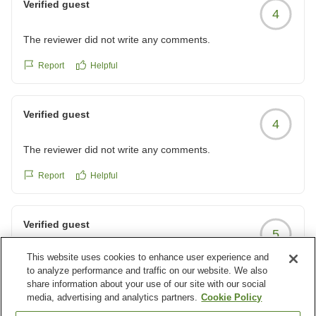
Verified guest
4
reviewId=33123477343979
The reviewer did not write any comments.
Report
Helpful
Verified guest
4
The reviewer did not write any comments.
Report
Helpful
Verified guest
5
This website uses cookies to enhance user experience and
コスパ最高ホテル閉館残念
to analyze performance and traffic on our website. We also
非常にコスパに優れたホテルでした。
share information about your use of our site with our social
閉館されたとのことでとても残念です。
media, advertising and analytics partners.
Cookie Policy
クチコミの詳細はこちらから