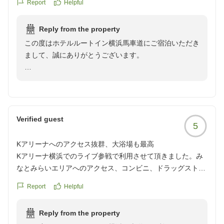
Report
Helpful
秋にも同じ場所に出張があるので、すぐに予約追加しまし
た。
Reply from the property
ありがとうございました。
この度はホテルルートイン横浜馬車道にご宿泊いただき
クチコミの詳細はこちらから
まして、誠にありがとうございます。
https://review.travel.rakuten.co.jp/hotel/voice/68268?
reviewId=33123478276869
当ホテルの大浴場にて、日頃のお疲れを癒していただけ
たようで大変嬉しく存じます。
夏の暑い時期の出張は体力を消耗されることと存じます
が、
Verified guest
5
足を伸ばしてゆったりとご入浴いただくことで、
リフレッシュしていただけたのであれば何よりでござい
Kアリーナへのアクセス抜群、大浴場も最高
ます。
Kアリーナ横浜でのライブ参戦で利用させて頂きました。み
疲労回復の効能もございますので、次回ご宿泊の際にも
なとみらいエリアへのアクセス、コンビニ、ドラッグストア
是非ご利用くださいませ。
も近く、ホテルには大浴場がありこれからも常宿になりそう
Report
Helpful
です。
また、早くも秋のご出張の際にも当ホテルをお選びいた
クチコミの詳細はこちらから
だけるとのこと、
Reply from the property
https://review.travel.rakuten.co.jp/hotel/voice/68268?
重ねて御礼申し上げます。