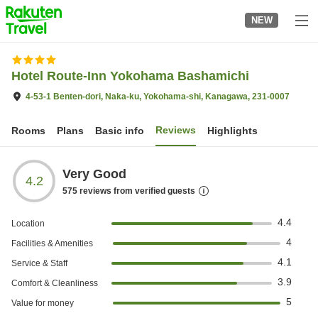
to
NEW
top
page
Hotel Route-Inn Yokohama Bashamichi
4-53-1 Benten-dori, Naka-ku, Yokohama-shi, Kanagawa, 231-0007
Reviews
Rooms
Plans
Basic info
Highlights
Very Good
4.2
575
reviews from verified guests
4.4
Location
4
Facilities & Amenities
4.1
Service & Staff
3.9
Comfort & Cleanliness
5
Value for money