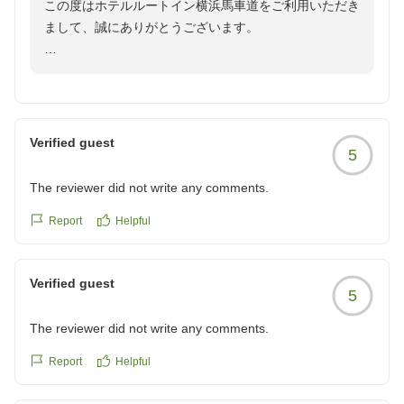
この度はホテルルートイン横浜馬車道をご利用いただき
reviewId=33123478276023
秋のご宿泊時も、快適にお過ごしいただけるよう準備を
まして、誠にありがとうございます。
整えてお待ちしております。
Kアリーナ横浜でのライブはいかがでしたでしょうか。
ホテルルートイン横浜馬車道
当ホテルはみなとみらい線馬車道駅より徒歩2分、
JR京浜東北線関内駅/桜木町駅より徒歩9分、
市営地下鉄ブルーライン関内駅より徒歩5分と、周辺施
Verified guest
5
設へのアクセスが良く、多くのライブ参加者様にもご好
評をいただいております。
The reviewer did not write any comments.
また、当ホテルの大浴場にてライブの疲れを癒していた
Report
Helpful
だけたようで大変嬉しく存じます。
大浴場は深夜2時まで営業しており、遅くまでライブや
Verified guest
お食事をお楽しみいただいた後にもゆっくりとお楽しみ
5
いただけるかと存じます。
The reviewer did not write any comments.
今後もお客様の「常宿」として選んでいただけるよう、
Report
Helpful
快適な空間作りに努めてまいります。
次回横浜近郊にお越しに際にも、是非ご利用くださいま