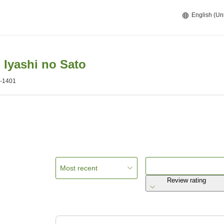
English (Un
Iyashi no Sato
9-1401
Most recent
Review rating