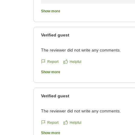
うございました。
また、ご滞在中のあらゆる場面において、私ど
Show more
身を癒す環境、そして地元の恵みを詰め込んだ
大変光栄に存じます。
「満足の一言」とおっしゃっていただけたこと
Verified guest
であり、これ以上の喜びはございません。
お住まいの場所からは少し足を延ばしていただ
The reviewer did not write any comments.
全く異なる美しい表情を見せてくれます。
ぜひまた日常の喧騒を離れ、羽を伸ばしたくな
Report
Helpful
ませ。
Show more
ご利用いただき誠にありがとうございました。
Verified guest
The reviewer did not write any comments.
Report
Helpful
Show more