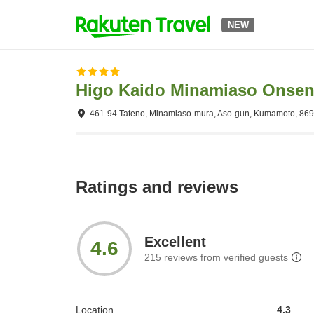
NEW
Higo Kaido Minamiaso Onsen 
461-94 Tateno, Minamiaso-mura, Aso-gun, Kumamoto, 86
Ratings and reviews
Excellent
4.6
215
reviews from verified guests
Location
4.3