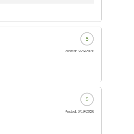
もが最も大切にしているおもてなしの心や、心
お料理に至るまで、身に余るお褒めをいただき
が、私どもスタッフ一同にとって何よりの励み
5
く距離ではございますが、南阿蘇は四季折々で
Posted:
6/26/2026
られた際には、いつでも当館へお帰りください
5
Posted:
6/19/2026