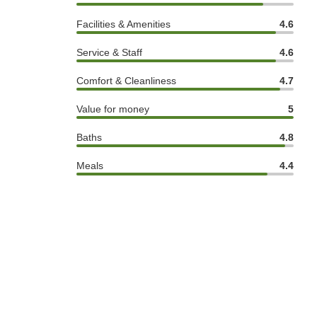
Facilities & Amenities
4.6
Service & Staff
4.6
Comfort & Cleanliness
4.7
Value for money
5
Baths
4.8
Meals
4.4