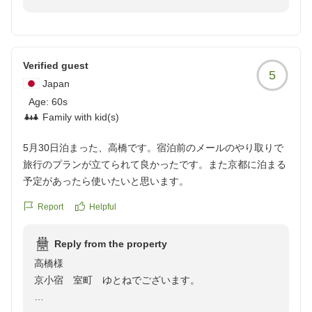
ました。
また、館内設置のアンケートならびに楽天トラベルへの
へ口コミ投稿を賜り、重ねて御礼申し上げます。
Verified guest
5
当館の落ち着いた雰囲気につきまして温かいお言葉をい
Japan
ただき、心より感謝申し上げます。
Age:
60s
当館は駅から徒歩約6分と観光地へのアクセスに便利な
Family with kid(s)
立地ではございますが、住宅街の中に位置しております
ため、静かにお過ごしいただけたのではないかと存じま
5月30日泊まった、高橋です。宿泊前のメールのやり取りで
す。
旅行のプランが立てられて良かったです。また京都に泊まる
ご滞在中、ごゆっくりお寛ぎいただけたご様子に、私ど
予定があったら使いたいと思います。
もも安堵いたしました。
Report
Helpful
また京都へお越しの際には、ぜひ当館へお立ち寄りくだ
さいませ。
Reply from the property
改めまして、この度は誠にありがとうございました。
高橋様
再びお目にかかれます日を、スタッフ一同心よりお待ち
京小宿 室町 ゆとねでございます。
申し上げております。
【京小宿 室町 ゆとね】