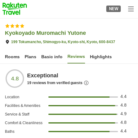
to
NEW
top
page
Kyokoyado Muromachi Yutone
199 Tokumancho, Shimogyo-ku, Kyoto-shi, Kyoto, 600-8437
Reviews
Rooms
Plans
Basic info
Highlights
Exceptional
4.8
19
reviews from verified guests
4.4
Location
4.8
Facilities & Amenities
4.9
Service & Staff
4.8
Comfort & Cleanliness
4.4
Baths