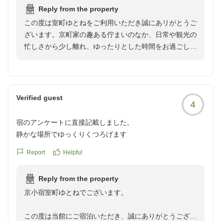
うございます。
Reply from the property
この度は室町ゆとねをご利用いただき誠にあリがとうご
ざいます。京町家の趣ある佇まいのなか、日常や観光の
忙しさから少し離れ、ゆったりとした時間をお過ごしい
ただけましたのなら幸いでございます。お食事につきま
してお褒めの言葉を頂戴し嬉しい限りでございます。料
理長にも申し伝えます。また、スタッフについてもお言
葉をいただきありがとうございます。素敵なご旅行のお
Verified guest
4
手伝いができておりましたら幸いでございます。改めま
して、この度はご利用いただきありがとうございます。
宿のアンケートに直接記載しました。
またのお越しを心よりお待ち申し上げております。【京
静かな場所でゆっくりくつろげます
小宿 室町 ゆとね】
Report
Helpful
Reply from the property
京小宿室町ゆとねでございます。
この度は当館にご宿泊いただき、誠にありがとうござい