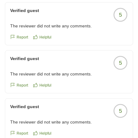
また、お部屋の清掃について、温かいお言葉をいただき
Verified guest
5
ありがとうございます。
檜風呂は当館自慢の設備でございますので、お楽しみい
The reviewer did not write any comments.
ただけて何より嬉しく思います。
Report
Helpful
お食事に関しましても、素敵なご感想をいただきありが
とうございます。
Verified guest
お楽しみいただけていたとのこと、料理長に申し伝えま
5
す。
The reviewer did not write any comments.
また京都へお越しのご機会がございましたら、ぜひ当館
Report
Helpful
のご利用をご検討くださいませ。
再びお目にかかれます日を、スタッフ一同心よりお待ち
申し上げております。
Verified guest
5
【京小宿 室町 ゆとね
The reviewer did not write any comments.
Report
Helpful