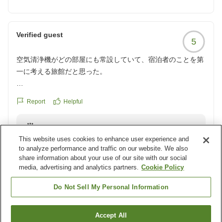
「居心地がよくもっと滞在していたかった」というよう
なお言葉をいただき、大変光栄でございます。
当館は昔ながらの町家を改装した小さな宿ではございま
Verified guest
5
すが、お客様に快適にお過ごしいただけますよう工夫を
凝らしております。
空気清浄機がどの部屋にも常設していて、宿泊者のことを第
そのためこのようなお褒めのお言葉を頂戴し、スタッフ
一に考える旅館だと思った。
一同嬉しく思っております。
また京都にお越しの際は是非当館へ寛ぎにいらしてくだ
はっきり言って料金は高い。
さい。
Report
Helpful
でも、アメニティやお菓子、ドリンクの充実
またご来館いただけますことを心より楽しみにしており
店員の対応から、客への還元が十分だし、むしろこの料金で
ます。【京小宿 室町 ゆとね】
Reply from the property
全てのクオリティが高い最高の宿でした。
This website uses cookies to enhance user experience and
京小宿室町ゆとねでございます。
to analyze performance and traffic on our website. We also
この度は当館にご宿泊頂き、誠にありがとうございまし
share information about your use of our site with our social
た。
media, advertising and analytics partners.
Cookie Policy
京都に数ある旅館の中から室町ゆとねをお選び頂けまし
Do Not Sell My Personal Information
た事、一同大変光栄に存じます。
お帰りの後にもこうして素敵なご感想を賜りました事、
Load more results
Accept All