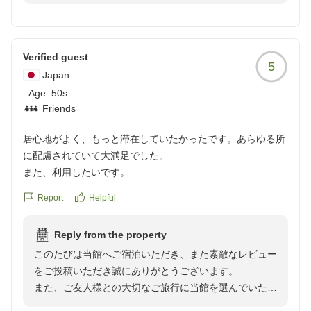
この度は数ある旅館の中から当館をお選び頂き、誠にあ
りがとうございます。
また、ご丁寧にご感想をお寄せいただき、重ねて御礼申
し上げます。
Verified guest
5
Japan
ご旅行のプラン作りに際し、私どものメールでのやり取
Age:
50s
りがお役に立てたとのこと、大変嬉しく存じます。
Friends
京都旅行の、素敵な思い出作りのお手伝いができていま
したら何よりでございます。
居心地がよく、もっと滞在していたかったです。あらゆる所
に配慮されていて大満足でした。
また京都へお越しの際には、ぜひお立ち寄りくださいま
また、利用したいです。
せ。
Report
Helpful
改めまして、この度は誠にありがとうございました。
再びお会いできますことを、スタッフ一同心よりお待ち
申し上げております。
Reply from the property
このたびは当館へご宿泊いただき、また素敵なレビュー
【京小宿 室町 ゆとね】
をご投稿いただき誠にありがとうございます。
また、ご友人様との大切なご旅行に当館を選んでいただ
き感謝申し上げます。