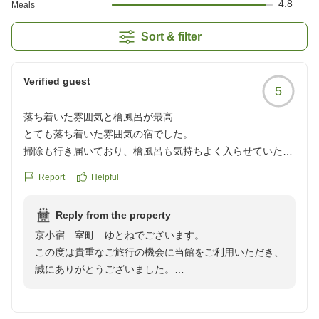
4.8
Meals
Sort & filter
Verified guest
5
落ち着いた雰囲気と檜風呂が最高
とても落ち着いた雰囲気の宿でした。
掃除も行き届いており、檜風呂も気持ちよく入らせていただ
きました。
Report
Helpful
お食事は、味も量も上品でとても美味しかったです。
クチコミの詳細はこちらから
Reply from the property
https://review.travel.rakuten.co.jp/hotel/voice/158596?
京小宿 室町 ゆとねでございます。
reviewId=33123477543757
この度は貴重なご旅行の機会に当館をご利用いただき、
誠にありがとうございました。
往来の喧噪から少し離れて、ゆっくりお過ごしいただけ
ておりましたら嬉しい限りでございます。