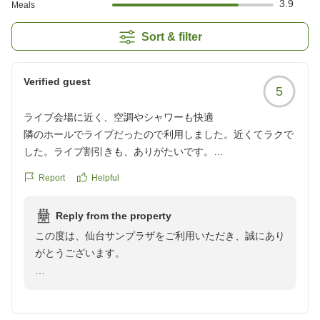
3.9
Meals
Sort & filter
Verified guest
5
ライブ会場に近く、空調やシャワーも快適
隣のホールでライブだったので利用しました。近くてラクで
した。ライブ割引きも、ありがたいです。
強いクーラーが苦手なので、調節できて助かりました。シャ
Report
Helpful
ワーヘッドが、大きくて高性能なもので、とても良かったで
す。
Reply from the property
廊下を歩く人の声は聞こえましたが、廊下で話さないでもら
この度は、仙台サンプラザをご利用いただき、誠にあり
えればいいだけかと思います。(部屋に入ってから話して、
がとうございます。
と思いました。お客さんのマナー)
フロントの方たちも優しかったです。
ライブでのご利用とのこと、当ホテルをお選びいただき
クチコミの詳細はこちらから
大変光栄でございます。会場へのアクセスの良さや、ラ
https://review.travel.rakuten.co.jp/hotel/voice/19665?