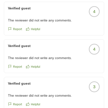
イブ割引きについてもご満足いただけたようで何よりで
reviewId=33123478411889
す。
Verified guest
4
また、空調の温度調節やシャワーヘッドの使い心地な
The reviewer did not write any comments.
ど、快適にお過ごしいただけたご様子を伺い、安心いた
しました。
Report
Helpful
廊下での話し声につきましては、貴重なご意見をいただ
きありがとうございます。他のお客様にも快適にお過ご
Verified guest
しいただけるよう、館内のマナー啓発や環境改善に努め
4
てまいります。今回いただいたご意見は、今後の運営の
The reviewer did not write any comments.
参考とさせていただきます。
Report
Helpful
スタッフへの温かいお言葉もいただき、大変励みになり
ます。
また仙台にお越しの際は、ぜひ当ホテルをご利用くださ
Verified guest
3
い。お客様のまたのお越しを心よりお待ち申し上げてお
ります。
The reviewer did not write any comments.
仙台サンプラザ 宿泊課 石川
Report
Helpful