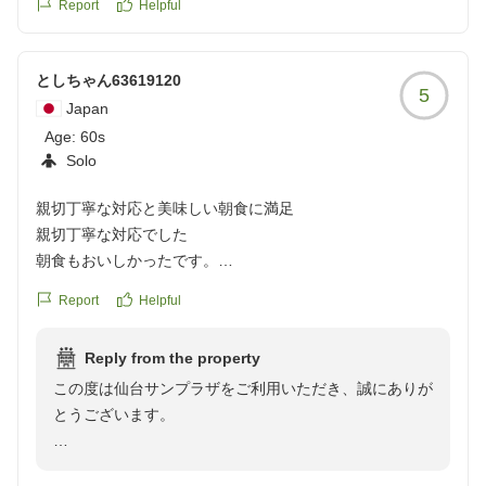
Report
Helpful
としちゃん63619120
5
Japan
Age:
60s
Solo
親切丁寧な対応と美味しい朝食に満足
親切丁寧な対応でした
朝食もおいしかったです。
クチコミの詳細はこちらから
Report
Helpful
https://review.travel.rakuten.co.jp/hotel/voice/19665?
reviewId=33123478236111
Reply from the property
この度は仙台サンプラザをご利用いただき、誠にありが
とうございます。
スタッフの対応および朝食につきまして、温かいお言葉