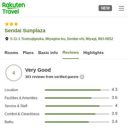
to
NEW
top
page
Sendai Sunplaza
5-11-1 Tsutsujigaoka, Miyagino-ku, Sendai-shi, Miyagi, 983-0852
Reviews
Rooms
Plans
Basic info
Highlights
Very Good
4
303
reviews from verified guests
4.3
Location
3.6
Facilities & Amenities
4
Service & Staff
3.9
Comfort & Cleanliness
3.4
Baths