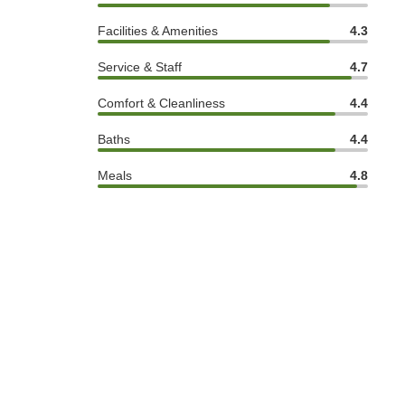
Facilities & Amenities
4.3
Service & Staff
4.7
Comfort & Cleanliness
4.4
Baths
4.4
Meals
4.8