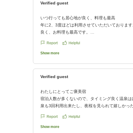
Verified guest
いつ行っても居心地が良く、料理も最高
年に2、3度ほどは利用させていただいておりま
良く、お料理も最高です。
クチコミの詳細はこちらから
Report
Helpful
https://review.travel.rakuten.co.jp/hotel/voice/56
reviewId=33123478088353
Show more
Verified guest
わたしにとってご褒美宿
宿泊人数が多くないので、タイミング良く温泉は
泉も3回利用出来たし、夜桜を見られて嬉しかっ
ドリンクを頂きながら本を読んだのもとってもい
Report
Helpful
クチコミの詳細はこちらから
https://review.travel.rakuten.co.jp/hotel/voice/56
Show more