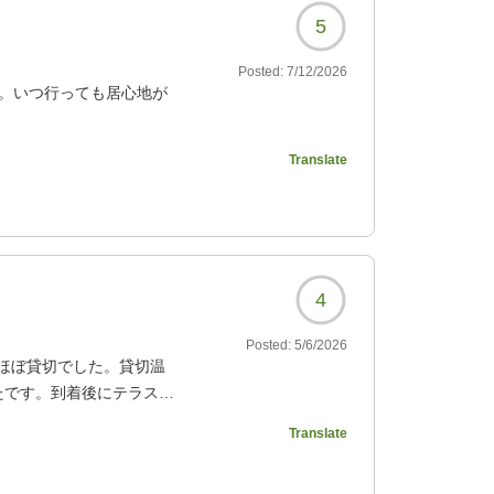
5
Posted:
7/12/2026
す。いつ行っても居心地が
Translate
924?
4
Posted:
5/6/2026
ほぼ貸切でした。貸切温
たです。到着後にテラスで
い時間でした。
Translate
924?