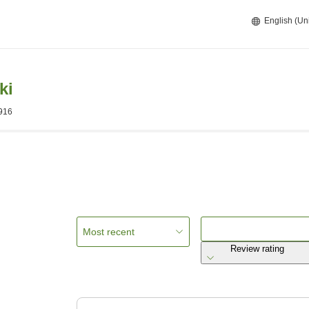
English (Un
ki
0916
Most recent
Review rating