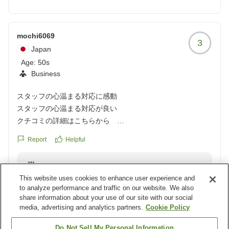
光栄に存じます。お客様からの温かいお言葉は、私たち
にとって何よりの励みとなります。
多大なるご恩を頂きましたお客様に、当施設にて再びお
mochi6069
3
目にかかれます事を、心よりお待ちしております。
Japan
Age:
50s
Business
スタッフの心温まる対応に感動
スタッフの心温まる対応が良い
クチコミの詳細はこちらから
https://review.travel.rakuten.co.jp/hotel/voice/27887?
Report
Helpful
reviewId=33123478322751
Reply from the property
This website uses cookies to enhance user experience and
この度はホテル ブリスベンズをご利用いただき、誠に
to analyze performance and traffic on our website. We also
ありがとうございます。
share information about your use of our site with our social
スタッフの対応についてお褒めの言葉をいただき、大変
media, advertising and analytics partners.
Cookie Policy
嬉しく思います。お客様からのお言葉を励みに、今後も
Do Not Sell My Personal Information