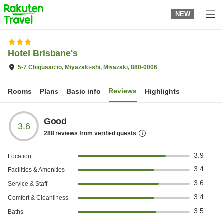
to
NEW
top
page
Hotel Brisbane's
5-7 Chigusacho, Miyazaki-shi, Miyazaki, 880-0006
Reviews
Rooms
Plans
Basic info
Highlights
Good
3.6
288
reviews from verified guests
3.9
Location
3.4
Facilities & Amenities
3.6
Service & Staff
3.4
Comfort & Cleanliness
3.5
Baths