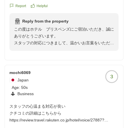
https://review.travel.rakuten.co.jp/hotel/voice/27887?
ました。
Report
Helpful
reviewId=33123478322683
Reply from the property
この度はホテル ブリスベンズにご宿泊いただき、誠に
ありがとうございます。
スタッフの対応につきまして、温かいお言葉をいただき
大変光栄に存じます。
お客様より頂戴したお言葉を励みとし、より多くのお客
様方にご満足いただけます様、更なるサービスの向上並
びに業務の改善に努力させて頂きます。
mochi6069
3
また宮崎へお越しの際は、ぜひ当ホテルをご利用くださ
Japan
い。お客様のまたのお越しをスタッフ一同心よりお待ち
Age:
50s
しております。
Business
ホテル ブリスベンズ スタッフ一同
スタッフの心温まる対応が良い
クチコミの詳細はこちらから
https://review.travel.rakuten.co.jp/hotel/voice/27887?
reviewId=33123478322640