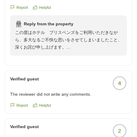
たホテルで最低レベルでした。
Report
Helpful
クチコミの詳細はこちらから
https://review.travel.rakuten.co.jp/hotel/voice/27887?
Reply from the property
reviewId=33123478369389
この度はホテル ブリスベンズをご利用いただきなが
ら、多大なるご不快な思いをさせてしまいましたこと、
深くお詫び申し上げます。
ご指摘いただきました客室の清掃状況、およびスタッフ
の対応につきましては、あってはならない事態であり、
誠に申し訳ございません。該当するスタッフへの事実確
認と、全スタッフに対する教育・指導を徹底し、二度と
Verified guest
4
このようなことが起こらないよう管理体制を見直してま
いります。
The reviewer did not write any comments.
また、大浴場の稼働状況につきましても、ご期待に沿え
Report
Helpful
ずご迷惑をおかけしました。設備管理の不備につきまし
ても、いただいたご意見は今後の改善の参考にさせてい
Verified guest
ただきます。
2