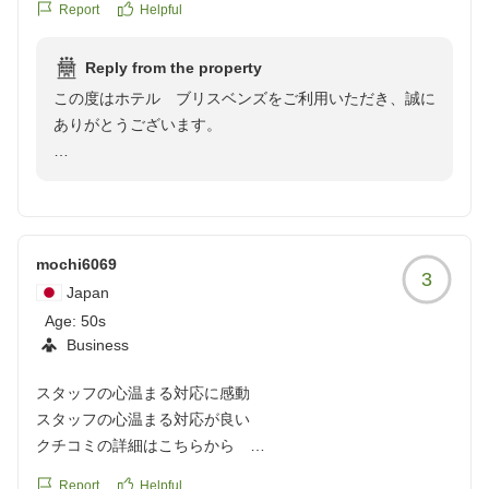
Report
Helpful
Reply from the property
この度はホテル ブリスベンズをご利用いただき、誠に
ありがとうございます。
スタッフの対応につきましてお褒めの言葉をいただき、
大変嬉しく存じます。お客様からの温かいお言葉は、私
たちにとって何よりの励みとなります。
この度お客様より頂戴した貴重なお言葉を胸に刻み、よ
mochi6069
3
り多くのお客様方にご満足頂けます様、更なるサービス
Japan
の向上並びに設備面等の諸課題の解決に心を尽くして参
Age:
50s
る決意でございます。
Business
いつもたくさんのご恩を頂いておりますお客様に、当施
設にて再びお目にかかれます事を心よりお待ち申し上げ
スタッフの心温まる対応に感動
ております。
スタッフの心温まる対応が良い
クチコミの詳細はこちらから
https://review.travel.rakuten.co.jp/hotel/voice/27887?
Report
Helpful