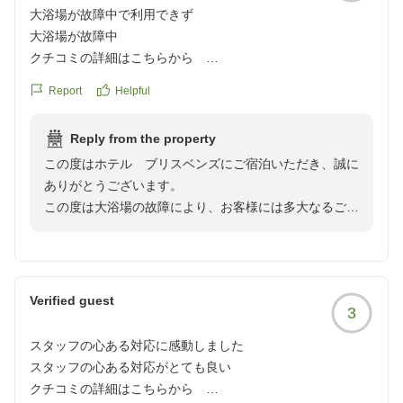
大浴場が故障中で利用できず
お客様から頂戴した厳しいご意見を真摯に受け止め、信
大浴場が故障中
頼回復に向けて改善に努めてまいる所存です。この度
クチコミの詳細はこちらから
は、貴重なご意見をいただき誠にありがとうございまし
https://review.travel.rakuten.co.jp/hotel/voice/27887?
た。
Report
Helpful
reviewId=33123478324197
心より感謝申し上げます。
Reply from the property
この度はホテル ブリスベンズにご宿泊いただき、誠に
ありがとうございます。
この度は大浴場の故障により、お客様には多大なるご不
便とご迷惑をおかけしましたことを深くお詫び申し上げ
ます。楽しみにしていただいていたにもかかわらず、ご
期待に沿うことができず、大変に申し訳ございませんで
した。
Verified guest
3
現在は復旧しており、通常通り営業致しております。
今回頂戴したご意見を真摯に受け止め、今後の施設運営
スタッフの心ある対応に感動しました
の改善に努めてまいります。今回のご指摘については、
スタッフの心ある対応がとても良い
今後の参考にさせていただきます。
クチコミの詳細はこちらから
大変に貴重なご意見をお寄せ頂き、本当に有難うござい