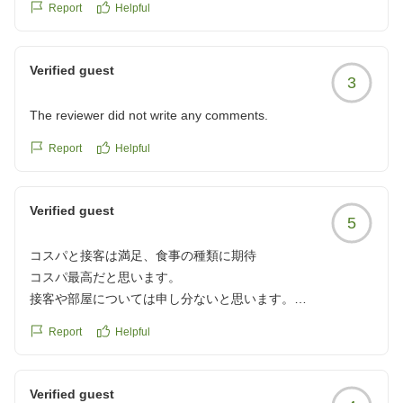
と思いますので、朝食の時間帯を早めてはいかがでしょう
Report
Helpful
か。コスパは良く満足しました。
他の画像やクチコミの詳細はこちらから
Verified guest
https://review.travel.rakuten.co.jp/hotel/voice/75250?
3
reviewId=33123478319440
The reviewer did not write any comments.
Report
Helpful
Verified guest
5
コスパと接客は満足、食事の種類に期待
コスパ最高だと思います。
接客や部屋については申し分ないと思います。
朝・夕のバイキングメニューの種類がもう少しあるとうれし
Report
Helpful
いですね!
クチコミの詳細はこちらから
https://review.travel.rakuten.co.jp/hotel/voice/75250?
Verified guest