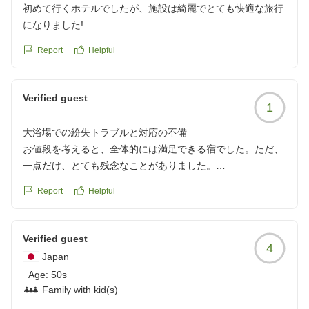
https://review.travel.rakuten.co.jp/hotel/voice/75250?
初めて行くホテルでしたが、施設は綺麗でとても快適な旅行
reviewId=33123478543969
になりました!
部屋からの湖の景色を楽しみにしてましたが、朝晩は霧がか
Report
Helpful
かってしまって少し残念でした。都心の気温に比べたら過ご
しやすい気温です。
温泉は露天風呂が思ったより熱湯で子供達には暑すぎて、あ
Verified guest
1
まり長くは入っていられません。
また伺いたいなと思います。次の時は2泊くらいしたいです!
大浴場での紛失トラブルと対応の不備
お値段を考えると、全体的には満足できる宿でした。ただ、
クチコミの詳細はこちらから
一点だけ、とても残念なことがありました。
https://review.travel.rakuten.co.jp/hotel/voice/75250?
reviewId=33123478453414
Report
Helpful
高校生の娘が大浴場を利用した際、脱衣かごに入れていた下
着がなくなりました。最後は娘一人で利用していたため、す
ぐに清掃スタッフの方へ報告しました。その際、部屋番号も
Verified guest
4
確認されたため、フロントへ情報共有していただけるものと
Japan
思っていました。
Age:
50s
Family with kid(s)
しかし、翌朝チェックアウト時にフロントへお伝えしたとこ