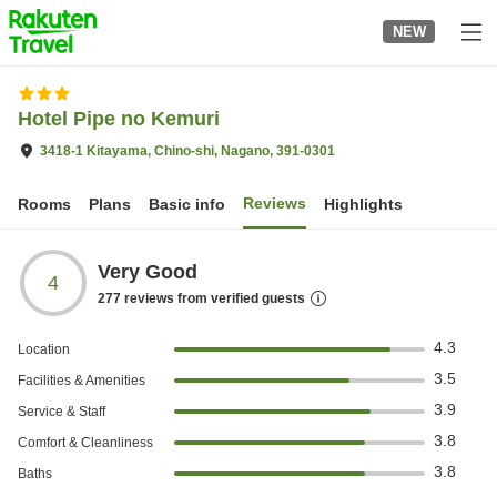
to
NEW
top
page
Hotel Pipe no Kemuri
3418-1 Kitayama, Chino-shi, Nagano, 391-0301
Reviews
Rooms
Plans
Basic info
Highlights
Very Good
4
277
reviews from verified guests
4.3
Location
3.5
Facilities & Amenities
3.9
Service & Staff
3.8
Comfort & Cleanliness
3.8
Baths