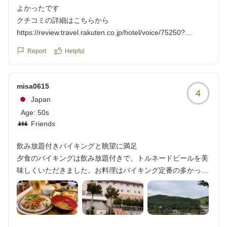
ろ、清掃スタッフからは共有されていなかったようで、「そ
よかったです
うですか」という反応のみでした。
クチコミの詳細はこちらから
https://review.travel.rakuten.co.jp/hotel/voice/75250?
取り違えなどさまざまな可能性があるため、故意だったとは
reviewId=33123478415950
Report
Helpful
断定していませんし、弁償などを求めていたわけでもありま
せん。ただ、安全面に関わる出来事だからこそ、状況確認や
スタッフ間での情報共有、利用者への配慮があれば印象は大
misa0615
きく違ったと思います。
4
Japan
Age:
50s
宿自体は悪くなかっただけに、最後の対応が非常に残念でし
Friends
た。安心して利用できると感じられなかったため、再利用は
しません。
飲み放題付きバイキングと眺望に満足
クチコミの詳細はこちらから
夕食のバイキングは飲み放題付きで、トルネードビールを美
https://review.travel.rakuten.co.jp/hotel/voice/75250?
味しくいただきました。お料理はバイキング定番の多かった
reviewId=33123478423038
ですが、お蕎麦やプチケーキやソフトクリームなどのデザー
トも充実してました。部屋からの眺めも良かったです。早く
出発したため、朝食は取れませんでした。パンとコーヒーが
テイクアウトできればと思います。登山で利用する方が多い