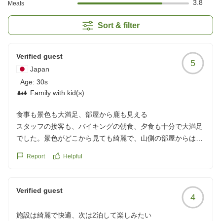
3.8
Meals
Sort & filter
Verified guest
5
Japan
Age:
30s
Family with kid(s)
食事も景色も大満足、部屋から鹿も見える
スタッフの接客も、バイキングの朝食、夕食も十分で大満足
でした。景色がどこから見ても綺麗で、山側の部屋からは鹿
が見えました。
Report
Helpful
部屋も写真より広く、確かにトイレバス等、段差はあります
が子供でも上り下りできました。
夜は夏だけ?池の平パークの花火が見えました。
Verified guest
4
ホテル立地は山の中を行く為、子供が車で酔いました。
クチコミの詳細はこちらから
施設は綺麗で快適、次は2泊して楽しみたい