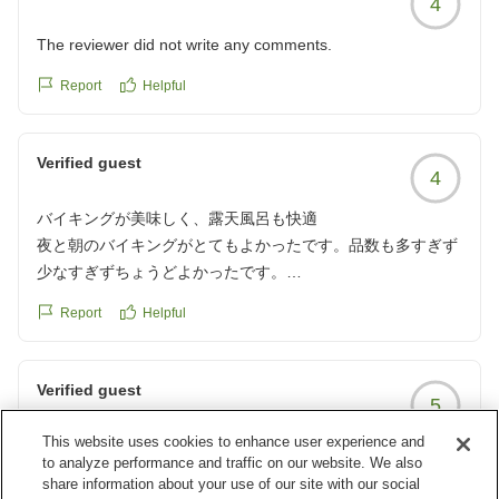
4
reviewId=33123478271110
The reviewer did not write any comments.
Report
Helpful
Verified guest
4
バイキングが美味しく、露天風呂も快適
夜と朝のバイキングがとてもよかったです。品数も多すぎず
少なすぎずちょうどよかったです。
とても美味しかったです。
Report
Helpful
部屋も綺麗に掃除されていていました。
露天風呂も夜空が心地よくてよかったです。
クチコミの詳細はこちらから
Verified guest
5
https://review.travel.rakuten.co.jp/hotel/voice/75250?
reviewId=33123478223041
This website uses cookies to enhance user experience and
朝夕のバイキングが美味しくて大満足
to analyze performance and traffic on our website. We also
夜と朝のバイキング美味しかった
share information about your use of our site with our social