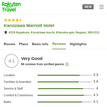
to
NEW
top
page
Karuizawa Marriott Hotel
4339 Nagakura, Karuizawa-machi, Kitasaku-gun, Nagano, 389-0111
Reviews
Rooms
Plans
Basic info
Highlights
Very Good
4.1
96
reviews from verified guests
3.9
Location
3.8
Facilities & Amenities
4
Service & Staff
4.3
Comfort & Cleanliness
4.1
Baths