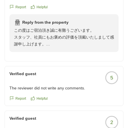
部屋露天風呂は最強ですね。ラウンジのカクテルタイムのお
Report
Helpful
つまみの提供方法が以前と変わっていてちょっと戸惑いまし
たが、一品一品美味しくいただきました。お酒を楽しみなが
Reply from the property
らレストランメニューを追加注文してディナーになっちゃう
この度はご宿泊頂き誠に有難うございます。
のが出不精の私たち夫婦には助かります。
スタッフ、社員にもお褒めの評価を頂戴いたしまして感
謝申し上げます。
クチコミの詳細はこちらから
今後も皆様に非日常な世界をご満喫頂けます様に、清潔
https://review.travel.rakuten.co.jp/hotel/voice/153419?
感にも細心の注意を払いまして維持をしてまいります。
reviewId=33123477967686
館内施設にご満足いただけてなによりでございました。
今後ともお客様により満足して頂けるような施設づくり
Verified guest
5
を目指して、サービス向上に努めて参ります。
これからもより良いサービスをご提供できますよう一同
The reviewer did not write any comments.
精進して参ります。
皆様のまたのお帰りを心よりお待ち申し上げます。
Report
Helpful
軽井沢マリオットホテル
Verified guest
2