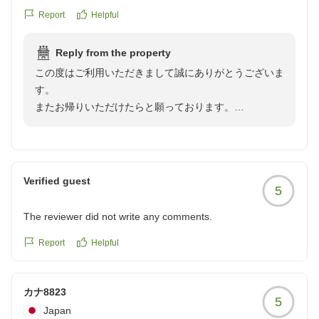
良かったです。特に4歳を連れての宿泊だった事もあり、子
ご指摘の接客対応につきましては真摯に受け止めており
Report
Helpful
供が食べないものがさらに残らら事もなく良かったと思いま
ます。
す。不満が一つも出てこない滞在でした。それがすべてを物
今回、お客様に不快な思いをさせてしまいましたと深く
Reply from the property
語っていると思います。
お詫び申し上げます。
この度はご利用いただきまして誠にありがとうございま
クチコミの詳細はこちらから
今後、このような事がないように基本から指導して参り
す。
https://review.travel.rakuten.co.jp/hotel/voice/153419?
ます。
またお帰りいただけたらと願っております。
reviewId=33123477541454
清掃につきましては至らない部分があったとのこと、申
今後もお客様を飽きさせないようなイベント、感動させ
し訳ございませんでした。
るような接遇を考えて参りたいと思います。
頂いた貴重なご意見は清掃スタッフとも共有し、改善に
今後も皆様に非日常な世界をご満喫頂けます様に、清潔
努めて参ります。
感にも細心の注意を払いまして維持をしてまいります。
Verified guest
設備や配置等でご不便、ご迷惑をお掛け致しました部分
5
館内施設にご満足いただけてなによりでございました。
を、協議し、できる限りのご対応に努めさせて頂きま
お気に召して頂けまして大変嬉しく思います。
The reviewer did not write any comments.
す。
また機会がありましたら、再度当ホテルをご利用頂けま
いただいたご意見について真摯に受け止め、今後の改善
したら幸いです。
Report
Helpful
の際の材料とさせていただきます。
軽井沢マリオットホテル
軽井沢マリオットホテル
カナ8823
5
Japan