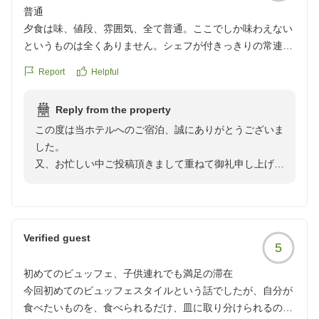
普通
夕食は味、値段、雰囲気、全て普通。ここでしか味わえない
というものは全くありません。シェフが付きっきりの常連客
と、コースの途中で席を移動させられた一般客の私達への対
Report
Helpful
応の差を感じたことが残念でした。ただ、レストランで対応
してくださったスタッフの方のサービスや心遣いは良かった
Reply from the property
です。
この度は当ホテルへのご宿泊、誠にありがとうございま
朝食はパンケーキは固くなっていましたがサラダやフルーツ
した。
も充実しており満足。
又、お忙しい中ご投稿頂きまして重ねて御礼申し上げま
部屋は悪くはないが、化粧水が無かったのでアメニティがも
す。
う少し充実していたら良かった。あの辺りは他にも宿泊施設
今後の食事提供内容も含めて、多角的に物事を捉えて、
が沢山あるので、再訪はないかなといった印象。
お客様の目線を大切にして、この与えられた改善のチャ
クチコミの詳細はこちらから
ンスを生かして参りたいと考えております。
https://review.travel.rakuten.co.jp/hotel/voice/153419?
Verified guest
5
ご夕食につきましてはご満足いただけたようですが、ご
reviewId=33123477626680
朝食時のスタッフ対応にて残念なお思いをさせてしまい
初めてのビュッフェ、子供連れでも満足の滞在
まして誠に申し訳ございませんでした。
今回初めてのビュッフェスタイルという話でしたが、自分が
ご案内をしたお部屋につきましてはご期待に添えず申し
食べたいものを、食べられるだけ、皿に取り分けられるので
訳ございませんでした。