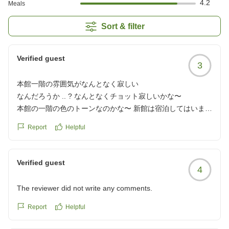
4.2
Meals
Sort & filter
Verified guest
3
本館一階の雰囲気がなんとなく寂しい
なんだろうか .. ? なんとなくチョット寂しいかな〜
本館の一階の色のトーンなのかな〜 新館は宿泊してはいませ
んが明るさがありましたね。
Report
Helpful
クチコミの詳細はこちらから
https://review.travel.rakuten.co.jp/hotel/voice/153419?
reviewId=33123478295950
Verified guest
4
The reviewer did not write any comments.
Report
Helpful