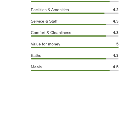
Facilities & Amenities
4.2
Service & Staff
4.3
Comfort & Cleanliness
4.3
Value for money
5
Baths
4.3
Meals
4.5