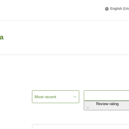
English (Un
a
Most recent
Review rating