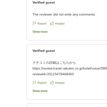
Verified guest
The reviewer did not write any comments.
Report
Helpful
Show more
Verified guest
クチコミの詳細はこちらから
https://review.travel.rakuten.co.jp/hotel/voice/288
reviewId=33123478468450
Report
Helpful
Show more