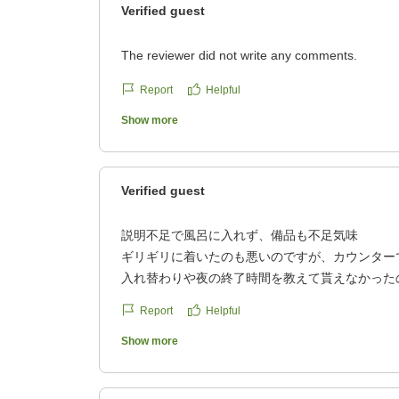
Verified guest
The reviewer did not write any comments.
Report
Helpful
Show more
Verified guest
説明不足で風呂に入れず、備品も不足気味
ギリギリに着いたのも悪いのですが、カウンター
入れ替わりや夜の終了時間を教えて貰えなかった
なかった事がショックでした。
Report
Helpful
選べる浴衣はサイズが無かったり、帯は私達はギ
Show more
達の後に来た人は無かったみたいでした。