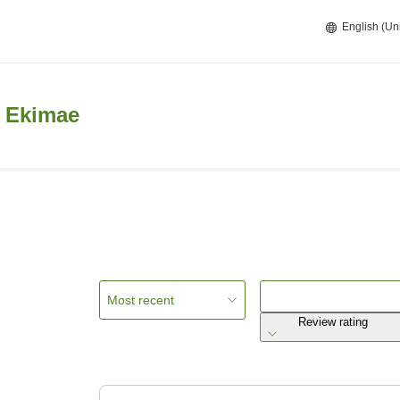
English (Un
 Ekimae
Most recent
Review rating