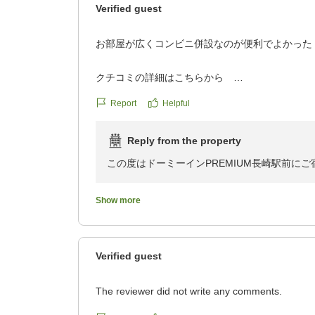
Verified guest
お部屋が広くコンビニ併設なのが便利でよかった
クチコミの詳細はこちらから
https://review.travel.rakuten.co.jp/hotel/voice/17
Report
Helpful
reviewId=33123478400669
Reply from the property
この度はドーミーインPREMIUM長崎駅前に
今回はダブルルームをご予約いただきまして、
よりでございます。
Show more
当館には、ダブルルーム以外のお部屋タイプも
屋にもご宿泊頂ければ幸いです。
また、セブンイレブンの併設に関しまして他の
Verified guest
す。
今後とも当ホテルをご利用いただけますと幸い
The reviewer did not write any comments.
最後になりますが、お忙しい中ご投稿下さり誠