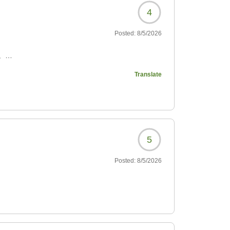
4
Posted:
8/5/2026
。
Translate
9673?
5
Posted:
8/5/2026