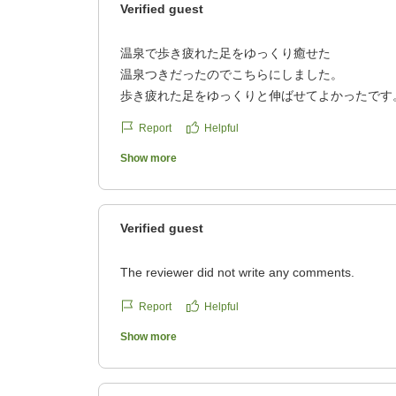
Verified guest
温泉で歩き疲れた足をゆっくり癒せた
温泉つきだったのでこちらにしました。
歩き疲れた足をゆっくりと伸ばせてよかったです
クチコミの詳細はこちらから
Report
Helpful
https://review.travel.rakuten.co.jp/hotel/voice/17
reviewId=33123478449183
Show more
Verified guest
The reviewer did not write any comments.
Report
Helpful
Show more