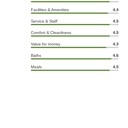
Facilities & Amenities
4.4
Service & Staff
4.5
Comfort & Cleanliness
4.5
Value for money
4.3
Baths
4.6
Meals
4.5