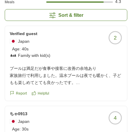
4.3
Meals
Sort & filter
Verified guest
2
Japan
Age:
40s
Family with kid(s)
プールは満足だが食事や接客に改善の余地あり
家族旅行で利用しました。温水プールは夜でも暖かく、子ど
もも楽しめてとても良かったです。
一方で、夕食は写真で見た印象と異なり、少し期待外れでし
Report
Helpful
た。また、バイキング会場の接客もあまり良い印象を受けま
せんでした。
部屋の外に設置されている室外機の音が気になり、夜は少し
ちゃ0913
4
落ち着きませんでした。
Japan
プールは満足できましたが、食事や設備、接客が改善されれ
Age:
30s