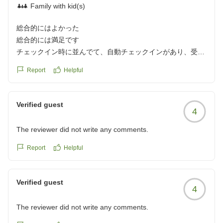
ば、さらに良いホテルになると思います。
Family with kid(s)
クチコミの詳細はこちらから
https://review.travel.rakuten.co.jp/hotel/voice/4783?
総合的にはよかった
reviewId=33123478487429
総合的には満足です
チェックイン時に並んでて、自動チェックインがあり、受付
でまずチェックインしなければいけないのか、自動チェック
Report
Helpful
イン機で先に受付していいのかわかりませんでした
プールも脱衣所が温泉と繋がっておりよかったです
浮き輪などの貸し出しはありません
Verified guest
4
バイキングもそこまで種類はないものの
満足しました!
The reviewer did not write any comments.
お部屋も綺麗で広くよかったのですが、数匹蟻がいたのと、
壁が薄いのか隣の部屋の音がすごくて、夜あまり眠れず、、
Report
Helpful
そこだけ残念です
マッサージ機や漫画がたくさんあったりゲームコーナーがあ
Verified guest
ったりで子供は楽しめました
4
クチコミの詳細はこちらから
https://review.travel.rakuten.co.jp/hotel/voice/4783?
The reviewer did not write any comments.
reviewId=33123478440085