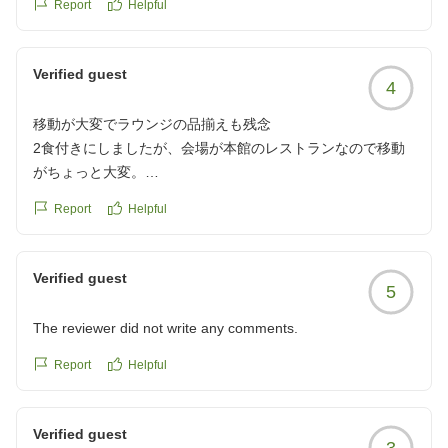
Report
Helpful
Verified guest
4
移動が大変でラウンジの品揃えも残念
2食付きにしましたが、会場が本館のレストランなので移動
がちょっと大変。
ラウンジのフードはケーキ2種とナッツとドライフルーツの
Report
Helpful
み。ケーキは早々になくなり、チェックイン後の1度しか見
てないし食べられなかった。
部屋からも木しか見えず、これなら本館に泊まれば良かった
Verified guest
5
かもと後悔...
他の画像やクチコミの詳細はこちらから
The reviewer did not write any comments.
https://review.travel.rakuten.co.jp/hotel/voice/4783?
reviewId=33123478289812
Report
Helpful
Verified guest
3