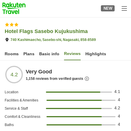
to
NEW
top
page
Hotel Flags Sasebo Kujukushima
740 Kashimaecho, Sasebo-shi, Nagasaki, 858-8589
Reviews
Rooms
Plans
Basic info
Highlights
Very Good
4.2
1,158
reviews from verified guests
4.1
Location
4
Facilities & Amenities
4.2
Service & Staff
4
Comfort & Cleanliness
4
Baths