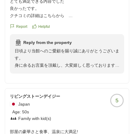
とても満足できる内容でした
しにご来館くださいませ。
良かったです。
お客様のまたのご利用を心からお待ち申し上げます。
クチコミの詳細はこちらから
ゆとりろ別府 宗像
https://review.travel.rakuten.co.jp/hotel/voice/108141?
Report
Helpful
reviewId=33123478227241
Reply from the property
日頃より当館へのご愛顧を賜り誠にありがとうございま
す。
身に余るお言葉を頂戴し、大変嬉しく思っております。
スタッフの対応につきましても喜ばしい評価をありがと
うございます。より一層の接遇を目指して参ります。
今後も皆様に非日常な空間をご満喫頂けます様に、清潔
感にも細心の注意を払いまして維持をして参ります。
リビングストーンデイジー
5
また機会がございましたら、別府温泉へお立ち寄りくだ
Japan
さいませ。再度当館をご利用頂けましたら幸いでござい
Age:
50s
ます。
Family with kid(s)
ゆとりろ別府 宗像
部屋の豪華さと食事、温泉に大満足!