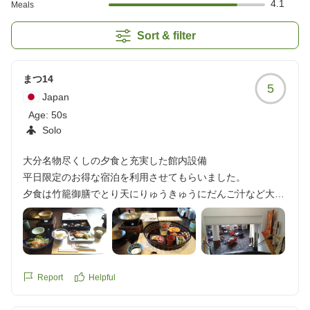
4.1
Meals
Sort & filter
まつ14
5
Japan
Age:
50s
Solo
大分名物尽くしの夕食と充実した館内設備
平日限定のお得な宿泊を利用させてもらいました。
夕食は竹籠御膳でとり天にりゅうきゅうにだんご汁など大分
名物尽くしで味も美味しく満足しています。レストランの給
仕は半数が海外の方でしたが気遣い等素晴らしく安心して過
ごせます。また、セルフかき氷やコーヒー、お茶類もラウン
ジに用意されており、サッカーゲーム、卓球台、漫画などあ
る点も高ポイントです。少し歩きますが近くにスーパーがあ
Report
Helpful
り買物なども問題ないと思います。