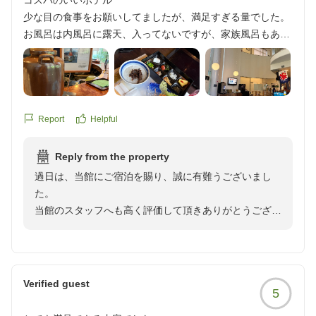
コスパのいいホテル
少な目の食事をお願いしてましたが、満足すぎる量でした。
お風呂は内風呂に露天、入ってないですが、家族風呂もあり
ました焼酎がフリーなのもいいです。
他の画像やクチコミの詳細はこちらから
https://review.travel.rakuten.co.jp/hotel/voice/108141?
Report
Helpful
reviewId=33123478275880
Reply from the property
過日は、当館にご宿泊を賜り、誠に有難うございまし
た。
当館のスタッフへも高く評価して頂きありがとうござい
ます。当日対応をしました者たちにも伝えまして、日々
のサービス維持、向上の励みにさせて頂きます。
館内施設にご満足頂けてなによりでございました。
今後とも多くのお客様に寄り添ったおもてなしができる
Verified guest
5
よう尽力して参る所存でございます。また別府温泉へお
越しの際は別府の郷土料理・とり天やだんご汁等を堪能