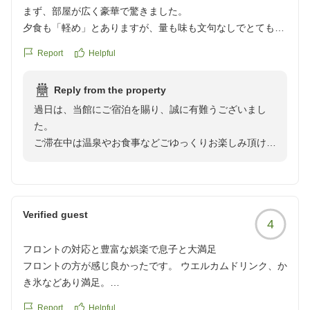
まず、部屋が広く豪華で驚きました。
夕食も「軽め」とありますが、量も味も文句なしでとても美
味しかったです。
Report
Helpful
温泉も泉質がよく、お肌もツルツルになります。
また宿泊したいです。
Reply from the property
クチコミの詳細はこちらから
過日は、当館にご宿泊を賜り、誠に有難うございまし
https://review.travel.rakuten.co.jp/hotel/voice/108141?
た。
reviewId=33123478226918
ご滞在中は温泉やお食事などごゆっくりお楽しみ頂けま
したご様子で、何よりでございます。
お褒めのお言葉を賜りましたこと、大変光栄に存じま
す。
少しでも多くのお客様に泊まって良かったと思って頂け
Verified guest
4
る様に、スタッフ一同、一丸となって取り組んでおりま
す。
フロントの対応と豊富な娯楽で息子と大満足
今後ともお客様により満足して頂けるような施設づくり
フロントの方が感じ良かったです。 ウエルカムドリンク、か
を目指して、サービス向上に努めて参ります。
き氷などあり満足。
また機会がございましたら、別府の郷土料理・とり天等
娯楽も豊富で9歳の息子と楽しい時間を過ごせました
等を食しに再度当館をご利用頂けましたら幸いでござい
Report
Helpful