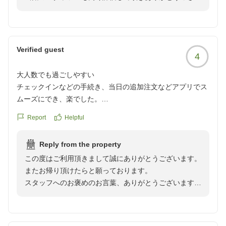
ます。当日対応をしました者たちにも伝えまして、日々
のサービス維持、向上の励みにさせて頂きます。
今後も皆様に非日常な空間をご満喫頂けます様に、清潔
感にも細心の注意を払いまして維持をして参ります。
Verified guest
4
また別府にお越しの際は、別府の郷土料理や温泉を堪能
しにお越しください。
大人数でも過ごしやすい
お客様の又のご来館を心よりお待ち申し上げます。
チェックインなどの手続き、当日の追加注文などアプリでス
ゆとりろ別府 宗像
ムーズにでき、楽でした。
料理は夕食朝食ともに、しっかりした量でどれも美味しくい
Report
Helpful
ただきました。
食事会場で海外のスタッフの方の姿が多く見られ、みなさん
Reply from the property
とても親切でした。
この度はご利用頂きまして誠にありがとうございます。
またお帰り頂けたらと願っております。
お部屋も広く、2部屋を仕切ることもできたので大人数で宿
スタッフへのお褒めのお言葉、ありがとうございます。
泊しても過ごしやすかったです。
皆様から頂戴しましたお気持ちを大切にさせて頂きたく
存じます。
クチコミの詳細はこちらから
これからもお客様のご評価を励みに、よりご満足頂けま
https://review.travel.rakuten.co.jp/hotel/voice/108141?