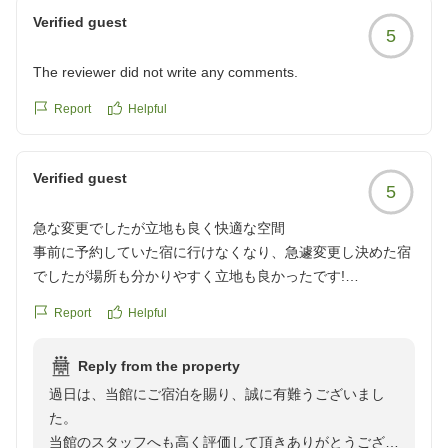
クチコミの詳細はこちらから
Verified guest
https://review.travel.rakuten.co.jp/hotel/voice/108141?
5
reviewId=33123478634469
The reviewer did not write any comments.
Report
Helpful
Verified guest
5
急な変更でしたが立地も良く快適な空間
事前に予約していた宿に行けなくなり、急遽変更し決めた宿
でしたが場所も分かりやすく立地も良かったです!
お部屋もとてもキレイに清掃がいき届いており、快適に過ご
Report
Helpful
せました。
スタッフの方の対応も丁寧でした。
Reply from the property
また利用したいと思います。
過日は、当館にご宿泊を賜り、誠に有難うございまし
クチコミの詳細はこちらから
た。
https://review.travel.rakuten.co.jp/hotel/voice/108141?
当館のスタッフへも高く評価して頂きありがとうござい
reviewId=33123478324893