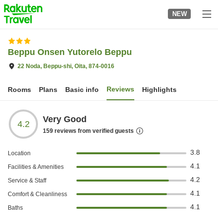
to
NEW
top
page
Beppu Onsen Yutorelo Beppu
22 Noda, Beppu-shi, Oita, 874-0016
Reviews
Rooms
Plans
Basic info
Highlights
Very Good
4.2
159
reviews from verified guests
3.8
Location
4.1
Facilities & Amenities
4.2
Service & Staff
4.1
Comfort & Cleanliness
4.1
Baths