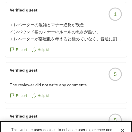
Verified guest
1
エレベーターの混雑とマナー違反が残念
インバウンド客のマナーのルールの悪さが酷い。
エレベーターが部屋数を考えると極めて少なく、普通に割り
込みをしてくる為、小さい子供がいる者としては、子供にど
Report
Helpful
う説明したらいいのかわからない。また、3階のゲームコー
ナーや駄菓子屋もマナーが守れないインバウンド客の方が多
い。従業員の方もエレベーター前に従業員の方を配置して、
Verified guest
5
マナー違反を注意する勇気を出して頂きたかったです。
クチコミの詳細はこちらから
The reviewer did not write any comments.
https://review.travel.rakuten.co.jp/hotel/voice/4807?
reviewId=33123478612491
Report
Helpful
Verified guest
5
This website uses cookies to enhance user experience and
リーズナブルで食事も美味しい