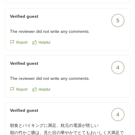
食のフレンチトーストは絶品で何度もおかわりしました。
残念だったのがエレベーター待ちが長く、乗るのに5分以上
Verified guest
5
かかりました。3台動いていましたが稼働率が悪かったで
す。お客さんも多かったので仕方ないかもしれませんが改善
The reviewer did not write any comments.
してほしいポイントでした。
クチコミの詳細はこちらから
Report
Helpful
https://review.travel.rakuten.co.jp/hotel/voice/4807?
reviewId=33123478651829
Verified guest
4
The reviewer did not write any comments.
Report
Helpful
Verified guest
4
朝食とバイキングに満足、枕元の電源が惜しい
朝の竹かご膳は、見た目の華やかでとてもおいしく大満足で