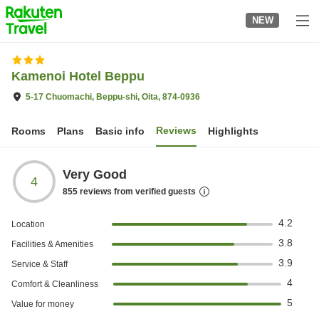
to
NEW
top
page
Kamenoi Hotel Beppu
5-17 Chuomachi, Beppu-shi, Oita, 874-0936
Reviews
Rooms
Plans
Basic info
Highlights
Very Good
4
855
reviews from verified guests
4.2
Location
3.8
Facilities & Amenities
3.9
Service & Staff
4
Comfort & Cleanliness
5
Value for money