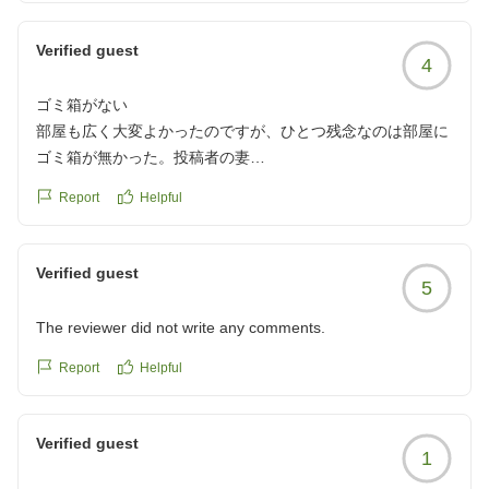
食べ終えて、大人の食事ペースがゆっくりに感じました。お
皿は早々に空いてたので、もう少しテーブルの状況みて食事
Verified guest
4
を早めに出してもらえるとありがたかったです。
クチコミの詳細はこちらから
ゴミ箱がない
https://review.travel.rakuten.co.jp/hotel/voice/7135?
部屋も広く大変よかったのですが、ひとつ残念なのは部屋に
reviewId=33123478040070
ゴミ箱が無かった。投稿者の妻
クチコミの詳細はこちらから
Report
Helpful
https://review.travel.rakuten.co.jp/hotel/voice/7135?
reviewId=33123477877401
Verified guest
5
The reviewer did not write any comments.
Report
Helpful
Verified guest
1