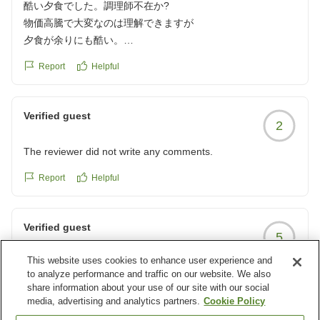
酷い夕食でした。調理師不在か?
物価高騰で大変なのは理解できますが
夕食が余りにも酷い。
蛤の土瓶蒸し、濃厚。
Report
Helpful
煮物、カレイの煮付け、臭い。
焼き物、サワラの味噌漬け
サゴシ、冷凍臭い。
Verified guest
2
吸い物、濃厚。
調理師が居ないのか、
The reviewer did not write any comments.
酷い夕食でした。
クチコミの詳細はこちらから
Report
Helpful
https://review.travel.rakuten.co.jp/hotel/voice/7135?
reviewId=33123477710801
Verified guest
5
This website uses cookies to enhance user experience and
丁寧な接客と美味しい食事、快適な温泉
to analyze performance and traffic on our website. We also
全体的に落ち着いた安心できる旅館ホテルでした。
share information about your use of our site with our social
口コミをもとに選んだのですが、中心街からも車で30分以
media, advertising and analytics partners.
Cookie Policy
内、駐車場も広く接客も丁寧で気持ちよく過ごす事ができま