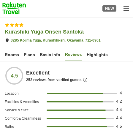
to
NEW
top
page
Kurashiki Yuga Onsen Santoka
3285 Kojima Yuga, Kurashiki-shi, Okayama, 711-0901
Reviews
Rooms
Plans
Basic info
Highlights
Excellent
4.5
252
reviews from verified guests
4
Location
4.2
Facilities & Amenities
4.4
Service & Staff
4.4
Comfort & Cleanliness
4.5
Baths