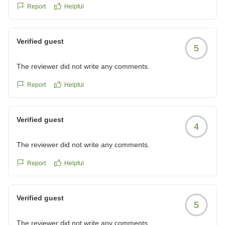
くのお客様に快適にお過ごしいただけるホテルとなるよ
Report
Helpful
う、サービスの向上と改善に努めてまいります。
時節柄、厳しい暑さが続いておりますので、どうかご無
Verified guest
理をなさらず、くれぐれもお身体をご自愛くださいま
5
せ。
The reviewer did not write any comments.
センチュリオンホテル＆スパ倉敷
フロント：曹
Report
Helpful
Verified guest
4
The reviewer did not write any comments.
Report
Helpful
Verified guest
5
The reviewer did not write any comments.