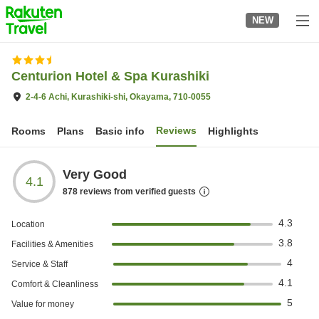
to
NEW
top
page
Centurion Hotel & Spa Kurashiki
2-4-6 Achi, Kurashiki-shi, Okayama, 710-0055
Reviews
Rooms
Plans
Basic info
Highlights
Very Good
4.1
878
reviews from verified guests
4.3
Location
3.8
Facilities & Amenities
4
Service & Staff
4.1
Comfort & Cleanliness
5
Value for money