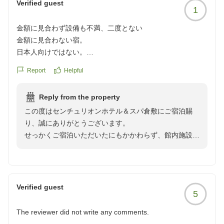
Verified guest
1
金額に見合わず設備も不満、二度とない
金額に見合わない宿。
日本人向けではない。
地下に大浴場があるが、狭くて暑い!
Report
Helpful
洗い場も3箇所しかなく、順番待ち。脱衣所もロッカーの数
を使い切れるほど人が入れない。
Reply from the property
朝食は高過ぎる!これで2,300円は詐欺レベル。
この度はセンチュリオンホテル＆スパ倉敷にご宿泊賜
エレベーターも1つしかなく、なかなか乗れない。
り、誠にありがとうございます。
まぁ二度とない!
せっかくご宿泊いただいたにもかかわらず、館内施設や
クチコミの詳細はこちらから
サービス面においてご期待に沿うことができず、ご不快
https://review.travel.rakuten.co.jp/hotel/voice/162970?
な思いをお掛けいたしましたこと、深くお詫び申し上げ
reviewId=33123478420090
ます。
また、お忙しい中、貴重なお時間を割いてご意見をお寄
Verified guest
5
せいただきましたこと、心より感謝申し上げます。
The reviewer did not write any comments.
今回頂戴いたしましたご指摘を真摯に受け止め、より多