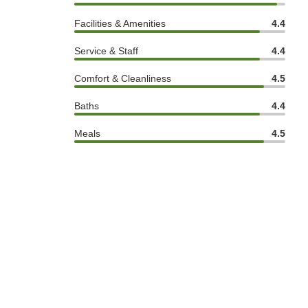
Facilities & Amenities
4.4
Service & Staff
4.4
Comfort & Cleanliness
4.5
Baths
4.4
Meals
4.5