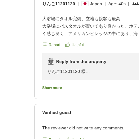
りんご11201120
|
Japan
|
Age:
40s
|
大浴場にタオル完備、立地も接客も最高!
大浴場にバスタオルが置いてあり良かった。ホテ
く感じ良く、アメリカンビレッジの中にあり、海
このあと泊まった高級リゾートホテルよりもサー
Report
Helpful
た!!!
Reply from the property
クチコミの詳細はこちらから
https://review.travel.rakuten.co.jp/hotel/voice/13
りんご11201120 様
reviewId=33123478489029
この度は、ベッセルホテルカンパーナ沖縄へご
Show more
にありがとうございます。
大浴場の設備や、フロントスタッフの対応に関
Verified guest
光栄に存じます。
The reviewer did not write any comments.
本館10階、別館11階にある展望浴場は、ご宿
展望浴場からは東シナ海を一望でき、晴れた日