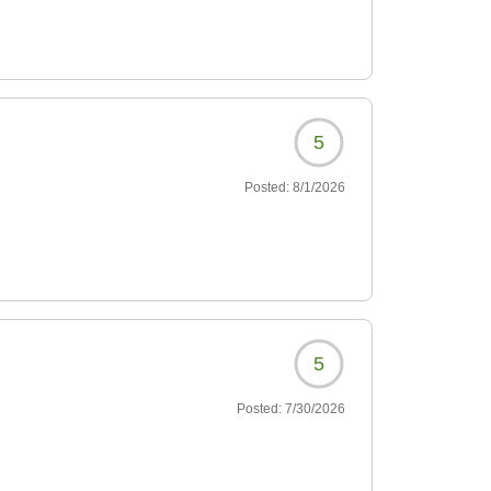
ており、周辺には多くの飲食店や雑貨屋さんの
もございます。
提供できておりましたら何よりでございます。
5
ごしいただけるよう、サービスの向上に努めて
Posted:
8/1/2026
おります。
5
Posted:
7/30/2026