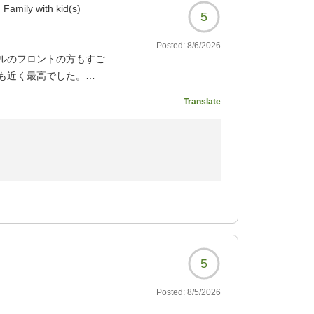
Family with kid(s)
5
Posted:
8/6/2026
ルのフロントの方もすご
も近く最高でした。
ビスは行き届いていまし
Translate
5479?
宿泊ならびにクチコミをご投稿いただきまこと
してお褒めのお言葉をいただけましたこと大変
5
Posted:
8/5/2026
泊者様は無料でご利用いただけます。
にお風呂に浸かりながらご覧いただくサンセッ