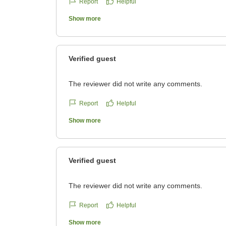
Report
Helpful
トはオススメでございます。
Show more
当ホテルはアメリカンビレッジの一角に位置し
他、大型スーパーや映画館、遊泳可能なビーチ
Verified guest
便利な立地面を活かして、快適で楽しい滞在を
The reviewer did not write any comments.
これからもご利用いただくお客様に快適にお過
参ります。
Report
Helpful
またのご利用をスタッフ一同心よりお待ちして
Show more
ベッセルホテルカンパーナ沖縄
Verified guest
The reviewer did not write any comments.
Report
Helpful
Show more