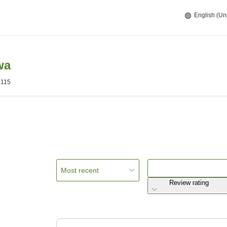
English (Un
wa
0115
Most recent
Review rating