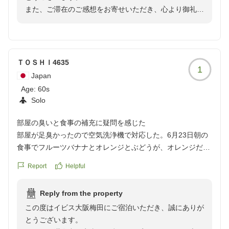
また、ご滞在のご感想をお寄せいただき、心より御礼申
クチコミの詳細はこちらから
し上げます。
https://review.travel.rakuten.co.jp/hotel/voice/168175?
梅雨の時期のご旅行に際し、当ホテルの地下街から雨に
reviewId=33123478054843
濡れずにアクセスできる立地をお選びいただき、快適に
お越しいただけたとのこと、大変嬉しく拝見いたしまし
ＴＯＳＨＩ4635
1
た。地下道からの案内表示についても、分かりやすかっ
Japan
たとのお言葉をいただき安心いたしました。
Age:
60s
また、客室の清潔さやシャワーブースの広さ、水圧につ
Solo
いてもご満足いただけたようで何よりでございます。当
ホテルでは快適にお過ごしいただけるよう、限られた空
部屋の臭いと食事の補充に疑問を感じた
間を機能的に活用した客室づくりを行っております。
部屋が足臭かったので空気洗浄機で対応した。6月23日朝の
周辺の飲食店についても便利にご利用いただけたとのこ
食事でフルーツバナナとオレンジとぶどうが、オレンジだけ
と、梅田ならではの豊富な食事やショッピング環境をお
になったので、かかりの男の人に伝えたら終わりですと言わ
Report
Helpful
楽しみいただけたようで嬉しく存じます。
れ。補充がなかったビュッフェなのに何故かふしぎに思えた
「大阪へ行く時にはまたぜひ利用したい」とのお言葉
クチコミの詳細はこちらから
は、スタッフ一同にとって大きな励みとなります。
Reply from the property
https://review.travel.rakuten.co.jp/hotel/voice/168175?
また大阪へお越しの際には、ぜひイビス大阪梅田をご利
この度はイビス大阪梅田にご宿泊いただき、誠にありが
reviewId=33123477934301
用くださいませ。
とうございます。