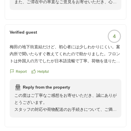
スタッフ一同、心よりお待ちしております。
また、ご滞在中の率直なご意見をお寄せいただき、心よ
イビス大阪梅田／スタッフ一同
り御礼申し上げます。
この度は、お部屋の臭いによりご不快な思いをおかけし
ましたこと、またご朝食においてフルーツの補充がな
く、ご期待に沿えなかったことを深くお詫び申し上げま
Verified guest
4
す。
お部屋につきましては、本来であれば快適な環境をご提
梅田の地下街直結だけど、初心者には少しわかりにくい。案
供すべきところ、ご不便をおかけし誠に申し訳ございま
内所で聞いたらすぐ教えてくれたので助かりました。フロン
せんでした。清掃時の確認や館内点検をより徹底し、再
トは外国人の方でしたが日本語流暢で丁寧。荷物を送りたく
発防止に努めてまいります。
て段ボール買ってクロネコで送りましたがスムーズ。部屋も
また、ビュッフェの補充およびスタッフのご案内につき
Report
Helpful
狭いけどオシャレで十分です。朝食もビュッフェで種類もま
ましても、ご不快な思いをおかけしましたことをお詫び
ずまず、息子がパンを食べまくってました。
申し上げます。いただいたご意見はレストラン責任者へ
Reply from the property
クチコミの詳細はこちらから
共有し、料理の提供方法やご案内について改めて見直し
この度はご丁寧なご感想をお寄せいただき、誠にありが
https://review.travel.rakuten.co.jp/hotel/voice/168175?
を行い、よりご満足いただける朝食をご提供できるよう
とうございます。
reviewId=33123477555044
改善に努めてまいります。
スタッフの対応や荷物配送のお手続きについて、ご満足
貴重なお時間を割いてご意見をお寄せいただき、誠にあ
いただけたとのこと大変嬉しく存じます。
りがとうございました。いただいたご指摘を真摯に受け
止め、より快適にお過ごしいただけるホテルを目指して
また、お部屋のデザインや朝食ビュッフェについてもお