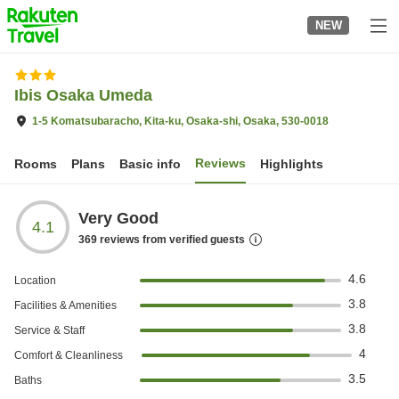
to
NEW
top
page
Ibis Osaka Umeda
1-5 Komatsubaracho, Kita-ku, Osaka-shi, Osaka, 530-0018
Reviews
Rooms
Plans
Basic info
Highlights
Very Good
4.1
369
reviews from verified guests
4.6
Location
3.8
Facilities & Amenities
3.8
Service & Staff
4
Comfort & Cleanliness
3.5
Baths