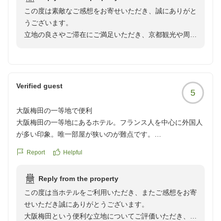
が、静かでした。このレストランのモーニングが、とっても
この度は素敵なご感想をお寄せいただき、誠にありがと
おいしかったです。クロワッサン、デニッシュ、コスタコー
うございます。
ヒー、プチデザートまであり、また、スタッフさんが、みな
立地の良さやご滞在にご満足いただき、京都観光や周辺
さん、頑張っていらして、接客もよかったです。ホテルの近
散策をお楽しみいただけたとのこと、大変うれしく思い
辺には、沢山お店もあり、楽しかったです。
ます。
また、利用したいです。
クチコミの詳細はこちらから
また、館内の清潔さや雰囲気、特に朝食にもご満足いた
https://review.travel.rakuten.co.jp/hotel/voice/168175?
Verified guest
5
だけたようで何よりでございます。
reviewId=33123477284292
大阪梅田の一等地で便利
スタッフへの温かいお言葉もありがとうございます。
大阪梅田の一等地にあるホテル。フランス人を中心に外国人
またのお越しを心よりお待ちしております。
が多い印象。唯一部屋が狭いのが難点です。
クチコミの詳細はこちらから
Report
Helpful
https://review.travel.rakuten.co.jp/hotel/voice/168175?
reviewId=33123477051031
Reply from the property
この度は当ホテルをご利用いただき、またご感想をお寄
せいただき誠にありがとうございます。
大阪梅田という便利な立地についてご評価いただき、大