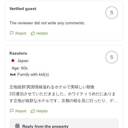
まいります。
楽しみいただけたようで安心いたしました。特に息子様
Verified guest
敬具
5
にパンを気に入っていただけたとのこと、嬉しく拝見い
イビス大阪梅田 スタッフ一同
たしました。
The reviewer did not write any comments.
梅田の地下街につきましては、初めての方には少し分か
Report
Helpful
りづらい点もございますが、ご理解いただきありがとう
ございます。
Kazutoru
5
Japan
またご家族皆様でお越しいただけますことを、心よりお
Age:
待ちしております。
60s
Family with kid(s)
立地抜群!異国情緒溢れるホテルで美味しい朝食
2日連泊させていただきました。ホワイティうめだにありま
す立地が抜群なホテルです。京都の桜を見に行ったり、デパ
地下めぐりをしたり、充分楽しむことができました。ホテル
Report
Helpful
は、お掃除が行き届いて、異国情緒溢れた雰囲気です。レス
トランでは、ウエディングパーティーまで行われていました
Reply from the property