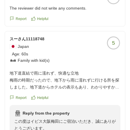
The reviewer did not write any comments.
Report
Helpful
スーさん11118748
5
Japan
Age:
60s
Family with kid(s)
地下道直結で雨に濡れず、快適な立地
梅雨の時期だったので、地下から雨に濡れずに行ける所を探
しました。地下道からホテルの表示もあり、わかりやすかっ
たです。
Report
Helpful
部屋も綺麗で、浴室はシャワーのみでしたが、広さも十分で
水圧もちょうど良かったです。食事は付けませんでしたが、
Reply from the property
すぐ地下道に沢山食べるところがあり、困る事はなかったで
この度はイビス大阪梅田にご宿泊いただき、誠にありが
す。
とうございます。
大阪行く時にはまたぜひ利用したいです。