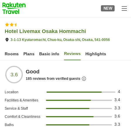
to
NEW
top
page
Hotel Livemax Osaka Hommachi
3-1-13 Kyutaromachi, Chuo-ku, Osaka-shi, Osaka, 541-0056
Reviews
Rooms
Plans
Basic info
Highlights
Good
3.6
185
reviews from verified guests
4
Location
3.4
Facilities & Amenities
3.3
Service & Staff
3.6
Comfort & Cleanliness
3.3
Baths