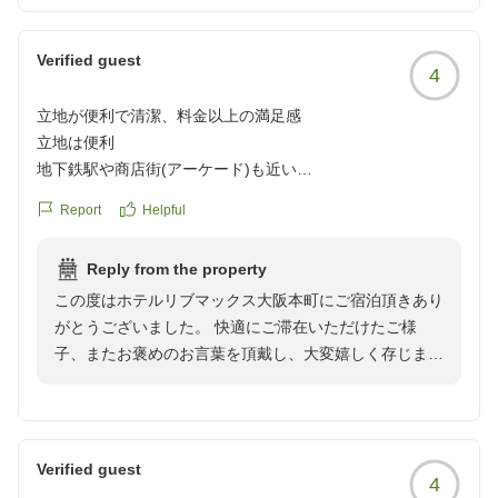
Verified guest
4
立地が便利で清潔、料金以上の満足感
立地は便利
地下鉄駅や商店街(アーケード)も近い
清潔でサービスは普通(安い料金にしては満足)
Report
Helpful
クチコミの詳細はこちらから
https://review.travel.rakuten.co.jp/hotel/voice/172483?
Reply from the property
reviewId=33123478052221
この度はホテルリブマックス大阪本町にご宿泊頂きあり
がとうございました。 快適にご滞在いただけたご様
子、またお褒めのお言葉を頂戴し、大変嬉しく存じま
す。 今後もサービス向上にスタッフ一同努めてまいり
ます。 貴重なお時間を割いてのご投稿誠にありがとう
ございました。 機会がございましたら、ぜひまた当館
へお越しくださいませ。 ホテルリブマックス大阪本
Verified guest
4
町 宿泊課