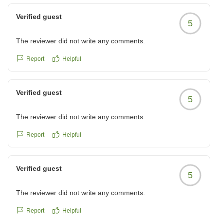
越しいただければ幸いです。 ホテルリブマックス大阪
本町 宿泊課
Verified guest
5
The reviewer did not write any comments.
Report
Helpful
Verified guest
5
The reviewer did not write any comments.
Report
Helpful
Verified guest
5
The reviewer did not write any comments.
Report
Helpful