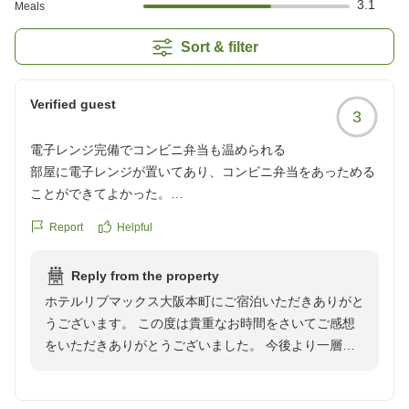
3.1
Meals
Sort & filter
Verified guest
3
電子レンジ完備でコンビニ弁当も温められる
部屋に電子レンジが置いてあり、コンビニ弁当をあっためる
ことができてよかった。
クチコミの詳細はこちらから
Report
Helpful
https://review.travel.rakuten.co.jp/hotel/voice/172483?
reviewId=33123478207072
Reply from the property
ホテルリブマックス大阪本町にご宿泊いただきありがと
うございます。 この度は貴重なお時間をさいてご感想
をいただきありがとうございました。 今後より一層お
客様のご滞在が快適なものになるよう、スタッフ一同努
めて参ります。 また機会がございましたら、当館へお