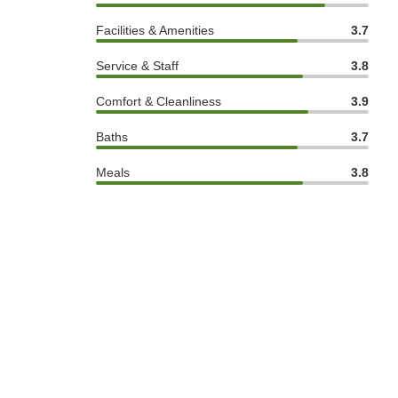
Facilities & Amenities
3.7
Service & Staff
3.8
Comfort & Cleanliness
3.9
Baths
3.7
Meals
3.8