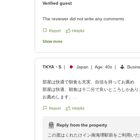
Verified guest
The reviewer did not write any comments.
Report
Helpful
Show more
TKYA・S
|
Japan
|
Age:
40s
|
Busin
部屋は快適で朝食も充実、自信を持ってお薦め
部屋は快適、朝食は十二分で良いところしかあり
お薦めします。
クチコミの詳細はこちらから
Report
Helpful
https://review.travel.rakuten.co.jp/hotel/voice/16
reviewId=33123478496732
Reply from the property
この度はくれたけイン南海堺駅前をご利用いた