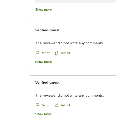
お部屋で快適にお過ごしいただけたこと、また
Show more
しく拝読いたしました。「良いところしかあり
ッフ一同にとって何よりの励みでございます。
Verified guest
これからも皆様に快適なご滞在をご提供できる
たお近くへお越しの際は、ぜひ当ホテルをご利
The reviewer did not write any comments.
この度はお忙しい中、口コミにご投稿いただき
Report
Helpful
またのお越しをスタッフ一同心よりお待ちして
Show more
Verified guest
The reviewer did not write any comments.
Report
Helpful
Show more