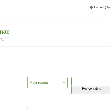
English (Un
imae
971
Most recent
Review rating