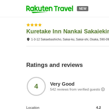
NEW
Kuretake Inn Nankai Sakaiek
1-3-12 Sakaebashicho, Sakai-ku, Sakai-shi, Osaka, 590-0
Ratings and reviews
Very Good
4
542
reviews from verified guests
Location
4.2