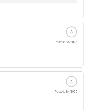
朝食にもご満足いただけたとのお言葉を大変嬉
ません」「お薦めします」とのお言葉は、スタ
3
よう、サービスの向上に努めてまいります。ま
用くださいませ。
Posted:
8/5/2026
誠にありがとうございました。
おります。
4
Posted:
8/4/2026