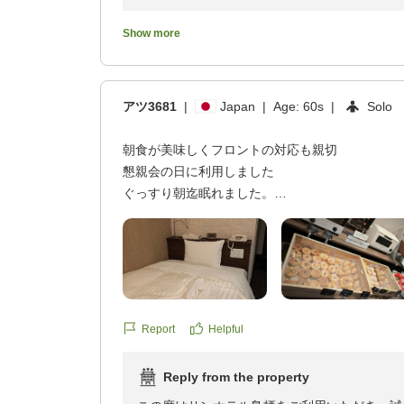
ようと思います。
お部屋の広さや、備え付けの椅子につきまして
クチコミの詳細はこちらから
す。ご不便をおかけした点につきましては、今
Show more
https://review.travel.rakuten.co.jp/hotel/voice/16
また、防音面に関しましてもご不快な思いをさ
reviewId=33123478397210
清潔感やベッドの寝心地についてはお褒めのお
施設でご経験されたようなトラブルもなく、快
アツ3681
|
Japan
|
Age:
60s
|
Solo
ました。
またのお越しをスタッフ一同心よりお待ちして
朝食が美味しくフロントの対応も親切
懇親会の日に利用しました
サンホテル鳥栖
ぐっすり朝迄眠れました。
朝食バイキング、メニューも沢山あり、美味しか
分程焼いたら、一段と美味しくなりました。
フロントの方、とても親切でした。
ありがとうございます。
又宿泊したいと思います
Report
Helpful
クチコミの詳細はこちらから
Reply from the property
https://review.travel.rakuten.co.jp/hotel/voice/16