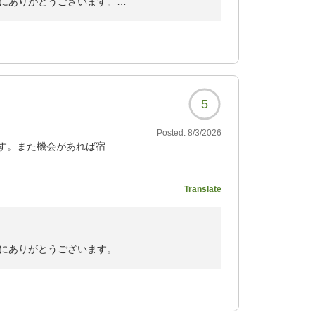
にありがとうございます。
みいただけたとのこと、大変嬉しく存じます。
温め方など丁寧に教えて頂き美味しくお召し上
いただき、一同励みになります。
お待ち申し上げております。
5
ル鳥栖
Posted:
8/3/2026
す。また機会があれば宿
Translate
165?
にありがとうございます。
てにおいてご満足いただけたとのこと、大変嬉
言葉は、スタッフ一同にとって何よりの励みと