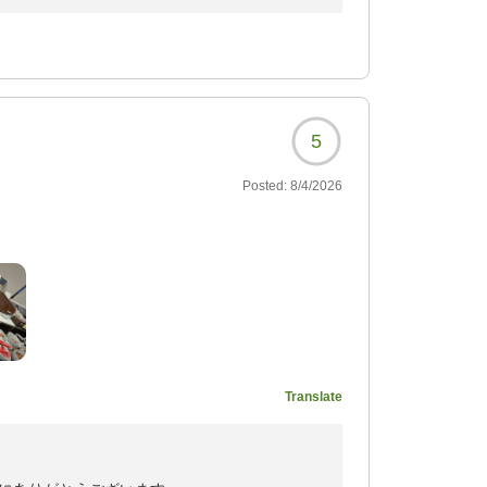
貴重なご意見をいただきありがとうございま
後の客室運営の参考にさせていただきます。
165?
せてしまい申し訳ございません。
言葉をいただき、大変嬉しく存じます。以前他
適にお過ごしいただけたとのこと、安心いたし
5
おります。
Posted:
8/4/2026
ったです。パンは、1〜2
Translate
165?