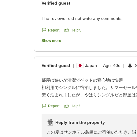
Verified guest
The reviewer did not write any comments.
Report
Helpful
Show more
Verified guest
|
Japan
|
Age:
40s
|
部屋は狭いが清潔でベッドの寝心地は快適
初利用でシングルに宿泊しました。サマーセール
安く泊まれましたが、やはりシングルだと部屋は
子が大きかったので若干身動き取りにくかったか
Report
Helpful
あと、壁?扉?薄くて人の話し声や物音が聞こえ
た。でも部屋はキレイで特に気になるところはな
Reply from the property
かったです。少し前に近くの別のビジホに泊まった
に刺されてしまい大変でしたが今回は何もなく過
この度はサンホテル鳥栖にご宿泊いただき、誠