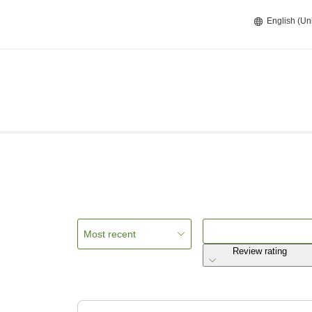
English (Un
Most recent
Review rating