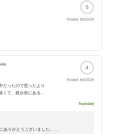
5
Posted:
8/5/2026
Solo
4
Posted:
8/4/2026
中だったので思ったより
狭くて、鏡台前にある椅
なといったところです。
Translate
てちょっと気になりまし
くて、ベッドも寝心地良
時、足を結構虫(ダニ?)
ごせました。また利用し
にありがとうございました。