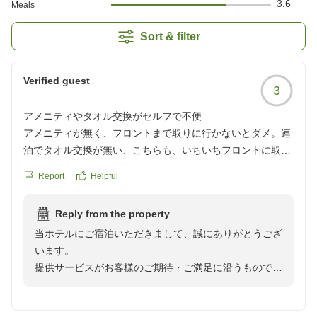
3.6
Meals
Sort & filter
Verified guest
3
アメニティやタオル交換がセルフで不便
アメニティが無く、フロントまで取りに行かないとダメ。連
泊でタオル交換が無い、こちらも、いちいちフロントに取り
に行き交換してもらう。
Report
Helpful
クチコミの詳細はこちらから
https://review.travel.rakuten.co.jp/hotel/voice/162682?
Reply from the property
reviewId=33123478443915
当ホテルにご宿泊いただきまして、誠にありがとうござ
います。
提供サービスがお客様のご期待・ご満足に沿うものでは
なかったこと、心よりお詫び申し上げます。貴重なご意