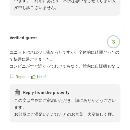
います。ご利用にあたり、不快な思いをさせてしまい大
ャワートイレ、長い説明書きを読み、その通り使っても作動
変申し訳ございません。
しない。
お客様からいただきましたご意見は、全スタッフへ共有
させていただきます。
貴重なご意見を真摯に受けとめ、またご宿泊いただける
クチコミの詳細はこちらから
https://review.travel.rakuten.co.jp/hotel/voice/162682?
Verified guest
3
reviewId=33123477867272
ユニットバスは少し狭かったですが、全体的に綺麗だったの
で快適に過ごせました。
コンビニがすぐ近くってわけでもなく、館内に自販機もない
ので、駅前のコンビニで買い出ししてから行くことをオスス
Report
Helpful
メします。(一応ホテル隣のマンションに自販機はあります)
Reply from the property
翌朝は少しだけ早起きして、駅近くの人気店アサカベーカリ
この度は当館にご宿泊いただき、誠にありがとうござい
ーに行ってみました。部屋に持ち帰り、軽くレンチンできた
ます。
のが良かったです。
お部屋にご満足いただけたとのお言葉、大変嬉しく拝読
クチコミの詳細はこちらから
いたしました。また有益な情報をお寄せいただきまし
https://review.travel.rakuten.co.jp/hotel/voice/162682?
て、ありがとうございます。
reviewId=33123477628063