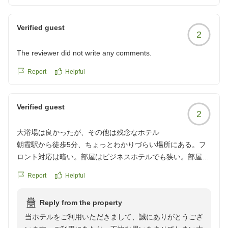
Verified guest
2
The reviewer did not write any comments.
Report
Helpful
Verified guest
2
大浴場は良かったが、その他は残念なホテル
朝霞駅から徒歩5分、ちょっとわかりづらい場所にある。フ
ロント対応は暗い。部屋はビジネスホテルでも狭い。部屋に
電子レンジあり。
Report
Helpful
お茶、コーヒーなし。フロントにもなし。セキュリティは入
室時コード入力、外出時はオートロックではないので注意が
Reply from the property
必要。最上階の大浴場は良かったが、作務衣がここにしかな
当ホテルをご利用いただきまして、誠にありがとうござ
い、のはどうして?しかも厚手で着心地悪し。ストレスはシ