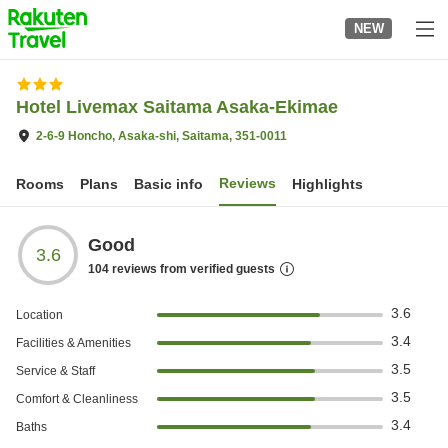
to
NEW
top
page
Hotel Livemax Saitama Asaka-Ekimae
2-6-9 Honcho, Asaka-shi, Saitama, 351-0011
Reviews
Rooms
Plans
Basic info
Highlights
Good
3.6
104
reviews from verified guests
3.6
Location
3.4
Facilities & Amenities
3.5
Service & Staff
3.5
Comfort & Cleanliness
3.4
Baths