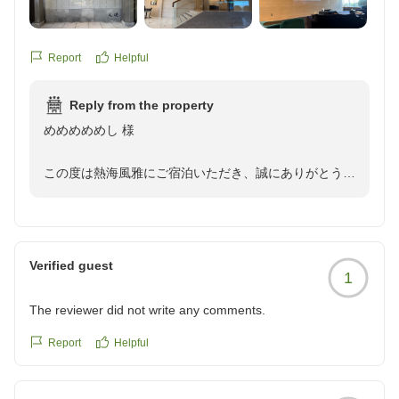
ふいていて気持ちいいです
また利用したいと思います
クチコミの詳細はこちらから
Report
Helpful
https://review.travel.rakuten.co.jp/hotel/voice/167693?
reviewId=33123478438773
Reply from the property
めめめめめし 様
この度は熱海風雅にご宿泊いただき、誠にありがとうご
ざいます。また、ご多忙のところ心温まる口コミをお寄
せいただきましたこと、重ねて御礼申し上げます。
ウェルカムドリンクやお部屋の清潔さ、アクセスについ
Verified guest
1
てご満足いただけたご様子を伺い、大変嬉しく拝読いた
しました。当館は海沿いから少し離れた山側に位置して
The reviewer did not write any comments.
おり、澄んだ空気や爽やかな風など、高台ならではのロ
ケーションをお楽しみいただける点も魅力のひとつでご
Report
Helpful
ざいます。心地よく快適にお過ごしいただけたようで安
心いたしました。