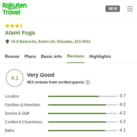
to
NEW
top
page
Atami Fuga
16-8 Baiencho, Atami-shi, Shizuoka, 413-0032
Reviews
Rooms
Plans
Basic info
Highlights
Very Good
4.1
983
reviews from verified guests
3.7
Location
4.2
Facilities & Amenities
4.2
Service & Staff
4.2
Comfort & Cleanliness
4.1
Baths