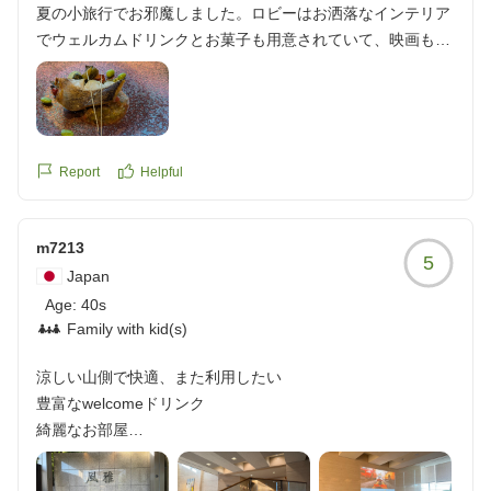
夏の小旅行でお邪魔しました。ロビーはお洒落なインテリア
でウェルカムドリンクとお菓子も用意されていて、映画も流
れており、着いてすぐにほっとひと息つくことができました!
お風呂もきれいに掃除が行き届いており、清潔でとてもリラ
ックスできました。お風呂上がりに冷たい黒豆茶が用意して
あったのも嬉しかったです。
夕飯はハーフビュッフェで、メインのお魚とお肉は席に提供
Report
Helpful
され、前菜やデザートなどは好きなものをビュッフェで選べ
るシステム。お料理もどれも美味しく頂きました。地ビール
m7213
や地場産のソフトドリンクがメニューにあったのも良かった
5
です。
Japan
スタッフの方のサービスはいつも丁寧で、とても良かったで
Age:
40s
す。些細なことも気づいて下さったりとホスピタリティの高
Family with kid(s)
さを感じました。
涼しい山側で快適、また利用したい
またお邪魔したいなと思います。ありがとうございました!
豊富なwelcomeドリンク
クチコミの詳細はこちらから
綺麗なお部屋
https://review.travel.rakuten.co.jp/hotel/voice/167693?
来宮駅からタクシーで1000円かからず来れました
reviewId=33123478603830
熱海の海沿いの旅館やホテルと違い、山側なので涼しい風が