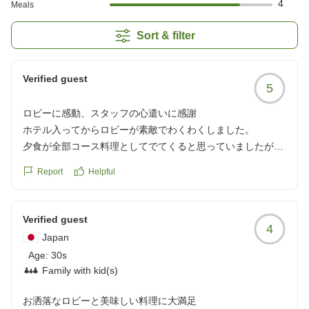
4
Meals
Sort & filter
Verified guest
5
ロビーに感動、スタッフの心遣いに感謝
ホテル入ってからロビーが素敵でわくわくしました。
夕食が全部コース料理としてでてくると思っていましたがハ
ーフビュッフェ形式でしたので思っていた食事形式とは違っ
Report
Helpful
たので4つで評価させていただきました。
接客がとても丁寧で私がひとりで写真を撮った際にスタッフ
の方が写真撮りますよと声をかけてただきホテル前で写真を
Verified guest
4
撮ってくださり旅の思い出が増えました。
Japan
クチコミの詳細はこちらから
Age:
30s
https://review.travel.rakuten.co.jp/hotel/voice/167693?
Family with kid(s)
reviewId=33123478611709
お洒落なロビーと美味しい料理に大満足