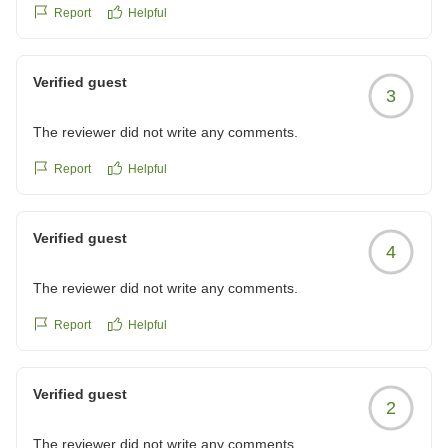
は、私どもにとりましても大きな喜びでございます。
Report
Helpful
また、系列館「メルヴェール箱根強羅」に関する温かい
Verified guest
お言葉もありがとうございます。当館では全時間帯のド
3
リンクバーのご用意はございませんが、17時までのウ
The reviewer did not write any comments.
ェルカムドリンクサービス（各種ワインや果実酢ドリン
クなど）をお楽しみいただけたようで安心いたしまし
Report
Helpful
た。
「系列のホテルはお気に入り」という大変光栄なお言葉
Verified guest
4
を励みに、今後も皆様に愛されるホテル作りを目指して
接客・サービスの向上に努めてまいります。
The reviewer did not write any comments.
ぜひまたご夫婦でのお食事やリフレッシュの場として、
Report
Helpful
熱海風雅ならびに系列グループホテルをご利用いただけ
ますと幸いです。豹猫右衛門七 様のまたのご来館を、
Verified guest
スタッフ一同心よりお待ち申し上げております。
2
The reviewer did not write any comments.
熱海風雅 フロントスタッフ