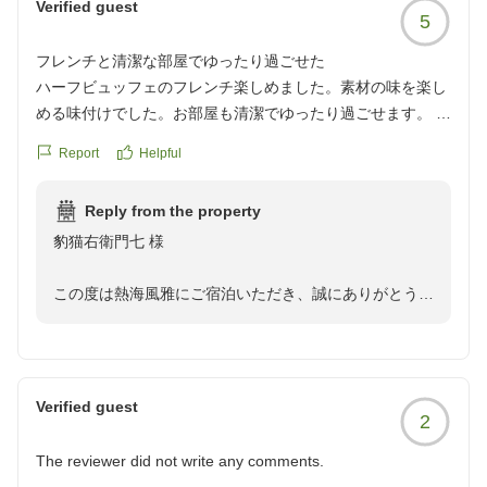
Verified guest
5
「また利用したい」というお言葉は、私どもスタッフに
フレンチと清潔な部屋でゆったり過ごせた
とって何よりの励みとなります。今後も皆様に非日常の
ハーフビュッフェのフレンチ楽しめました。素材の味を楽し
癒やしを感じていただける空間とサービスの提供に努め
める味付けでした。お部屋も清潔でゆったり過ごせます。 系
てまいります。
列のメルベールみたいに、いつでも飲めるドリンクバーはな
Report
Helpful
かったのですが、ウエルカムドリンクがいただけたので良か
ぜひまた季節を変えて、熱海の自然と風情を感じに熱海
ったです。 こちらの系列のホテルは私たち夫婦はお気に入り
風雅へお越しくださいませ。めめめめめし 様のまたの
Reply from the property
です。
ご来館を、スタッフ一同心よりお待ちしております。
豹猫右衛門七 様
クチコミの詳細はこちらから
https://review.travel.rakuten.co.jp/hotel/voice/167693?
熱海風雅 フロントスタッフ
この度は熱海風雅にご宿泊いただき、誠にありがとうご
reviewId=33123478324486
ざいました。また、ご多忙のところ温かいご感想をお寄
せいただきましたこと、重ねて御礼申し上げます。
当館自慢のハーフビュッフェフレンチにつきまして、
Verified guest
2
「素材の味を楽しめる」とお気に召していただけたご様
子で大変嬉しく存じます。お部屋の清潔感も含め、ご夫
The reviewer did not write any comments.
婦でゆったりとしたお時間をお過ごしいただけたこと