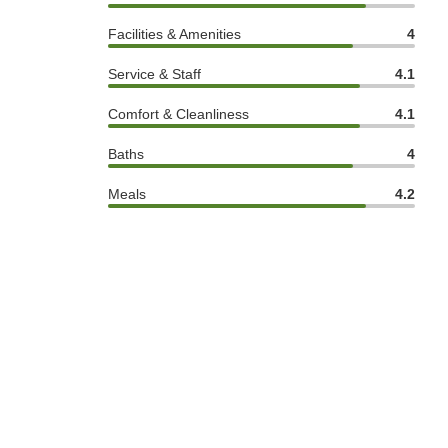
Facilities & Amenities
4
Service & Staff
4.1
Comfort & Cleanliness
4.1
Baths
4
Meals
4.2