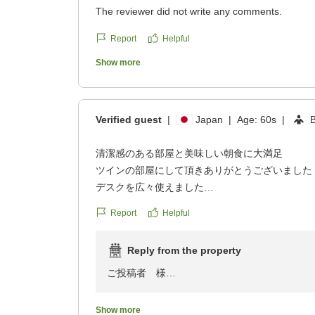
The reviewer did not write any comments.
Report
Helpful
Show more
Verified guest
|
Japan
|
Age:
60s
|
清潔感のある部屋と美味しい朝食に大満足
ツインの部屋にして頂きありがとうございました
デスクを広々使えました
エアコンやバスルーム等、細かい掃除が行き届い
Report
Helpful
た
大浴場もくつろげ疲れがとれました
Reply from the property
朝食の種類は多くは無いのですが、こだわりが感
とても美味しかったです
ご投稿者 様
駅周辺と違って平面駐車場が使いやすく、出入り
この度はホテル玄浜松インターにご宿泊いただ
また機会があれば宿泊したいです
Show more