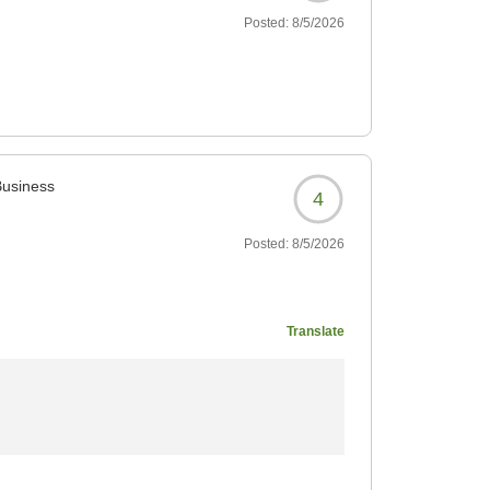
Posted:
8/5/2026
Business
4
Posted:
8/5/2026
ていて清潔感がありまし
Translate
じられるお惣菜もあり、
も楽で良かったです
き、誠にありがとうございました。