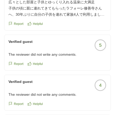
広々とした部屋と子供とゆっくり入れる温泉に大満足
子供の頃に親に連れてきてもらったラフォーレ修善寺さん
へ、30年ぶりに自分の子供を連れて家族4人で利用しまし
た。ホテルまでに道のりはかなり険しいクネクネ山道なの
Report
Helpful
で、車の運転が苦手な人には辛いかも知れませんが、子供の
頃はそれもワクワクした気持ちで楽しめた思い出がありま
す。徒歩で大浴場まで行ける「センターハウス」を利用しま
Verified guest
5
したが、センターハウスは喫煙・禁煙を分けていないとのこ
とでそれを覚悟の上で宿泊しましたがタバコ臭さは特に気に
The reviewer did not write any comments.
なりませんでした(部屋によるのかも知れません)。古さはあ
りますが部屋はとても広くて快適でした。お風呂は内風呂も
Report
Helpful
露天風呂も温度が熱すぎず(39度と40度の設定とのこと)、子
供も入れて助かりました(大人も長く浸かる事ができてゆっ
Verified guest
くりできました)。
4
チェックアウト後にもマリオットのプール(温泉スパ)を利用
でき、浮き輪の利用もOKで、プール横に水着のまま入れる
The reviewer did not write any comments.
サウナもあり、プールで遊んだ後に体を温めることができて
Report
Helpful
とても便利でした。
今回は夏でしたが、秋や冬にもまた利用したいなと思いま