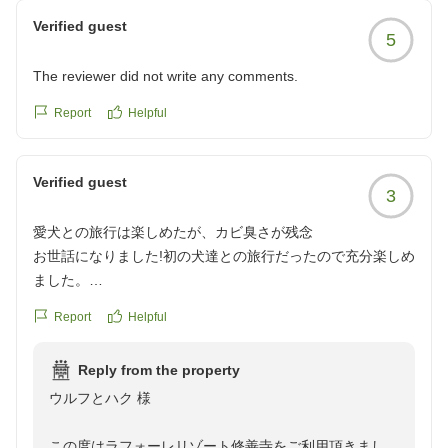
す。
Verified guest
5
他の画像やクチコミの詳細はこちらから
https://review.travel.rakuten.co.jp/hotel/voice/67933?
The reviewer did not write any comments.
reviewId=33123478320151
Report
Helpful
Verified guest
3
愛犬との旅行は楽しめたが、カビ臭さが残念
お世話になりました!初の犬達との旅行だったので充分楽しめ
ました。
コテージはなかなか古風で実家にいる感じでよかったです。
Report
Helpful
ドック専用だったからか、カビ臭さが気になりましたのでも
う少し清涼感があれば良かったなと思いました!
Reply from the property
ありがとうございました
ウルフとハク 様
クチコミの詳細はこちらから
https://review.travel.rakuten.co.jp/hotel/voice/67933?
この度はラフォーレリゾート修善寺をご利用頂きまし