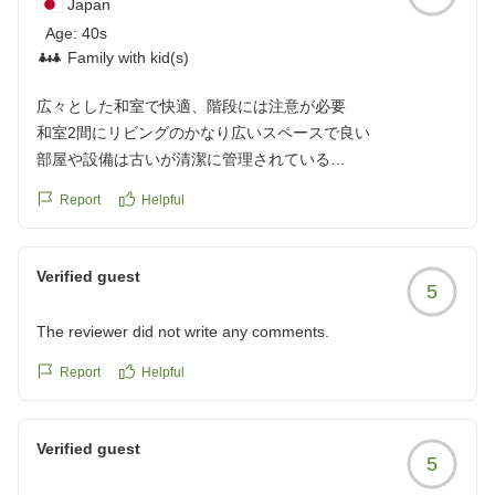
Japan
Age:
40s
Family with kid(s)
広々とした和室で快適、階段には注意が必要
和室2間にリビングのかなり広いスペースで良い
部屋や設備は古いが清潔に管理されている
素泊まりで安く利用できて良かった
Report
Helpful
階段有り足腰に不安な人は要注意
クチコミの詳細はこちらから
https://review.travel.rakuten.co.jp/hotel/voice/67933?
Verified guest
5
reviewId=33123478482355
The reviewer did not write any comments.
Report
Helpful
Verified guest
5