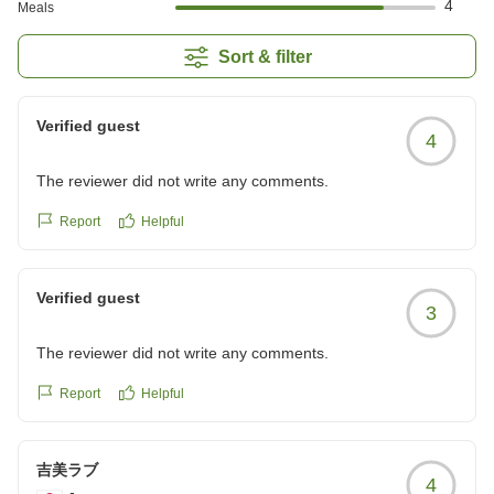
4
Meals
Sort & filter
Verified guest
4
The reviewer did not write any comments.
Report
Helpful
Verified guest
3
The reviewer did not write any comments.
Report
Helpful
吉美ラブ
4