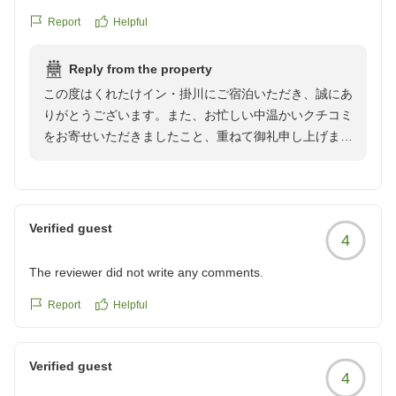
クチコミの詳細はこちらから
Report
Helpful
https://review.travel.rakuten.co.jp/hotel/voice/19250?
reviewId=33123478448096
Reply from the property
この度はくれたけイン・掛川にご宿泊いただき、誠にあ
りがとうございます。また、お忙しい中温かいクチコミ
をお寄せいただきましたこと、重ねて御礼申し上げま
す。
掛川城までのアクセスにつきまして、「歩いてすぐ着く
ので便利だった」とのお言葉をいただき嬉しく存じま
Verified guest
4
す。当ホテルは観光や散策の拠点としても大変便利な立
地にございますので、快適にお出かけしていただけたよ
The reviewer did not write any comments.
うで何よりでございます。
Report
Helpful
また、館内の清潔さやスタッフの対応につきましてもお
褒めいただき、大変励みになります。今後も皆様に気持
Verified guest
ちよくお過ごしいただけるよう、丁寧なおもてなしと快
4
適な空間づくりに努めてまいります。