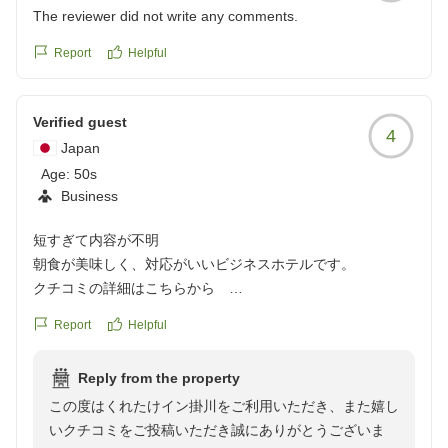
The reviewer did not write any comments.
また掛川にお越しの機会がございましたら、ぜひ当ホテ
Report
Helpful
ルをご利用くださいませ。またのお越しを、スタッフ一
同心よりお待ちしております。
Verified guest
4
Japan
Age:
50s
Business
短すぎて内容が不明
朝食が美味しく、対応がいいビジネスホテルです。
クチコミの詳細はこちらから
https://review.travel.rakuten.co.jp/hotel/voice/19250?
Report
Helpful
reviewId=33123478359556
Reply from the property
この度はくれたけイン掛川をご利用いただき、また嬉し
いクチコミをご投稿いただき誠にありがとうございま