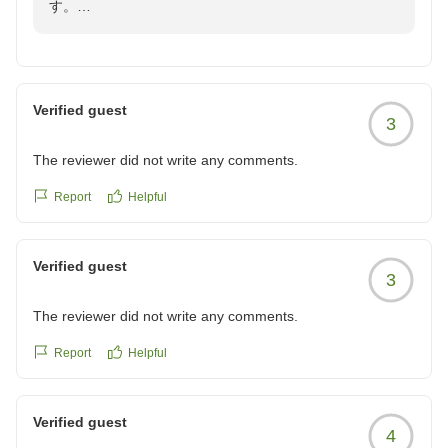
す。
「朝食が美味しく、対応がいいビジネスホテル」とのお
言葉をいただき、大変光栄に存じます。朝食は一日の始
まりを気持ちよく迎えていただけるよう、スタッフ一同
心を込めてご用意しておりますので、お褒めいただき大
Verified guest
3
変励みになります。
また、スタッフの対応につきましてもご満足いただけた
The reviewer did not write any comments.
ようで何よりでございます。今後もお客様に快適にお過
ごしいただけるよう、より一層サービスの向上に努めて
Report
Helpful
まいります。
また掛川へお越しの際は、ぜひくれたけイン掛川をご利
Verified guest
用くださいませ。スタッフ一同、心よりお待ちしており
3
ます。
The reviewer did not write any comments.
くれたけイン・掛川
Report
Helpful
Verified guest
4