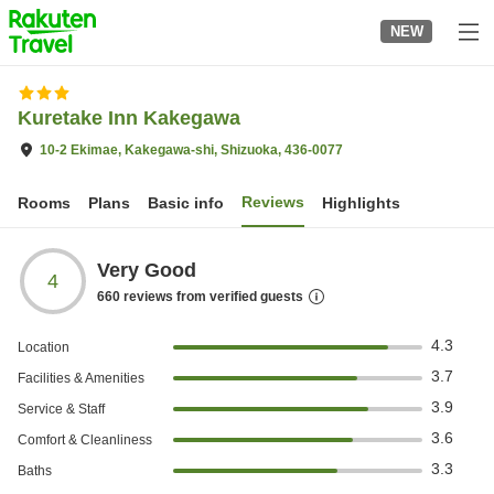
to
NEW
top
page
Kuretake Inn Kakegawa
10-2 Ekimae, Kakegawa-shi, Shizuoka, 436-0077
Reviews
Rooms
Plans
Basic info
Highlights
Very Good
4
660
reviews from verified guests
4.3
Location
3.7
Facilities & Amenities
3.9
Service & Staff
3.6
Comfort & Cleanliness
3.3
Baths