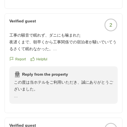
と、大変嬉しく思います。また、「コストパフォーマン
スが最高」とのお言葉をいただき、スタッフ一同励みに
なります。
Verified guest
2
これからもご満足いただけるよう努めてまいります。ま
工事の騒音で眠れず、ダニにも噛まれた
たのお越しを心よりお待ちしております。
夜遅くまで、朝早くから工事関係での宿泊者が騒いでいてう
るさくて眠れなかった。
セレクトイン佐野駅前
部屋にダニがいたようで数カ所噛まれました。
Report
Helpful
クチコミの詳細はこちらから
https://review.travel.rakuten.co.jp/hotel/voice/145478?
Reply from the property
reviewId=33123478181444
この度は当ホテルをご利用いただき、誠にありがとうご
ざいました。
せっかくお泊まりいただいたにもかかわらず、騒音によ
りごゆっくりお休みいただけなかったこと、またお部屋
の衛生面につきましてもご不快な思いをお掛けし、誠に
申し訳ございませんでした。
Verified guest