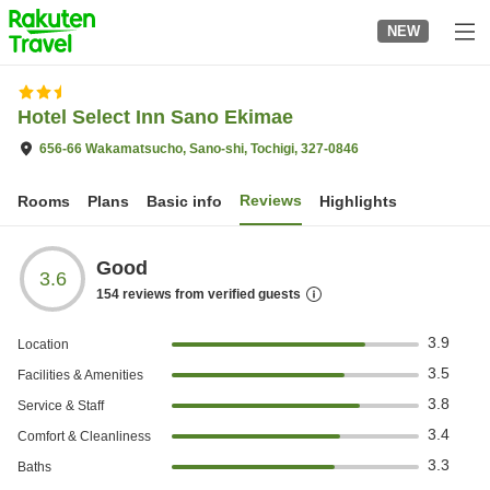
to
NEW
top
page
Hotel Select Inn Sano Ekimae
656-66 Wakamatsucho, Sano-shi, Tochigi, 327-0846
Reviews
Rooms
Plans
Basic info
Highlights
Good
3.6
154
reviews from verified guests
3.9
Location
3.5
Facilities & Amenities
3.8
Service & Staff
3.4
Comfort & Cleanliness
3.3
Baths